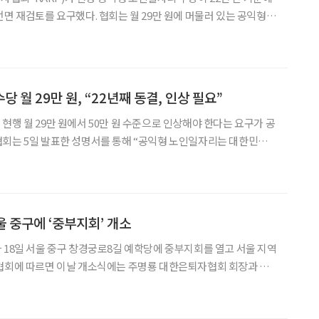
전면 재검토를 요구했다. 협회는 월 29만 원에 머물러 있는 공익형
인 수준이라고 지적하며, 월 50만 원을 지급하는 ‘중간모델 노인
일자리’ 도입을 정부에 촉구했다. 대한은퇴자협회는 지난 20일 청와대 앞 분수대
 월 29만 원, “22년째 동결, 인상 필요”
현행 월 29만 원에서 50만 원 수준으로 인상해야 한다는 요구가 공
협회는 5일 발표한 성명서를 통해 “공익형 노인일자리는 대한민국
도 불구하고 20년 넘게 생활이 불가능한 보수 수준에 묶여 있
다”며 정부의 구조적 개편을 촉구했다 협회에 따르면 공익형 노인일자리는 2004년
 중구에 ‘중부지회’ 개소
 18일 서울 중구 창경궁로8길 예학당에 중부지회를 열고 서울 지역
학원 원장, 회원 등 50여 명이 참석했다. 행사는 건물 입구 현판 개
식 행사로 진행됐으며, 환영사와 축사, 중부지회