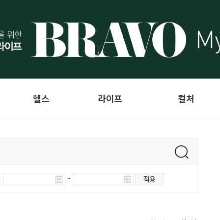
헬스
라이프
컬처
~
적용