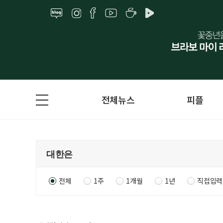
전체뉴스
피플
전체
1주
1개월
1년
직접입력