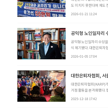
도 미치지 못한다며 제도 
노인일자리 수당을 비현실적
2026-01-21 11:24
공익형 노인일자리 수당
공익형 노인일자리 수당을 
식 제기됐다. 대한은퇴자
노인일자리 정책의 중심임에
2026-01-05 17:04
대한은퇴자협회, 서울
대한은퇴자협회(KARP)가
거점 활동을 본격화했다. 협회에 따르면 이날 개소식에는 주명룡 대한은퇴자협회 회장과 김
진숙 중부지회장, 전옥희 예
2025-12-18 17:42
막식에 이어 사무실에서 공