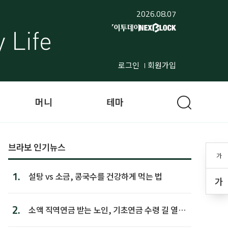
2026.08.07
로그인
회원가입
머니
테마
브라보 인기뉴스
가
1.
설탕 vs 소금, 콩국수를 건강하게 먹는 법
가
2.
소액 직역연금 받는 노인, 기초연금 수령 길 열린
다