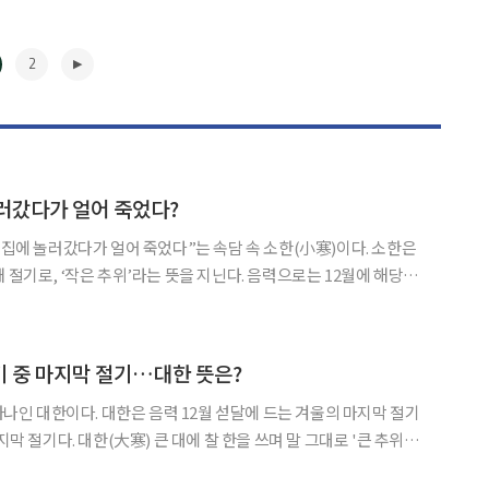
2
러갔다가 얼어 죽었다?
집에 놀러갔다가 얼어 죽었다”는 속담 속 소한(小寒)이다. 소한은
 절기로, ‘작은 추위’라는 뜻을 지닌다. 음력으로는 12월에 해당하
치할 때다. 올해 소한 날짜는 1월 5일, 그 다음 절기인 대한(大寒)
1월 20일이다. 절기의 이름만 놓고 보면 ‘큰 추위’
▶
절기 중 마지막 절기…대한 뜻은?
12월 섣달에 드는 겨울의 마지막 절기
한을 쓰며 말 그대로 '큰 추위'라
철 추위는 입동(立冬)에서 소설(小雪), 대설(大雪), 동지(冬至), 소