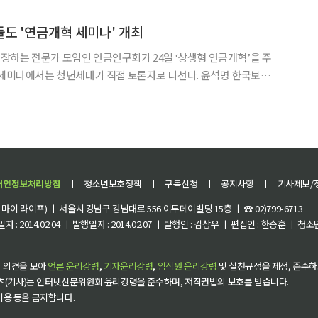
진다. 대한이 일 년 중에
도 '연금개혁 세미나' 개최
하는 전문가 모임인 연금연구회가 24일 ‘상생형 연금개혁’을 주
나에서는 청년세대가 직접 토론자로 나선다. 윤석명 한국보건
이끄는 연금연구회는 24일 오전 9시 30분 서울 중구 동국대학교
연금개혁안 평가 및 세대 상생을 위한 연금개혁 방향’을 주제로
개인정보처리방침
ㅣ
청소년보호정책
ㅣ
구독신청
ㅣ
공지사항
ㅣ
기사제보/
이 라이프) ㅣ 서울시 강남구 강남대로 556 이투데이빌딩 15층 ㅣ ☎ 02)799-6713
 : 2014.02.04 ㅣ 발행일자 : 2014.02.07 ㅣ 발행인 : 김상우 ㅣ 편집인 : 한승훈 ㅣ
 의견을 모아
언론 윤리강령
,
기자윤리강령
,
임직원 윤리강령
및 실천규정을 제정, 준수하
츠(기사)는 인터넷신문위원회 윤리강령을 준수하며, 저작권법의 보호를 받습니다.
 이용 등을 금지합니다.