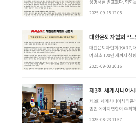
성명서를 발표했다. 협회
불리와 자리다툼으로 흐르
2025-09-15 12:05
등 실질적 참여 절차를 법
대한은퇴자협회 “노인
대한은퇴자협회(KARP, 
며 최소 120만 개까지 상
자리를 115만 개로 확대
2025-09-03 16:16
제3회 세계시니어시
제3회 세계시니어시티즌데
법인 에이지연합이 주최
사는 대한은퇴자협회(KARP
2025-08-23 11:57
운 출발’로, 시니어가 단
로 알