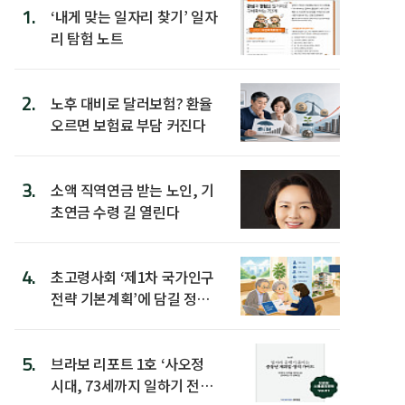
1.
‘내게 맞는 일자리 찾기’ 일자
리 탐험 노트
2.
노후 대비로 달러보험? 환율
오르면 보험료 부담 커진다
3.
소액 직역연금 받는 노인, 기
초연금 수령 길 열린다
4.
초고령사회 ‘제1차 국가인구
전략 기본계획’에 담길 정책
은
5.
브라보 리포트 1호 ‘사오정
시대, 73세까지 일하기 전략’