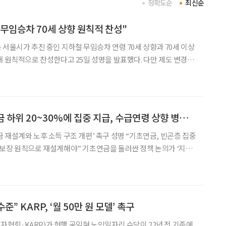
정확도순
최신순
무임승차 70세 상향 원칙적 찬성"
 서울시가 추진 중인 지하철 무임승차 연령 70세 상향과 70세 이상
해 원칙적으로 찬성한다고 25일 성명을 발표했다. 다만 제도 변경에
 보완책 마련과 실질적인 공론화 과정을 촉구했다. 협회는 이날
입된 지하철 무임승차 제도는 40여 년간
[현장에서] “기초연금 하위 20~30%에 집중 지급, 수급연령 상향 병행해야”
 재설계와 노후 소득 구조 개편’ 촉구 성명 “기초연금, 빈곤층 집중
설계해야” 기초연금을 둘러싼 정책 논의가 ‘지급
야 한다는 주장이 나왔다. 대한은퇴자협회는 14일 여의
설계와 노후 소득 구조 개편’ 성명 발표를 통해
준” KARP, ‘월 50만 원 모델’ 촉구
회·KARP)가 현행 공익형 노인일자리 수당이 22년 전 기준에