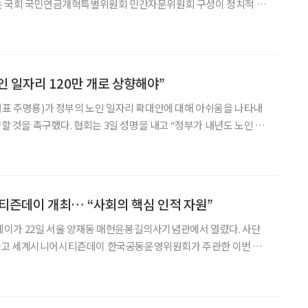
는 국회 국민연금개혁특별위원회 민간자문위원회 구성이 정치적 유
고 있다며, 개혁 전 과정에서 공청회·시민투표·실시간 정보공개
제화해야 한다고 밝혔다. 또한 OECD·국제노동기구(ILO)가 제시
 일자리 120만 개로 상향해야”
대표 주명룡)가 정부의 노인 일자리 확대안에 대해 아쉬움을 나타내
향할 것을 촉구했다. 협회는 3일 성명을 내고 “정부가 내년도 노인 일
하겠다고 밝혔지만, 이는 초고령사회 대응에는 부족하다”며 “예산안
심의 과정에서 최소 120만 개로 늘려야 한다”고 주장했다. 정부는 20
티즌데이 개최… “사회의 핵심 인적 자원”
이가 22일 서울 양재동 매헌윤봉길의사기념관에서 열렸다. 사단
하고 세계시니어시티즌데이 한국공동운영위원회가 주관한 이번 행
)의 후원 아래 진행됐다. 행사 주제는 ‘은퇴는 새로운 시작, 새로
순한 복지의 대상이 아닌 초고령사회의 핵심 인적 자원임을 사회적으