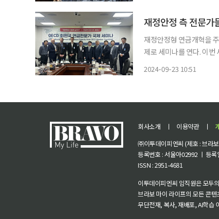
한(小寒)으로 갈수록 추워
재정안정 측 전문가들
재정안정형 연금개혁을 주장
제로 세미나를 연다. 이번 세미
사회연구원 명예연구위원이 
2024-09-23 10:51
덕암 세미나실에서 ‘정부 
회사소개
ㅣ
이용약관
ㅣ
㈜이투데이피엔씨 (제호 : 브라보 마
등록번호 : 서울아02992 ㅣ 등록일자
ISSN : 2951-4681
이투데이피엔씨 임직원은 모두의
브라보 마이 라이프의 모든 콘텐
무단전재, 복사, 재배포, AI학습