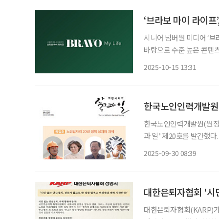
‘브라보 마이 라이프
시니어 넘버원 미디어 ‘브
바탕으로 수준 높은 콘텐츠
각 분야를 대표하는 전문가
2025-10-15 13:31
단은 시니어 정책·복지·
한국노인인력개발원, 
한국노인인력개발원(원장 김
과 일’ 제20호를 발간했
등 핵심 이슈를 중심으로 지난 2
2025-09-30 08:39
주명룡 대한은퇴자협회 회
대한은퇴자협회 '시
대한은퇴자협회(KARP)가