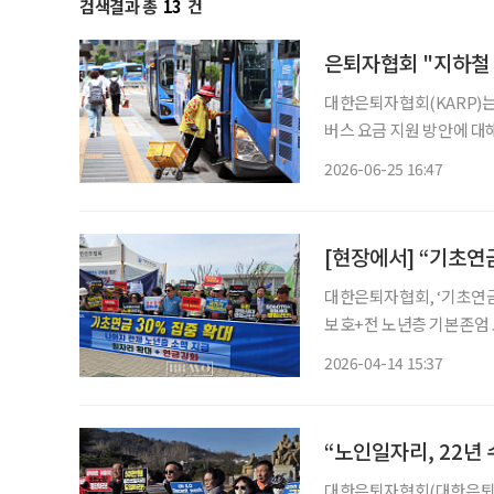
검색결과 총
13
건
은퇴자협회 "지하철 
대한은퇴자협회(KARP)는
버스 요금 지원 방안에 대
따른 65~69세 노년층의 피해
2026-06-25 16:47
성명을 통해 "1984년 도
대한은퇴자협회, ‘기초연금
보호+전 노년층 기본존엄 보장 원칙으로 재
액 인상’에서 ‘구조 개편’으로 옮겨가
2026-04-14 15:37
도 국회에서 ‘기초연금 재
“노인일자리, 22년 수
대한은퇴자협회(대한은퇴자협