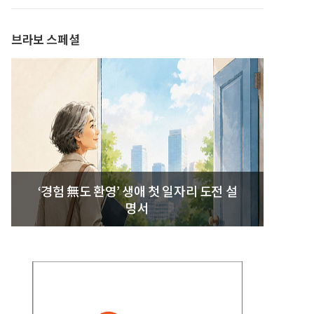
발간
브라보 스페셜
‘경험 無도 환영’ 생애 첫 일자리 도전 설
명서