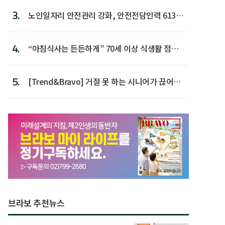
3.
노인일자리 안전관리 강화, 안전전담인력 613명
첫 배치
4.
“아침식사는 든든하게” 70세 이상 식생활 점수
가장 높아
5.
[Trend&Bravo] 거절 못 하는 시니어가 끊어야
할 행동 5
브라보 추천뉴스