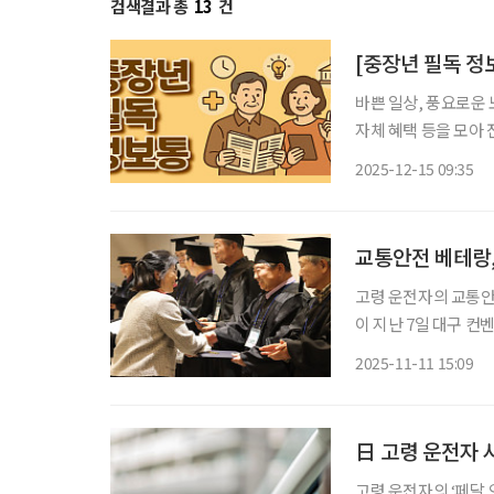
검색결과 총
13
건
[중장년 필독 정
바쁜 일상, 풍요로운 
자체 혜택 등을 모아 전달 드립니다. 중랑구, 세 번째
는 구립용마경로복지관 3층
2025-12-15 09:35
파크골프장은 복지관 
교통안전 베테랑,
고령 운전자의 교통안전
이 지난 7일 대구 컨
이수자들이 전문 강사로
2025-11-11 15:09
은 현대자동차그룹과
日 고령 운전자 
고령 운전자의 ‘페달 