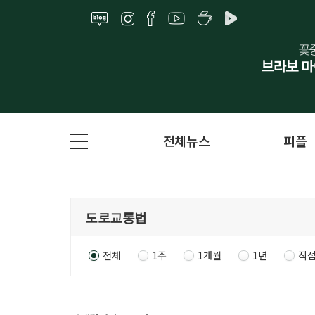
전체뉴스
피플
전체
1주
1개월
1년
직