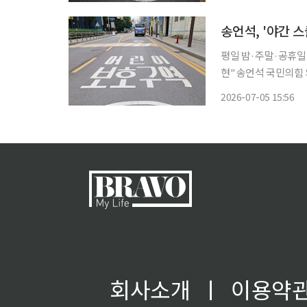
송언석, '야간 
평일 밤·주말·공휴일
현" 송언석 국민의힘 의원은 어린이 보호구역(스쿨존)의 제한속도를 시간대와 교통 여건에
따라 탄력적으로 운영
2026-07-05 15:56
다고 5일 밝혔다. 현행 도로교통법은 어린이 교통사고 예방을 위해 유치원과 초등학교, 어린
이
회사소개
ㅣ
이용약