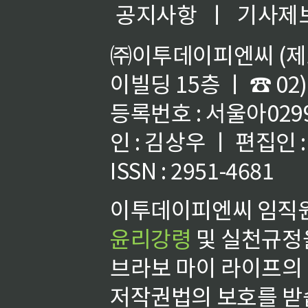
공지사항
ㅣ
기사제
㈜이투데이피엔씨 (제호
이빌딩 15층 ㅣ ☎ 02)
등록번호 : 서울아02992
인 : 김상우 ㅣ 편집인
ISSN : 2951-4681
이투데이피엔씨 임직원
윤리강령
및 실천규정을
브라보 마이 라이프의
저작권법의 보호를 받