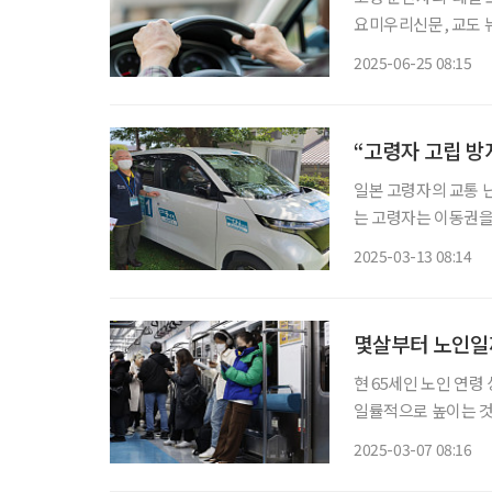
요미우리신문, 교도 뉴
변속기 승용차에 ‘페
2025-06-25 08:15
“고령자 고립 방
일본 고령자의 교통 
는 고령자는 이동권을
응답형(온디맨드, On
2025-03-13 08:14
시간과 장소에 맞춰 
몇살부터 노인일까
현 65세인 노인 연령
일률적으로 높이는 것이
논의를 거쳐 변화를 
2025-03-07 08:16