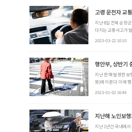
고령 운전자 교통
지난 8일 전북 순창군
다치는 교통사고가 발
사건을 계기로 고령 
2023-03-22 10:10
행안부, 상반기 
지난 한 해 발생한 보
명)에 이른다. 이에
통사고 위험이 높은 고
2023-01-02 16:46
개선 및 정비는 행안
지난해 노인보행자
지난 1년간 국내에서