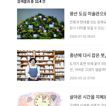
검색결과 총
114
건
용산 도심 미술관으
전통과 현대를 잇는 문화공간 한여름의 도시는 뜨겁다. 멀리 떠나는 여행도 좋지만
잠시 더위를 잊을 수 있는 
바깥의 소란과 열기를 잠시 
2026-07-02 06:00
찾은 곳은 서울 용산의 아모
중년에 다시 잡은 붓,
도자기 표면 위에 꽃이 피
션, 귀여운 고양이 얼굴까
런 시간이 반복된다. 도화
2026-05-21 07:00
입히고, 가마에 넣어 굽는
살아온 시간을 지혜
오래전 신영복 선생의 ‘감