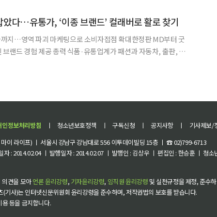
20일 밝혔다. 신규 입점을 기념해 오는 31일까지 일부 품목을 최대 6
았다…유통가, ‘이종 브랜드’ 컬래버로 활로 찾기
까지…영역 파괴 마케팅으로 소비자접점 확대한정판 MD부터 굿
력 식품·유통업계가 패션과 자동차, 출판, 리
와 손잡으며 이색 협업 경쟁을 펼치고 있다. 제품의 맛과 품질을 넘어
비자와의 접점을 넓히기 위한 전략으로, 업종 간 경계를 허문 협
개인정보처리방침
ㅣ
청소년보호정책
ㅣ
구독신청
ㅣ
공지사항
ㅣ
기사제보/
이 라이프) ㅣ 서울시 강남구 강남대로 556 이투데이빌딩 15층 ㅣ ☎ 02)799-6713
 : 2014.02.04 ㅣ 발행일자 : 2014.02.07 ㅣ 발행인 : 김상우 ㅣ 편집인 : 한승훈 ㅣ
 의견을 모아
언론 윤리강령
,
기자윤리강령
,
임직원 윤리강령
및 실천규정을 제정, 준수하
츠(기사)는 인터넷신문위원회 윤리강령을 준수하며, 저작권법의 보호를 받습니다.
 이용 등을 금지합니다.