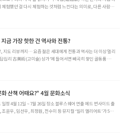
 체험했던 걸 다시 체험하는 것처럼 느낀다는 의미로, 다른 사람의
끼는 것도 포함한다. 다시 말해 역사적 사건이나 인물에 대해 당시
작함으로써 경험해보는 게 추체험이다. 신영복 선생은 이런 추체
 지금 가장 핫한 건 역사와 전통?
, 지도 리뷰까지… 요즘 젊은 세대에게 전통과 역사는 더 이상 멀리
 ‘답십리 古美術(고미술) 상가’에 들어서면 빼곡히 쌓인 골동품 사이
 띈다. 고려청자와 조선 목가구를 눈앞에서 들여다보고, 마음에 드
문다. 박물관 유리장 너머에서나 보던 것들이 손에 닿
문화 산책 어때요?” 4월 문화소식
, 조윤우, 임선우, 최정원, 전수미 등 뮤지컬 ‘빌리 엘리어트’가 5년
 무대로 돌아온다. 작품은 1984~1985년 영국 광부 대파업 시기의
싱 수업