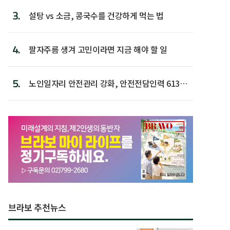
3.
설탕 vs 소금, 콩국수를 건강하게 먹는 법
4.
팔자주름 생겨 고민이라면 지금 해야 할 일
5.
노인일자리 안전관리 강화, 안전전담인력 613명
첫 배치
브라보 추천뉴스