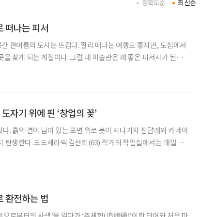
정확도순
최신순
로 떠나는 피서
, 도심에서
곳을 찾게 되는 계절이다. 그럴 때 미술관은 꽤 좋은 피서지가 된다.
내려놓고, 차분한 전시실 안에서 계절을 잊을 수 있어서다. 이번에
레퍼시픽미술관(APMA, Amorepac
 도자기 위에 핀 ‘창업의 꽃’
었다. 흙의 결이 남아 있는 표면 위로 붓이 지나가자 진달래와 카네이
지 탄생한다. 도도세라믹 김선희(63) 작가의 작업실에서는 매일 이
지처럼 하얀 초벌 도자기를 들여와 그 위에 그림을 그리고, 유약을
다. 이렇게 탄생한 도자기들은 온라인 플랫폼 아이디어스
로 환전하는 법
옥으로부터의 사색’을 읽다가 ‘추체험(追體驗)’이란 단어와 처음 마