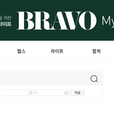
헬스
라이프
컬처
~
적용