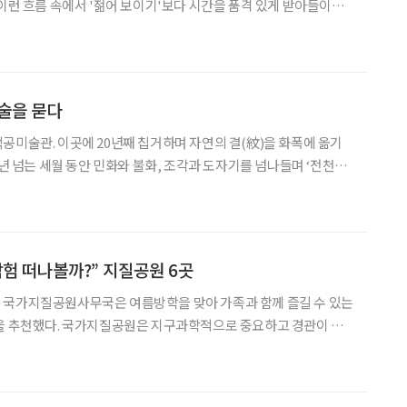
 이런 흐름 속에서 '젊어 보이기'보다 시간을 품격 있게 받아들이는
 브랜드가 등장했다. 40년 경력의 화장품 연구 전문가인 아버지와
함께 만든 스킨케어 브랜드 '도요(DOYO)'다.
술을 묻다
공미술관. 이곳에 20년째 칩거하며 자연의 결(紋)을 화폭에 옮기
동안 민화와 불화, 조각과 도자기를 넘나들며 ‘전천후
만의 예술 세계인 ‘결의 교향
. 소년 가장의 생존 위한 몸부림 강원도 인제
탐험 떠나볼까?” 지질공원 6곳
 국가지질공원사무국은 여름방학을 맞아 가족과 함께 즐길 수 있는
’을 추천했다. 국가지질공원은 지구과학적으로 중요하고 경관이 뛰
한 지질공원이며 이곳을 보전하고 교육 및 관광 사업 등에 활용할
 유네스코 세계지질공원 이사회의 심의를 거쳐 지정하는 지질공원이