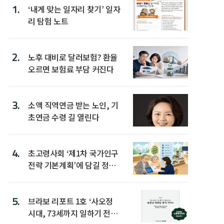
1.
‘내게 맞는 일자리 찾기’ 일자
리 탐험 노트
2.
노후 대비로 달러보험? 환율
오르면 보험료 부담 커진다
3.
소액 직역연금 받는 노인, 기
초연금 수령 길 열린다
4.
초고령사회 ‘제1차 국가인구
전략 기본계획’에 담길 정책
은
5.
브라보 리포트 1호 ‘사오정
시대, 73세까지 일하기 전략’