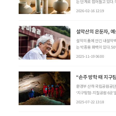
는 단계로 접어들고 있다.
피부 관리를 제안하는 신생
2026-02-16 12:19
브랜드 기획 전문가인 딸이 
설악산의 은둔자, 예
설악의 품에 안긴 내설악백
는 박종용 화백이 있다. 50년 넘는 세월 
예술가’로 불렸던 그는 이제 흙이라는 원초적 재료를 통해 자신
2025-11-19 06:00
곡’을 완성했다
“손주 방학 때 지구
환경부 산하 국립공원공단
‘지구탐험-지질공원 6곳
어난 지역을 국가에서 인증
2025-07-22 13:18
수 있다. 세계지질공원은
다.