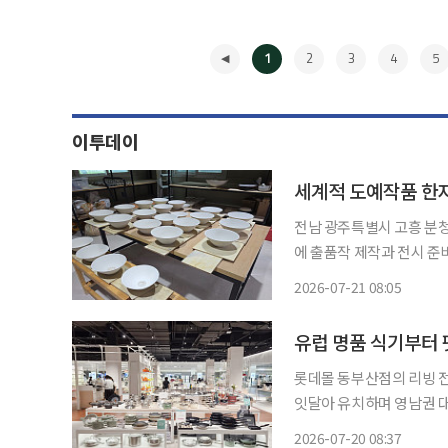
1
2
3
4
5
이투데이
세계적 도예작품 한자
전남 광주특별시 고흥 분청
에 출품작 제작과 전시 준비에 박차를 가하고 있
접 제작한 분청사기를 함께 선보인다. 분청사기의 예술성과 대
2026-07-21 08:05
다. 고흥군 분청문화박물
◀
유럽 명품 식기부터 
롯데몰 동부산점의 리빙 전
잇달아 유치하며 영남권 대표 리빙 전문
과 16일 두 차례에 걸쳐 
2026-07-20 08:37