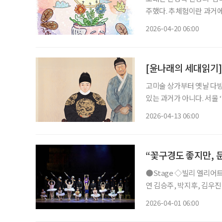
주했다. 추체험이란 과거에
체험을 자기의 체험처럼 느
2026-04-20 06:00
그들의 생각을 미루어 짐
[윤나래의 세대읽기]
고미술 상가부터 옛날 다방
있는 과거가 아니다. 서울
를 오가는 젊은이들이 눈에
2026-04-13 06:00
는 물건 앞에서 한참을 머
“꽃구경도 좋지만, 
●Stage ◇빌리 엘리어트 일정 4월 12일 ~ 7월 26일 장소 블루스퀘어 연출 에드 번사이드 출
연 김승주, 박지후, 김우진
만에 네 번째 시즌으로 국내
2026-04-01 06:00
북부 지역을 배경으로, 복