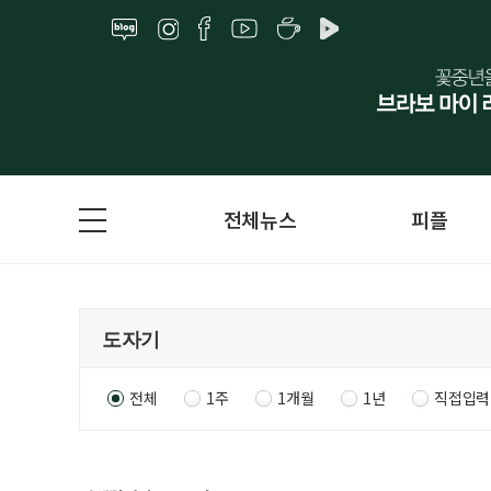
전체뉴스
피플
전체
1주
1개월
1년
직접입력