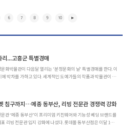
6
7
8
9
10
리...고흥군 특별경매
문화박물관이 다음달 열리는 '분청문화의 날' 특별경매를 한다. 이
다. 세계적인 도예가들의 작품과 박물관이 직
중성을 널리 알린다는 계획이
관은 다음달 8일 열리는 '분청문화의 날' 제2회 특별경매를
▶
펫 침구까지…메종 동부산, 리빙 전문관 경쟁력 강화
문관 ‘메종 동부산’이 프리미엄 키친웨어와 기능성 베딩 브랜드를
관 입지 강화에 나섰다. 롯데몰 동부산점은 이달 1일
프리미엄 키친웨어 브랜드 2곳과 리빙·베딩 브랜드 2곳을 신규 오픈