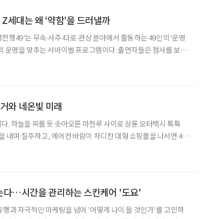
 Z세대는 왜 ‘약함’을 드러낼까
전쟁49’는 무속‧사주‧타로‧관상 분야에서 활동하는 49인의 ‘운명
의 운명을 맞추는 서바이벌 프로그램이다. 출연자들은 점사를 보는
병력 등 가까운 이들에게도 말하지 못했던 삶의 굴곡을 털어 놓으
 끌었다. 시니어세대에게 익숙한 생존 공식은 ‘강한 자만이 살아남는다’
과거와 네온빛 미래
다. 하늘을 찌를 듯 솟아오른 마천루 사이로 삼륜 모터택시 툭툭
소음을 내며 질주하고, 에어컨 바람이 차디찬 대형 쇼핑몰을 나서면 400
향냄새가 코끝을 스친다. 스카이워크에서 발아래 놓인 세상을 내려
유유자적 흐르는 짜오프라야 강물 위에선 시곗바늘이 멈춘 듯
는다…시간을 관리하는 스킨케어 '도요'
유행과 자극적인 마케팅을 넘어 '어떻게 나이 들 것인가'를 고민하