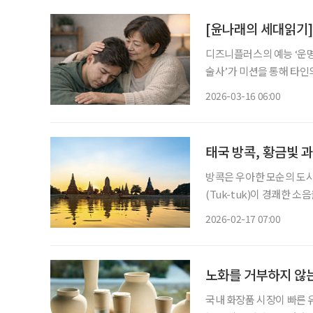
[윤나래의 세대읽기]
디즈니플러스의 예능 ‘운명
술사’가 미션을 통해 타인
과정에서 가족사나 우울증 
2026-03-16 06:00
며 화제를
태국 방콕, 황금빛 
방콕은 우아한 모순의 도시
(Tuk-tuk)이 경쾌한 
년 된 사원에서 타오르는 
2026-02-17 07:00
다보며 짜릿해하다가도, 
노화를 거부하지 않
국내 화장품 시장이 빠른 