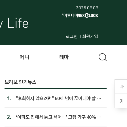
2026.08.08
로그인
회원가입
머니
테마
브라보 인기뉴스
가
1.
"후회하지 않으려면" 60세 넘어 끊어내야 할 사
가
람 1위
2.
‘아파도 집에서 늙고 싶어…’ 고령 가구 40% 노
후 주택이라 어...