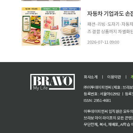
했다고 
자동차 기업과도 손잡
패션·리빙·도자기·자동차
즈 결합 상품까지 차별화된 브랜드 경험 제공 총
빙 브랜드 등 다양한 분야
2026-07-11 09:00
브랜드 경험을 확장하고 소
회사소개
ㅣ
이용약관
ㅣ
㈜이투데이피엔씨 (제호 : 브라보 마
등록번호 : 서울아02992 ㅣ 등록일자
ISSN : 2951-4681
이투데이피엔씨 임직원은 모두의
브라보 마이 라이프의 모든 콘텐
무단전재, 복사, 재배포, AI학습