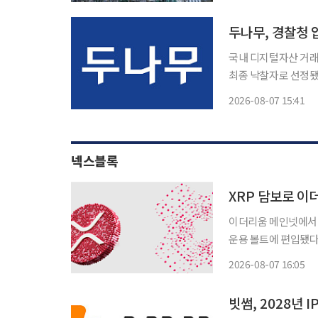
두나무, 경찰청 
국내 디지털자산 거래
최종 낙찰자로 선정됐다고 7일 밝혔다. 이번 사업
하게 보관하고 효율적
2026-08-07 15:41
로 진행됐으며, 두나
넥스블록
XRP 담보로 이
이더리움 메인넷에서 
운용 볼트에 편입됐다. 플레어 네트워크는 지난 3일(현지시간) 기관 디파이 운용사 
(Sentora)가 RL
2026-08-07 16:05
대출 프로토콜 모포(M
빗썸, 2028년