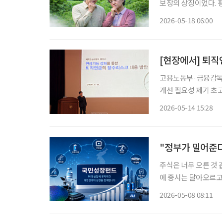
보장의 상징이었다. 
재테크 수단을 넘어, 
2026-05-18 06:00
든든했던 훈장이 감당
[현장에서] 퇴직
고용노동부·금융감독원
개선 필요성 제기 초고령사회 진입으로 은퇴 이후의 삶이 길어지면서 퇴직연금의 역할도 ‘적
립’에서 ‘인출’로 확
2026-05-14 15:28
익률 제고에 초점을 
"정부가 밀어준다
주식은 너무 오른 것 
에 증시는 달아오르고 
퇴 이후를 위해 안정
2026-05-08 08:11
위기 속에서 정부가 