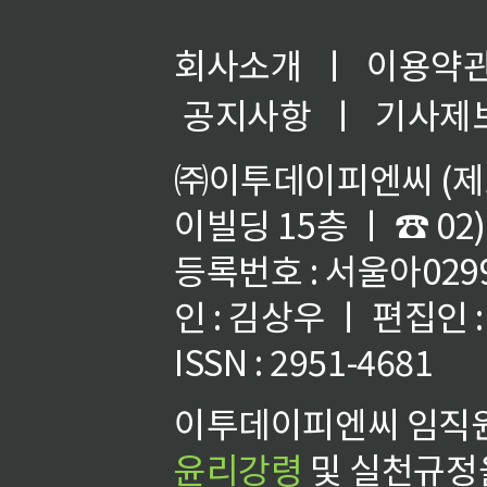
회사소개
ㅣ
이용약
공지사항
ㅣ
기사제
㈜이투데이피엔씨 (제호
이빌딩 15층 ㅣ ☎ 02)
등록번호 : 서울아02992
인 : 김상우 ㅣ 편집인
ISSN : 2951-4681
이투데이피엔씨 임직원
윤리강령
및 실천규정을