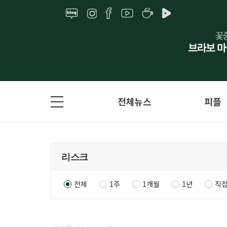
전체뉴스
피플
전체
1주
1개월
1년
직