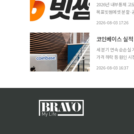
2026년 내부통제 고도
목표빗썸에셋 분할·공시 확대 통해 경영
로 상장 준비에 본격
2026-08-03 17:26
IFRS) 전환 준비를
코인베이스 실적 
세 분기 연속 순손실 
가격 하락 등 원인 시
최우선∙∙∙인프라 확대 전략 긍정적 작용” 코인베
2026-08-03 16:37
장 점유율은 꾸준히 