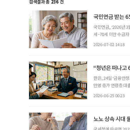
검색결과 총
236
건
국민연금 받는 65
국민연금, ‘2026년 
세~70세 미만 수급자 2
받는 65세 이상 고령
2026-07-02 14:18
넘어섰고, 80세 이상
“청년은 떠나고 
한은, 24일 ‘금융안정보
만명 증가 연령층 대출 96조
빠르게 고령화되고 있
2026-06-25 00:23
고연령 자영업자는 크
노노 상속 시대 
국세청에 따르면 202