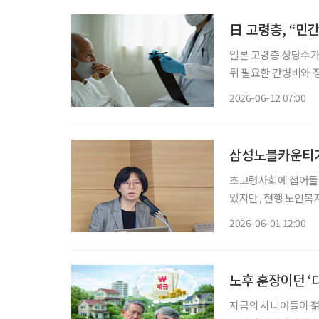
日 고령층, “민
일본 고령층 상당수가
뒤 필요한 간병비와 
병원비와 입원비 보장
2026-06-12 07:00
삼성노블카운티가
초고령사회에 접어들
있지만, 현행 노인복
는 지적이 나왔다. 윤성은 삼성노블라이프 R&D센터 연구원은 지난달 29일 열린 ‘2026년 한
2026-06-01 12:00
국노년학회 전기학술
노후 훈장이던 ‘
지금의 시니어들이 젊