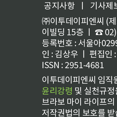
공지사항
ㅣ
기사제
㈜이투데이피엔씨 (제호
이빌딩 15층 ㅣ ☎ 02)
등록번호 : 서울아02992
인 : 김상우 ㅣ 편집인
ISSN : 2951-4681
이투데이피엔씨 임직원
윤리강령
및 실천규정을
브라보 마이 라이프의
저작권법의 보호를 받