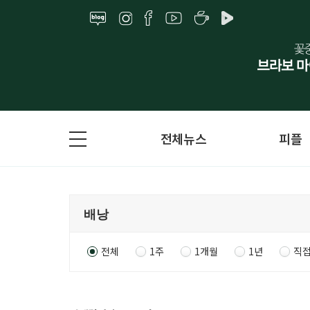
전체뉴스
피플
전체
1주
1개월
1년
직