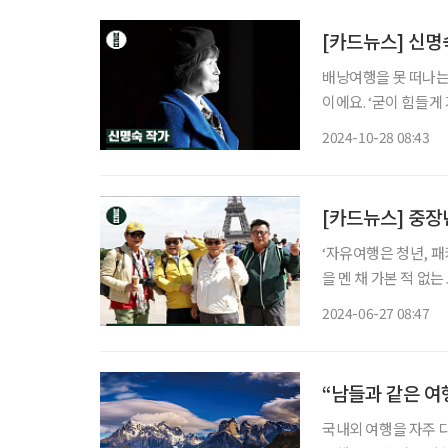
[카드뉴스] 신명
배낭여행을 못 떠나는
이에요. ‘굳이 힘들게 
요. 너무 ‘삼잘’에 
2024-10-28 08:43
[카드뉴스] 중장
‘자유여행은 청년, 
을 멘 채 가본 적 없
기를 내야 하는 일. 
2024-06-27 08:47
“남들과 같은 여
국내외 여행을 자주 