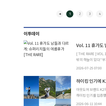
1
2
3
4
이투데이
Vol. 11 휴가
[ THE RARE ] VOL. 11 휴가도 남들과 다르게:슈퍼리치들의 여름휴가 "천외천(天外天
밖의
2026-07-25 07:00
◀
하이킹 인기에 K2
아웃도어 브랜드 K2의
하이킹 인기를 입증했다. 11일 K2에 따르면 이번 ‘K2 어썸하이킹’의 경우 1000
3426명이 지원하며 
2026-06-11 10:44