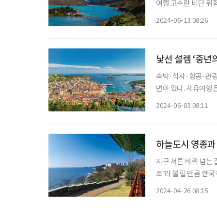
여행 고수란 비단 위
취향과 색깔을 갖고 ‘
2024-06-13 08:26
낯선 설렘 ‘중년
숙박·식사·항공·관광
면이 있다. 자유여행
다. ‘자유여행은 청년
2024-06-03 08:11
이 깨지고 있다. 구글
하늘도시 영종과
지구 서른 바퀴 넘는 
로’라 불릴 만큼 한
의 발걸음이 닿은 곳은
2024-04-26 08:15
웠던 때일 뿐 아니라