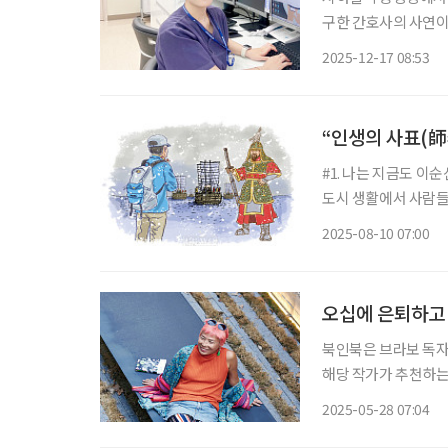
구한 간호사의 사연이
원 소속 배낭경 간호사
2025-12-17 08:53
인천지하철 부평역 승
“인생의 사표(師
#1. 나는 지금도 이
도시 생활에서 사람들
만끽한다. 특히 통영에
2025-08-10 07:00
달이 날 정도다. 이
오십에 은퇴하고 
북인북은 브라보 독자
해당 작가가 추천하는 책들도 함께 즐겨
열을 올리기 시작했다
2025-05-28 07:04
벼운 나란 인간… 사