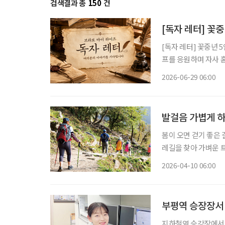
검색결과 총
150
건
[독자 레터] 꽃
[독자 레터] 꽃중년 5인의 이야기 [독자 레터] ‘브라보 마
프를 응원하며 자사 홈
(글, 그림, 사연) 
2026-06-29 06:00
소개합니다.
발걸음 가볍게 하
봄이 오면 걷기 좋은 
레길을 찾아 가벼운 
싱’(Earthing)
2026-04-10 06:00
서도 자연을 즐길 수 
부평역 승장장서 
지하철역 승강장에서 