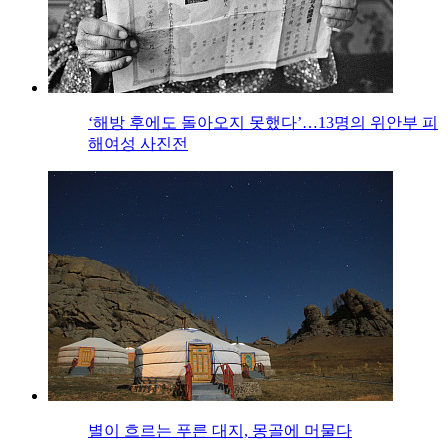
‘해방 후에도 돌아오지 못했다’…13명의 위안부 피
해여성 사진전
별이 흐르는 푸른 대지, 몽골에 머물다