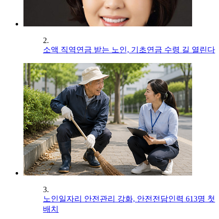
2.
소액 직역연금 받는 노인, 기초연금 수령 길 열린다
3.
노인일자리 안전관리 강화, 안전전담인력 613명 첫
배치