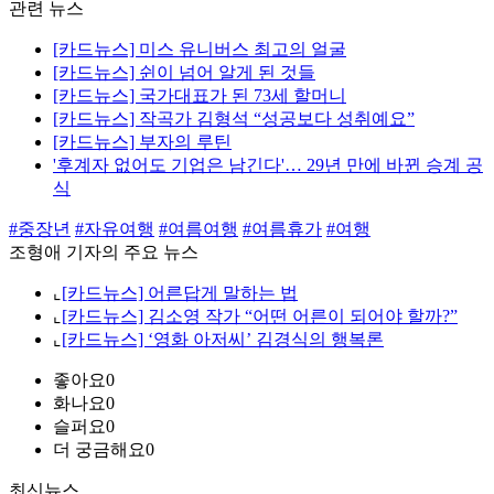
관련 뉴스
[카드뉴스] 미스 유니버스 최고의 얼굴
[카드뉴스] 쉰이 넘어 알게 된 것들
[카드뉴스] 국가대표가 된 73세 할머니
[카드뉴스] 작곡가 김형석 “성공보다 성취예요”
[카드뉴스] 부자의 루틴
'후계자 없어도 기업은 남긴다'… 29년 만에 바뀐 승계 공
식
#중장년
#자유여행
#여름여행
#여름휴가
#여행
조형애 기자의 주요 뉴스
⌞
[카드뉴스] 어른답게 말하는 법
⌞
[카드뉴스] 김소영 작가 “어떤 어른이 되어야 할까?”
⌞
[카드뉴스] ‘영화 아저씨’ 김경식의 행복론
좋아요
0
화나요
0
슬퍼요
0
더 궁금해요
0
최신뉴스