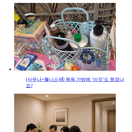
[사우나+웰니스]④ 목욕 가방에 ‘이것’도 챙겼나
요?