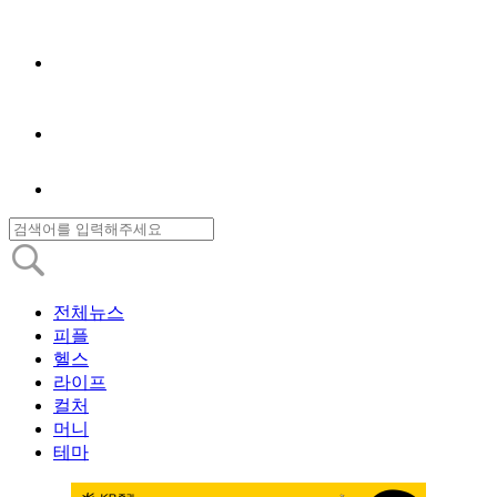
전체뉴스
피플
헬스
라이프
컬처
머니
테마