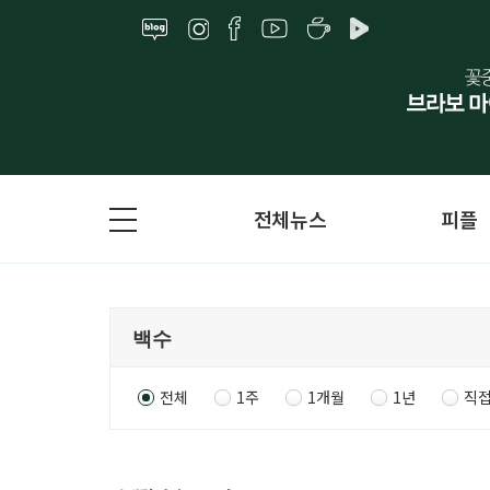
전체뉴스
피플
전체
1주
1개월
1년
직