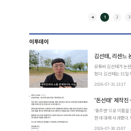
1
2
3
이투데이
김선태, 리센느 
유튜버 김선태가 논란
혔다. 김선태는 31일 자신의 유튜브 채널에 '안녕하세요'라는 제목의 영상을 공개하고 "공중
파 방송에서 단독 M
2026-07-31 13:17
◀
'돈선태' 제작진
‘충주맨’으로 이름을 
한 데 대해 사과했다. 
30일 자신의 유튜브 
2026-07-30 15:07