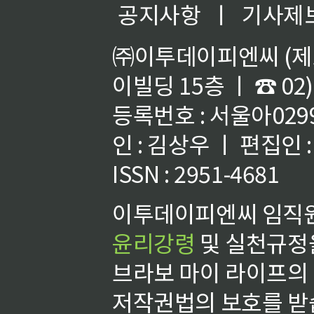
공지사항
ㅣ
기사제
㈜이투데이피엔씨 (제호
이빌딩 15층 ㅣ ☎ 02)
등록번호 : 서울아02992
인 : 김상우 ㅣ 편집인
ISSN : 2951-4681
이투데이피엔씨 임직원
윤리강령
및 실천규정을
브라보 마이 라이프의
저작권법의 보호를 받