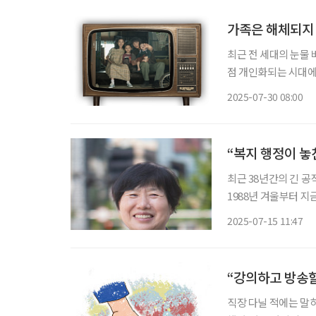
가족은 해체되지 
최근 전 세대의 눈물 
점 개인화되는 시대에
마. 그 힘은 어디서 나온 걸까. ‘폭싹 속았수다’, 시대에 따라 변화해온
2025-07-30 08:00
난하지 니가 가난한 거
“복지 행정이 놓
최근 38년간의 긴 공
1988년 겨울부터 
지역사회 복지의 산증
2025-07-15 11:47
“강의하고 방송할
직장 다닐 적에는 말하