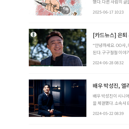
했다. 다른 사람의 글
에는 말만 잘 들으면 
2025-06-17 10:23
그래서 말을 다시 배웠
[카드뉴스] 은퇴
“안녕하세요. OO사, 마케팅팀 OOO 
된다. 구구절절 이야기
있다. 경제적 보상과 
2024-06-28 08:32
괜히 목소리가 작아지
배우 박성진, 
배우 박성진이 시니어
을 체결했다. 소속사 EMA 측은 20일 공식입장을 통해 박성진과의 계약 체결을 발표했다. 스
크린과 브라운관을 오
2024-05-22 08:39
한 탄탄한 연기로 많은