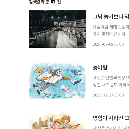
검색결과 총
63
건
그냥 늙기보다 익
요즘처럼 세대 갈등이 
가지 멸칭이 쏟아져 나
즌2’의 ‘어른’ 요리사
2026-03-09 06:00
사2’, 후덕죽 셰프라
늦바람
세상은 인연과 행운으
생긴 내 모습도 이와 
일은 운이 7할, 실력
2025-12-27 06:00
면 그날의 승리자는 
명함이 사라진 그
새 책을 출간하면 ‘저