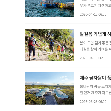
무가 푸르게 자생하고 
숲과 바다, 둘레길과 
2026-04-12 06:00
수만과 맞닿은 충남 
발걸음 가볍게 하
봄이 오면 걷기 좋은 
레길을 찾아 가벼운 
싱’(Earthing)
2026-04-10 06:00
서도 자연을 즐길 수 
제주 곶자왈이 
봄바람이 뺨을 스치기 시작하
일 먼저 제주가 떠오
디밸리 골프&리조트로 향하게 된다. 제주공항에서 서
2026-03-28 06:00
달리면 산방산이 다가