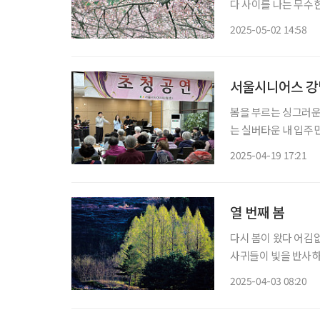
다 사이를 나는 무수
는 듯하다. 짧은 봄이
2025-05-02 14:58
서울시니어스 강남
봄을 부르는 싱그러운
는 실버타운 내 입주민
행했다. 공연은 서울
2025-04-19 17:21
‘세인츠(SAINTS)’
열 번째 봄
다시 봄이 왔다 어김
사귀들이 빛을 반사하며 반짝인다 그리하여 싹을 틔우고, 
늘로 한 걸음 더 나아
2025-04-03 08:20
프 그 이름 아래 스며든