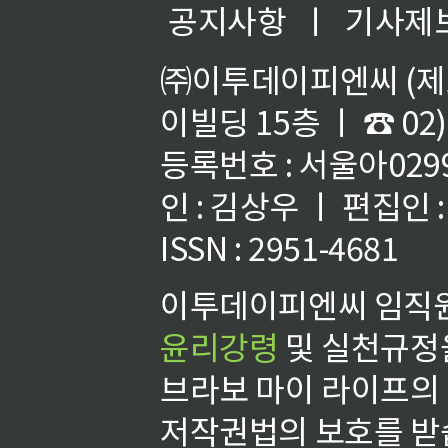
공지사항
ㅣ
기사제
㈜이투데이피엔씨 (제호
이빌딩 15층 ㅣ ☎ 02)
등록번호 : 서울아02992
인 : 김상우 ㅣ 편집인
ISSN : 2951-4681
이투데이피엔씨 임직원
윤리강령
및 실천규정을
브라보 마이 라이프의
저작권법의 보호를 받