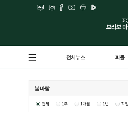
전체뉴스
피플
전체
1주
1개월
1년
직