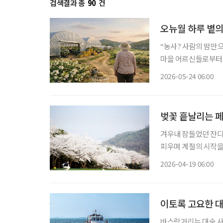
검색결과 총
90
건
오뉴월 하루 볕의
“농사? 사람의 땀만으
마을 어르신들로부터 틈날 때
노지재배 우리 농장 
2026-05-24 06:00
집은 (비닐)하우스 재
벚꽃 흩날리는 
겨우내 잠들었던 잔디
피우며 계절의 시작을
골프장으로 향하게 된다
2026-04-19 06:00
이토록 고요한 대
바스락거리는 대숲 사