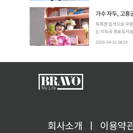
위가 이어지다 사상 
가수 자두, 고흥
독특한 음색으로 꾸준히
는 히트곡 프로듀서로
다. 이번 곡 '봄바람 휘날리고(Feat. Go heung)'는 고흥의 독보적 관광자원을 감성적으로 담
2026-04-01 08:39
회사소개
ㅣ
이용약