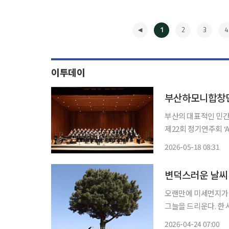
1
2
3
4
이투데이
부산의 대표적인 민간
제22회 정기연주회 ‘A
부산콘서트홀에서 열리며 전 좌석
2026-05-18 08:31
단은 지역 합창문화의
◀
변덕스러운 날씨 
오랜만에 미세먼지가 
그늘을 드리운다. 한 
리는 가지 사이로 빛
2026-04-24 07:00