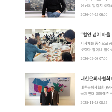
상 남의 일 같지 않아
탄탄주택협동조합의 직
2026-04-15 06:00
이 운영하는 상조조합
“혈연 넘어 마을
지자체를 중심으로 공
렷하다. 할머니·할아
곳에서 육아를 배우고
2026-02-08 07:00
을 회복해간다. 더 나
대한은퇴자협회 대
대한은퇴자협회(KAR
국제 연대 회의에 참
국제노령연맹(IFA)
2025-11-13 08:55