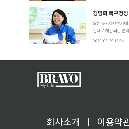
오는 6·3 지방선거
실제로 체감되는 변화
서 신설된 북구을에 
2026-05-29 16:54
와 생활밀착형 정치인
회사소개
ㅣ
이용약