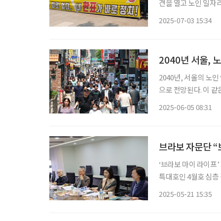
견을 열고 노인 일자리
이라고 3일 밝혔다. 이번 기자회견은 조기 대선 정국 속에서 새 정부가 노후 정책을 국가 핵심
2025-07-03 15:34
아젠다로 채택해야 한
2040년 서울,
2040년, 서울의 노인
으로 전망된다. 이 같
존형 복지시설’이라는
2025-06-05 08:31
서울시 사회복지시설 
브라보 자문단 “
‘브라보 마이 라이프’
특대호인 4월호 심층 
발족식을 통해 공식 
2025-05-21 15:35
인 논의가 이뤄진 첫