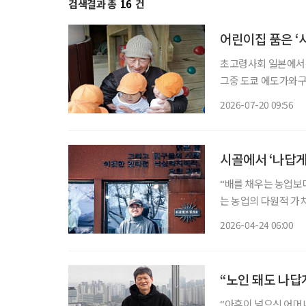
검색결과 총
16
건
어린이집 품은 ‘
초고령사회 일본에서는
그중 도쿄 에도가와구
례로 주목받는다. 고토엔은 고령자 돌봄 공간과 어린이집, 장애인 지원 시설이 한 공간에 공존
2026-07-20 09:56
시골에서 ‘나답게
“배를 채우는 농업보
는 농업의 다원적 가치를 추구하는 
치는 채상헌 교수의 말
2026-04-24 06:00
제에 해박한 ‘고수’다
“노인 돼도 나답
“아흔이 넘으신 어머니