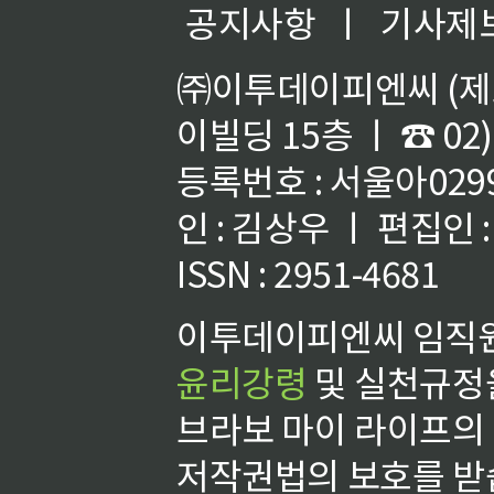
공지사항
ㅣ
기사제
㈜이투데이피엔씨 (제호
이빌딩 15층 ㅣ ☎ 02)
등록번호 : 서울아02992
인 : 김상우 ㅣ 편집인
ISSN : 2951-4681
이투데이피엔씨 임직원
윤리강령
및 실천규정을
브라보 마이 라이프의
저작권법의 보호를 받