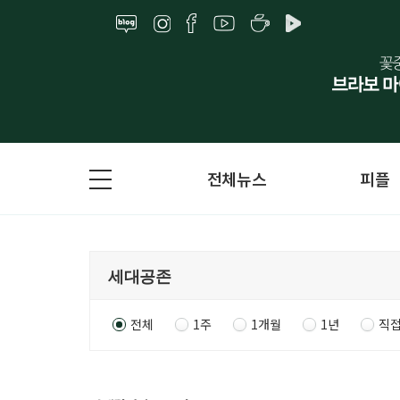
전체뉴스
피플
전체
1주
1개월
1년
직