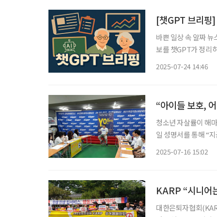
[챗GPT 브리핑
바쁜 일상 속 알짜 뉴
보를 챗GPT가 정리하고 편집국
분기 이동률 역대 두 번째로 낮아 통계청 발표에 따르면, 올해
2025-07-24 14:46
년 대비 4만 명 이상
청소년 자살률이 해마
일 성명서를 통해 “
세대의 사회적 역할 확대를 제안했다. 대한은퇴자협회
2025-07-16 15:02
건과 관련해 “통계청 자
KARP “시니어
대한은퇴자협회(KARP