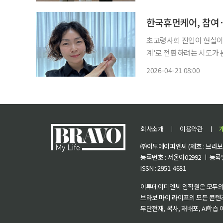
재단은 17일 공빠와 공
서비
한국휴먼케어, 참여·
초고령사회 진입이 현실이 
계'로 전환하려는 시도가 
가다. 시니어 케어 전문기업 ㈜한국휴먼케어는 최근 시니어 맞춤형 감성·인지 학습지를 개발
2026-04-21 08:00
하고 본격 보급에 나섰다. 
회사소개
ㅣ
이용약관
ㅣ
㈜이투데이피엔씨 (제호 : 브라보 마
등록번호 : 서울아02992 ㅣ 등록일자
ISSN : 2951-4681
이투데이피엔씨 임직원은 모두의
브라보 마이 라이프의 모든 콘텐
무단전재, 복사, 재배포, AI학습