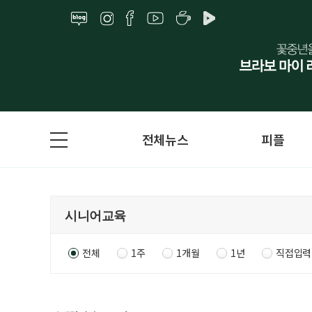
전체뉴스
피플
전체
1주
1개월
1년
직접입력