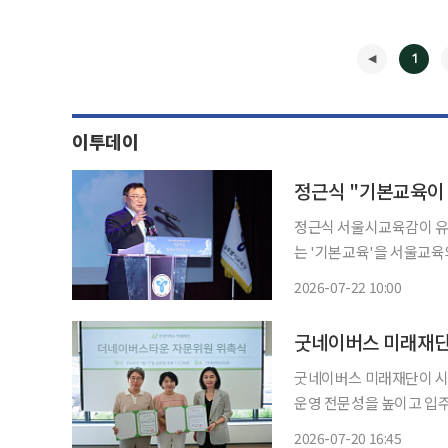
1
이투데이
정근식 "기본교육이 
정근식 서울시교육감이 유
는 '기본교육'을 서울교육
생애 단계로 확장해 대한민국 공
2026-07-22 10:00
일 서울시교육청에서 열린 
◀
굿네이버스 미래재단이 시
운영 전문성을 높이고 입주
비’ 운영자 공빠(문성택 한의사
2026-07-20 16:45