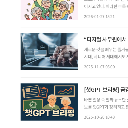
어지고 있다. 이러한 흐름
행복교실’이 문을 연다. 웰에이징 행복교실은 오는 3월 19일부터 6월 4일까지 매주 목요일 오
2026-01-27 15:21
후 3시부터 4시 30분까
“디지털 사무원에서 
새로운 것을 배우는 즐거움
시대, 시니어 세대에서도 
하고, 지금 시대에 꼭 필
2025-11-07 06:00
[챗GPT 브리핑] 금
바쁜 일상 속 알짜 뉴스만
보를 챗GPT가 정리하고 편집국 기자가
금융 아카데미’ 신설 금융
2025-10-20 10:43
위해 ‘FSS 시니어 금융 