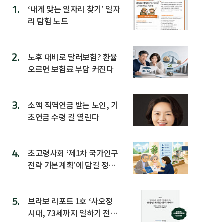
1.
‘내게 맞는 일자리 찾기’ 일자
리 탐험 노트
2.
노후 대비로 달러보험? 환율
오르면 보험료 부담 커진다
3.
소액 직역연금 받는 노인, 기
초연금 수령 길 열린다
4.
초고령사회 ‘제1차 국가인구
전략 기본계획’에 담길 정책
은
5.
브라보 리포트 1호 ‘사오정
시대, 73세까지 일하기 전략’