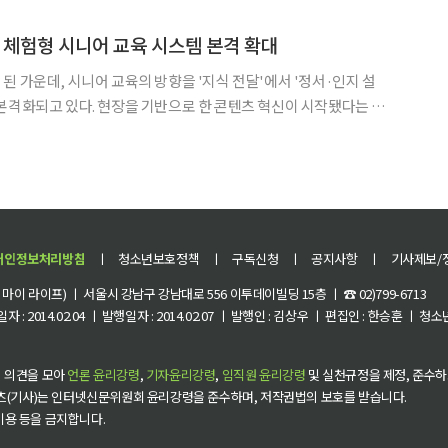
마를 자문위원으로 위촉하고, 더네이버스타운의 운영과 입주민 대상
체험형 시니어 교육 시스템 본격 확대
된 가운데, 시니어 교육의 방향을 '지식 전달'에서 '정서·인지 설
본격화되고 있다. 현장을 기반으로 한 콘텐츠 혁신이 시작됐다는 평
단순 학습지가 아니라, 정서 안정과 인지 기능 유지, 사회적
개인정보처리방침
ㅣ
청소년보호정책
ㅣ
구독신청
ㅣ
공지사항
ㅣ
기사제보/
이 라이프) ㅣ 서울시 강남구 강남대로 556 이투데이빌딩 15층 ㅣ ☎ 02)799-6713
 : 2014.02.04 ㅣ 발행일자 : 2014.02.07 ㅣ 발행인 : 김상우 ㅣ 편집인 : 한승훈 ㅣ
 의견을 모아
언론 윤리강령
,
기자윤리강령
,
임직원 윤리강령
및 실천규정을 제정, 준수하
츠(기사)는 인터넷신문위원회 윤리강령을 준수하며, 저작권법의 보호를 받습니다.
 이용 등을 금지합니다.