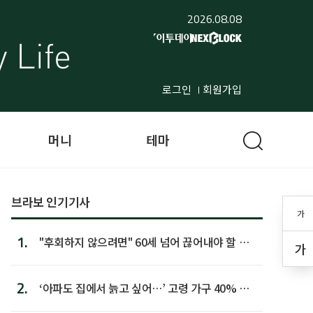
2026.08.08
로그인
회원가입
머니
테마
브라보 인기기사
가
1.
"후회하지 않으려면" 60세 넘어 끊어내야 할 사
가
람 1위
2.
‘아파도 집에서 늙고 싶어…’ 고령 가구 40% 노
후 주택이라 어...