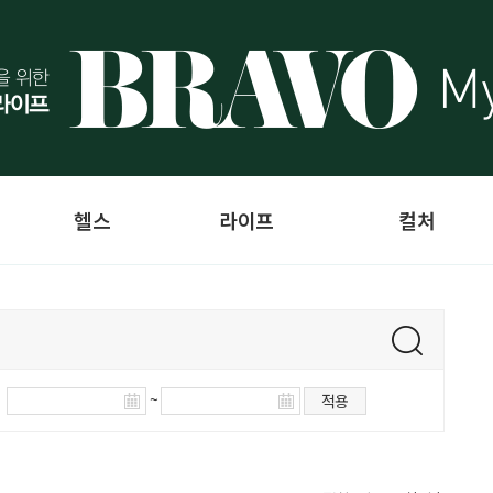
헬스
라이프
컬처
~
적용