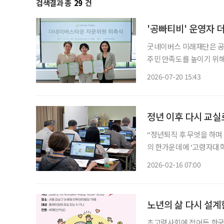
검색결과 총
29
건
'공빠티비' 운영자
굿네이버스 미래재단은 공
주민 만족도를 높이기 위해
씨를 자문위원으로 위촉했다. '공빠' 문성택 씨는 한의사이며, 유영란 씨는 '공마'
2026-07-20 15:43
로 문 씨와 함께 공빠티비
정년 이후 다시 교실
“정년퇴직 후 무엇을 하며 
의 한가운데에 ‘고령자대
고령자대학교는 일본 시니
2026-02-16 07:00
을 전달하는 교육기관을 넘
노년의 삶 다시 설계한
초고령사회에 접어든 한국