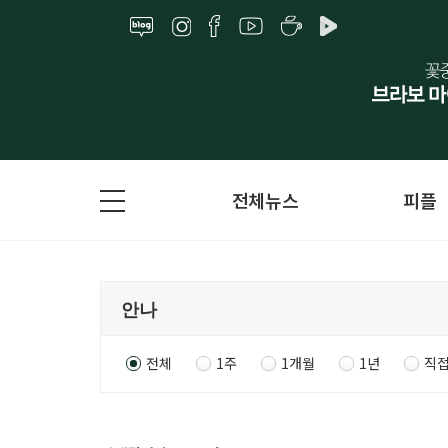
전체뉴스
피플
전체
1주
1개월
1년
직