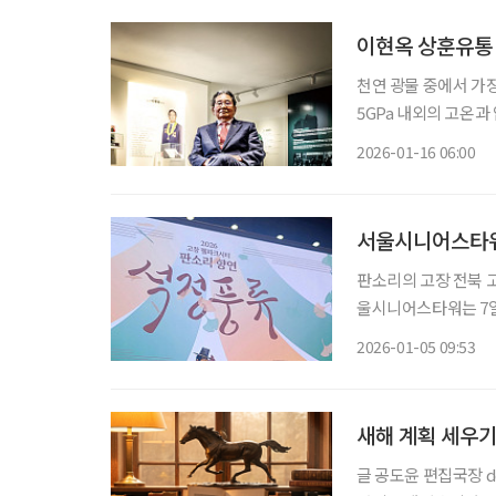
이현옥 상훈유통 
천연 광물 중에서 가장
5GPa 내외의 고온과
긴 세월을 겪다 보면
2026-01-16 06:00
그런 일은 흔한 것이 
서울시니어스타워,
판소리의 고장 전북 고
울시니어스타워는 7일
풍류’를 시작한다고 
2026-01-05 09:53
새해 계획 세우기
글 공도윤 편집국장 doyoon.gong@e