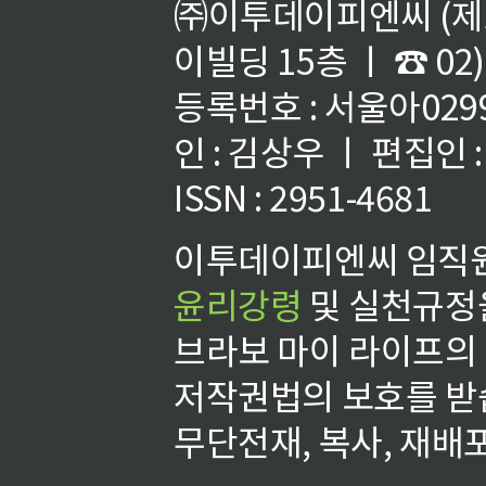
㈜이투데이피엔씨 (제호
이빌딩 15층 ㅣ ☎ 02)
등록번호 : 서울아02992
인 : 김상우 ㅣ 편집인
ISSN : 2951-4681
이투데이피엔씨 임직원
윤리강령
및 실천규정을
브라보 마이 라이프의
저작권법의 보호를 받
무단전재, 복사, 재배포