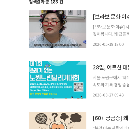
검색결과 총
183
건
[브라보 문화 이
[브라보 문화 이슈] 
짚어봅니다. 왜 떴을까? 개그우먼 이수지가 유튜브 채널 ‘핫이슈지’를 통해 사회 풍자형 캐릭
터 콘텐츠를 선보이며
2026-05-19 18:00
한 ‘실버전성시대’ 시
28일, 어르신 
서울 노원구에서 ‘제
속도와 기록 경쟁 중심
이다. 대회는 28일 
2026-03-27 09:43
구역 인근에 집결해 출
[60+ 궁금증] 
“분명 아는 사람인데 