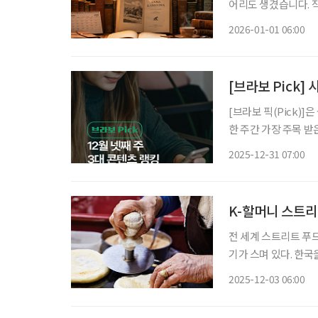
어리도 생겼습니다. 작심삼일이면 어떻습니
을 세우는 행위는 자
2026-01-01 06:00
어떤 계획을 세울까 
[브라보 Pick]
[브라보 픽(Pick)
한 주간 가장 주목 
라이프는 시시각각 변
2025-12-31 07:00
니다. 12월 넷째
K-할머니 스트리
전 세계 스트리트 푸
기가 스며 있다. 한국
대 이상의 맛에 감동해
2025-12-03 06:00