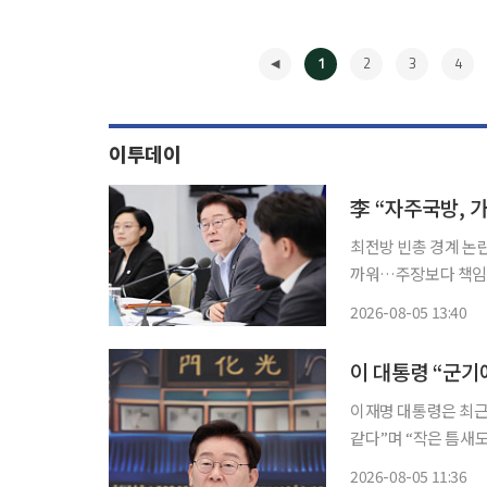
1
2
3
4
이투데이
李 “자주국방, 
최전방 빈총 경계 논
까워…주장보다 책임져야
명 대통령은 최근 최
2026-08-05 13:40
제를 보유한 만큼 군
◀
이 대통령 “군기
이재명 대통령은 최근
같다”며 “작은 틈새도 
령은 5일 오전 청와
2026-08-05 11:36