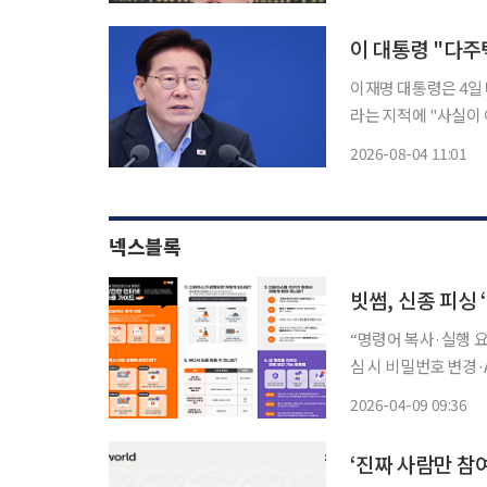
“군기 문제는 하나씩 
이재명 대통령은 4일
라는 지적에 "사실이
로를 열되, 처분 시
2026-08-04 11:01
이다. 이 대통령
넥스블록
빗썸, 신종 피싱
“명령어 복사·실행 요
심 시 비밀번호 변경·API 키 삭제 등 
릭픽스(ClickFix)
2026-04-09 09:36
를 당부했다
‘진짜 사람만 참