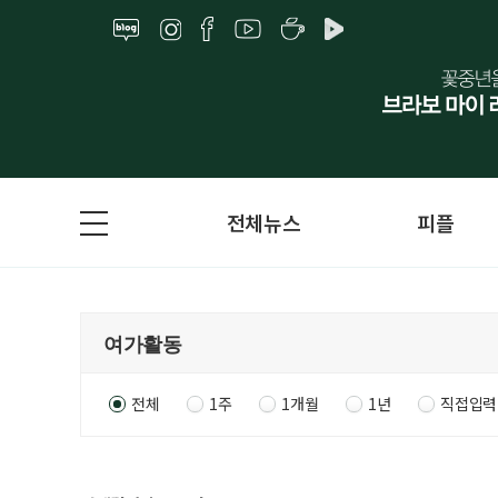
전체뉴스
피플
전체
1주
1개월
1년
직접입력