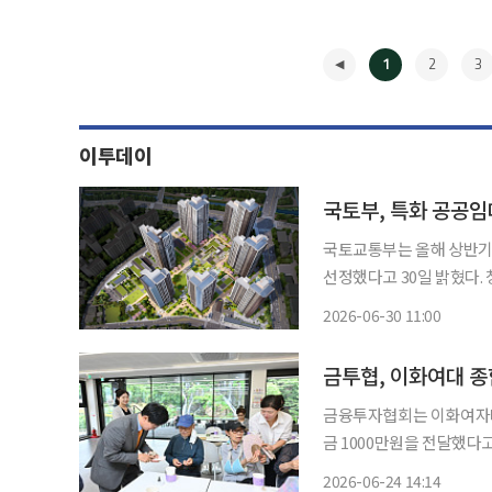
1
2
3
이투데이
국토부, 특화 공공임
국토교통부는 올해 상반기 
선정했다고 30일 밝혔다
해 주거안정과 지역 맞춤형 주거서비스
2026-06-30 11:00
고령자 등 수요자 특성에 
◀
금투협, 이화여대 종
금융투자협회는 이화여자대
금 1000만원을 전달했다고
가 활동을 진행했다. '사랑의 도시락'은 저소득층 만성질환 독거 어르신에게 맞춤형 식이치료
2026-06-24 14:14