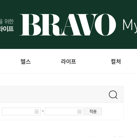
헬스
라이프
컬처
~
적용