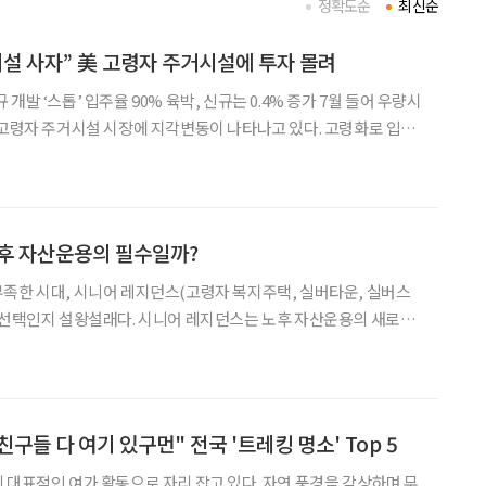
정확도순
최신순
시설 사자” 美 고령자 주거시설에 투자 몰려
는 0.4% 증가 7월 들어 우량시
 공급은 정체되고 있다. 자금 조달 비용과 건축비 상승으로 신축이
설을 짓는 대신 운영 중인 우량
노후 자산운용의 필수일까?
족한 시대, 시니어 레지던스(고령자 복지주택, 실버타운, 실버스
 선택인지 설왕설래다. 시니어 레지던스는 노후 자산운용의 새로운
층과 1인 고령가구도 함께 증가하고 있다. 과거 노후
 "친구들 다 여기 있구먼" 전국 '트레킹 명소' Top 5
 대표적인 여가 활동으로 자리 잡고 있다. 자연 풍경을 감상하며 무