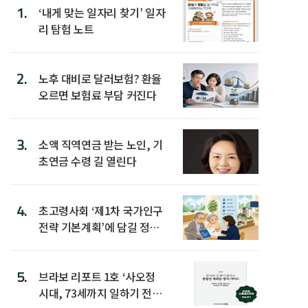
1.
‘내게 맞는 일자리 찾기’ 일자
리 탐험 노트
2.
노후 대비로 달러보험? 환율
오르면 보험료 부담 커진다
3.
소액 직역연금 받는 노인, 기
초연금 수령 길 열린다
4.
초고령사회 ‘제1차 국가인구
전략 기본계획’에 담길 정책
은
5.
브라보 리포트 1호 ‘사오정
시대, 73세까지 일하기 전략’