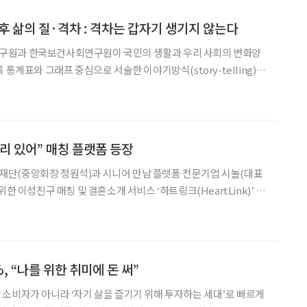
노후 삶의 질·격차 : 격차는 갑자기 생기지 않는다
구원과 한국보건사회연구원이 국민의 생활과 우리 사회의 변화양
 통계표와 그래프 중심으로 서술한 이야기방식(story-telling)의
동향 2025’를 발표했다. 특히 올해는 광복 80년을 맞아 광복 이
상을 ‘주요 동향’에 수록했으며, ‘주요 이슈’에는 노
리 있어” 매칭 플랫폼 등장
단(중앙회장 정원석)과 시니어 만남 플랫폼 전문기업 시놀(대표
위한 이성친구 매칭 및 결혼소개 서비스 ‘하트링크(HeartLink)’ 구
했다. 두 기관은 “모든 사람은 사랑받을 권리가 있다”는 인식 아래,
해소하고 문화·여가·연애·결혼으로 이어지는 통합 플
%, “나를 위한 취미에 돈 써”
소비자가 아니라 ‘자기 삶을 즐기기 위해 투자하는 세대’로 빠르게