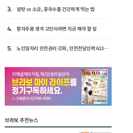
3.
설탕 vs 소금, 콩국수를 건강하게 먹는 법
4.
팔자주름 생겨 고민이라면 지금 해야 할 일
5.
노인일자리 안전관리 강화, 안전전담인력 613명
첫 배치
브라보 추천뉴스