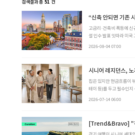
검색결과 총
51
건
“신축 안되면 기존 
고금리·건축비 폭등에 신규 개발 ‘스톱’ 입주율 90% 육박, 신규
설 인수 발표 잇따라 미국 고령자 주거시설 시장에 지각변동이 나타나고 있다. 고령화로 입주
수요는 빠르게 늘지만 신규
2026-08-04 07:00
지연되자 투자사들은 새 시
시니어 레지던스, 
집은 있지만 현금흐름이 부
테이 등)를 두고 필수인지
선택지가 될 수 있을까? 우리나라는 빠르게 초고령사회로 들어섰다. 고령층이 늘어나는 가운
2026-07-14 06:00
데, 75세 이상 후기 고령
[Trend&Bravo]
걷기 여행이 시니어 세대의