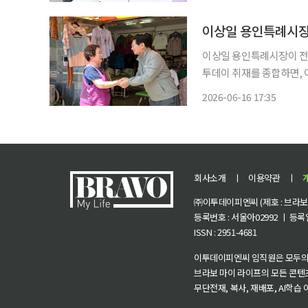
도시락과 방문 건강검진을 
이상일 용인특례시장
이상일 용인특례시장이 전통시
투데이 취재를 종합하면, 
지역 현안을 청취하고 지역경제 활성화 방안을
2026-06-16 17:35
어가는 날 백암리 458-
회사소개
ㅣ
이용약관
ㅣ
㈜이투데이피엔씨 (제호 : 브라보 마
등록번호 : 서울아02992 ㅣ 등록일자
ISSN : 2951-4681
이투데이피엔씨 임직원은 모두의
브라보 마이 라이프의 모든 콘텐
무단전재, 복사, 재배포, AI학습