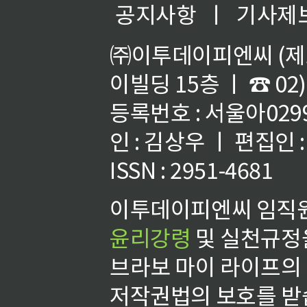
공지사항
ㅣ
기사제
㈜이투데이피엔씨 (제호
이빌딩 15층 ㅣ ☎ 02)
등록번호 : 서울아02992
인 : 김상우 ㅣ 편집인
ISSN : 2951-4681
이투데이피엔씨 임직원
윤리강령
및 실천규정을
브라보 마이 라이프의
저작권법의 보호를 받