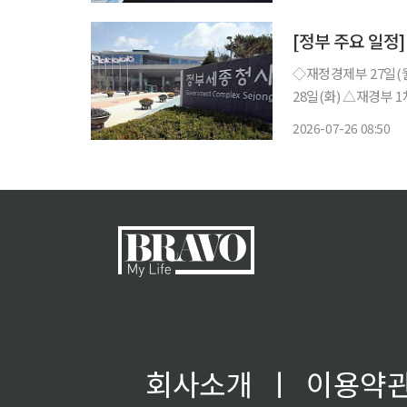
구 비중은 20.7%로
[정부 주요 일정]
◇재정경제부 27일(월) △KDI FOCUS ‘재생에너지의 효과적 보급 확대를 위한 정책과제’
28일(화) △재경부 1차관 08:00 일자리 전담반(TF)(비공개), 10:00 국무회의(서울청사) △일
자리 전담반(TF) 개최 △「관광진흥법 시행령」 개정 △2025년 인구주택총조사(전수)
2026-07-26 08:50
29일(수) △경
회사소개
ㅣ
이용약