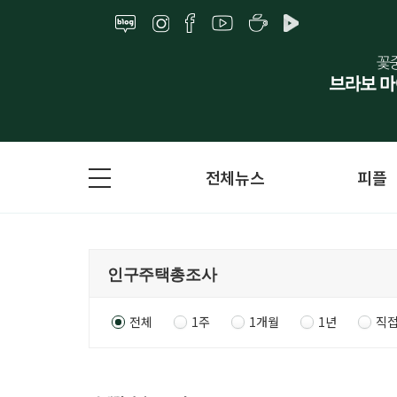
전체뉴스
피플
전체
1주
1개월
1년
직