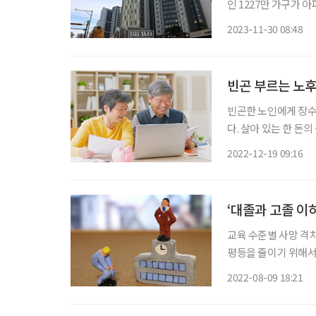
인 1227만 가구가 
작 옆집에 누가 사는
2023-11-30 08:48
도 남양주에 있는 아파
빈곤 부르는 노후
빈곤한 노인에게 장수는
다. 살아 있는 한 돈
위해 염두에 둘 노후 
2022-12-19 09:16
에는 수익이 거의 발
‘대졸과 고졸 이
교육 수준별 사망 격
평등을 줄이기 위해서는 
관측되는 계층별 불평등 
2022-08-09 18:21
연구원은 위와 같은 내