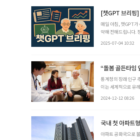
[챗GPT 브리핑
매일 아침, 챗GPT가
약해 전해드립니다. 정책, 복지
뉴스 ◆2025 인구주택총조사, 가족돌봄·비혼동거 등 새 항목 포함 통계청이 오는 10월 22일
2025-07-04 10:32
부터 500만 가구를
“돌봄 골든타임 
통계청의 장래 인구 추계
이는 세계적으로 유례
다. 초고령사회에 대
2024-12-12 08:26
제도를 마련하고 지속
국내 첫 아파트형
아파트 공화국으로 불리