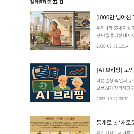
검색결과 총
22
건
1000만 넘어선 
우리나라 65세 이상 
만 명을 돌파한 데 이
만 사는 가구도 20%에 육박했다. 특히 고령자 1인 가구는 5년
2026-07-31 12:14
를 넘어섰다. 여성 1
[AI 브리핑] 노
바쁜 일상 속 알짜 뉴
보를 AI가 정리하고 편집국 기자가
병청·소비자원, 예방
2025-10-22 09:30
을 위한 공동 캠페인을 
통계로 본 ‘새로운
우리 사회에서 가족의