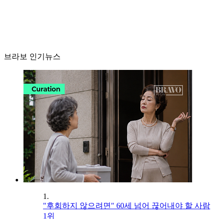
브라보 인기뉴스
1.
"후회하지 않으려면" 60세 넘어 끊어내야 할 사람
1위