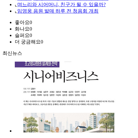
⌞
며느리와 시어머니, 친구가 될 수 있을까?
⌞
임영웅 음원 발매 하루 전 청음회 개최
좋아요
0
화나요
0
슬퍼요
0
더 궁금해요
0
최신뉴스