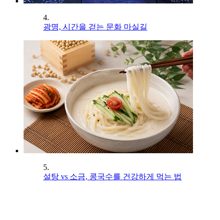
4.
광명, 시간을 걷는 문화 마실길
5.
설탕 vs 소금, 콩국수를 건강하게 먹는 법