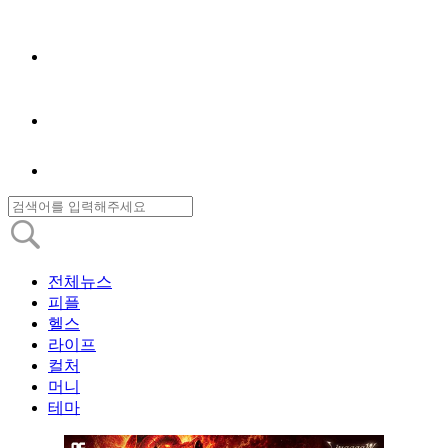
전체뉴스
피플
헬스
라이프
컬처
머니
테마