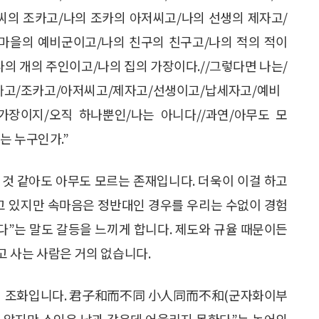
씨의 조카고/나의 조카의 아저씨고/나의 선생의 제자고/
 마을의 예비군이고/나의 친구의 친구고/나의 적의 적이
의 개의 주인이고/나의 집의 가장이다.//그렇다면 나는/
빠고/조카고/아저씨고/제자고/선생이고/납세자고/예비
가장이지/오직 하나뿐인/나는 아니다//과연/아무도 모
는 누구인가.”
는 것 같아도 아무도 모르는 존재입니다. 더욱이 이걸 하고
하고 있지만 속마음은 정반대인 경우를 우리는 수없이 경험
다”는 말도 갈등을 느끼게 합니다. 제도와 규율 때문이든
 사는 사람은 거의 없습니다.
 남의 조화입니다. 君子和而不同 小人同而不和(군자화이부
지 않지만 소인은 남과 같은데 어울리지 못한다”는 논어의