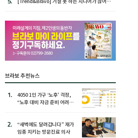
5.
[Trend&Bravo] 거절 못 하는 시니어가 끊어야
할 행동 5
브라보 추천뉴스
1.
4050 1인 가구 ‘노후’ 걱정,
“노후 대비 자금 준비 어려
워”
2.
“새벽에도 달려갑니다” 재가
임종 지키는 방문진료 의사