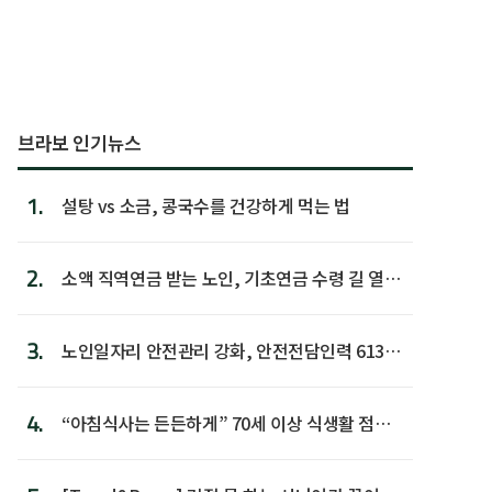
브라보 인기뉴스
1.
설탕 vs 소금, 콩국수를 건강하게 먹는 법
2.
소액 직역연금 받는 노인, 기초연금 수령 길 열린
다
3.
노인일자리 안전관리 강화, 안전전담인력 613명
첫 배치
4.
“아침식사는 든든하게” 70세 이상 식생활 점수
가장 높아