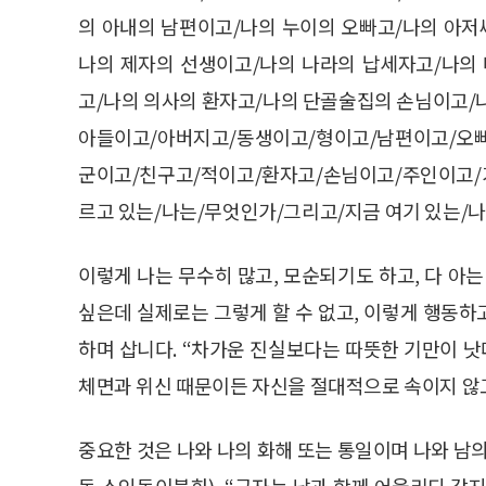
의 아내의 남편이고/나의 누이의 오빠고/나의 아저
나의 제자의 선생이고/나의 나라의 납세자고/나의
고/나의 의사의 환자고/나의 단골술집의 손님이고/나
아들이고/아버지고/동생이고/형이고/남편이고/오
군이고/친구고/적이고/환자고/손님이고/주인이고/
르고 있는/나는/무엇인가/그리고/지금 여기 있는/나
이렇게 나는 무수히 많고, 모순되기도 하고, 다 아
싶은데 실제로는 그렇게 할 수 없고, 이렇게 행동
하며 삽니다. “차가운 진실보다는 따뜻한 기만이 낫
체면과 위신 때문이든 자신을 절대적으로 속이지 않고
중요한 것은 나와 나의 화해 또는 통일이며 나와
동 소인동이불화), “군자는 남과 함께 어울리되 같