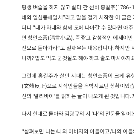
평생 벼슬을 하지 않고 살다 간 선비 홍길주(1786~1
네와 일심동체일세”라고 말을 걸기 시작한 이 글은
더니 “내가 자네와 함께 도에 나아갈 수 있다면 아
면 청언소품(淸言小品), 즉 짧고 감성적인 에세이만
전으로 돌아가라”고 일깨우는 내용입니다. 하지만 
니까? 밥도 먹고 군것질도 해야 하고 술도 마셔야지요
그런데 홍길주가 살던 시대는 청언소품이 크게 유
(文體反正)으로 지식인들을 윽박지르던 상황이었습니
신의 ‘알리바이’를 밝히는 글이 나오게 된 것입니다
다시 현대로 돌아와 김광규의 시 ‘나’의 전문을 읽어
“살펴보면 나는/나의 아버지의 아들이고/나의 아들