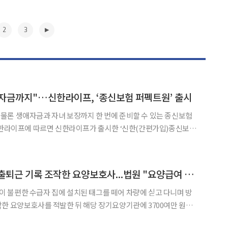
2
3
자금까지"…신한라이프, ‘종신보험 퍼펙트원’ 출시
물론 생애자금과 자녀 보장까지 한 번에 준비할 수 있는 종신보험
·해약환급금 일부지급형)’은 종신보험의 기본 보장을 유지하면서도
 계약을 다양하게 활용할 수 있도록 설계한 것이 특징이다. 특히
▶
수급자 태그 탈착해 출퇴근 기록 조작한 요양보호사...법원 "요양급여 3740만원 환수"
 불편한 수급자 집에 설치된 태그를 떼어 차량에 싣고 다니며 방
한 요양보호사를 적발한 뒤 해당 장기요양기관에 3700여만 원의
판단이 나왔다. 19일 법조계에 따르면 서울행정법