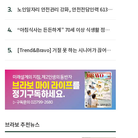
3.
노인일자리 안전관리 강화, 안전전담인력 613명
첫 배치
4.
“아침식사는 든든하게” 70세 이상 식생활 점수
가장 높아
5.
[Trend&Bravo] 거절 못 하는 시니어가 끊어야
할 행동 5
브라보 추천뉴스