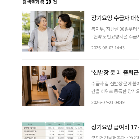
검색결과 총
29
건
장기요양 수급자 대
복지부, 지난달 30일부터
·협약 노인요양시설 수급자 
원 정부가 병원 이동부터 진료, 약 수령, 귀가까지 전 과정을 지원하는 '장기요양 병원동행 시
2026-08-03 14:43
범사업'
‘신발장 문 떼 출퇴
수급자 집 신발장 문에 붙
간을 허위로 등록한 장기요
처분이 적법하다고 판단했다. 서울행정법원 행정5부는 5월 14일 울산의 한 장기
2026-07-21 09:49
영자가 국민건강보험공단을
장기요양 급여비 17조
국민건강보험공단, ‘2025