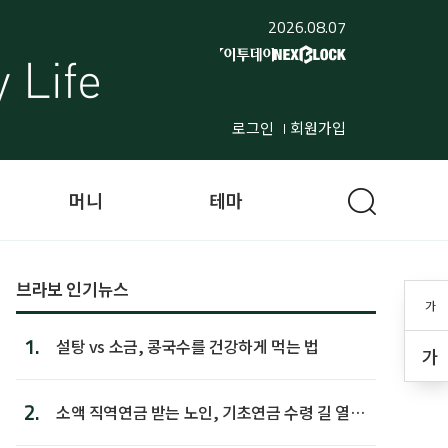
2026.08.07
로그인
회원가입
머니
테마
브라보 인기뉴스
가
1.
설탕 vs 소금, 콩국수를 건강하게 먹는 법
가
2.
소액 직역연금 받는 노인, 기초연금 수령 길 열린
다