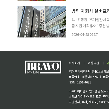
원 행정5부(이정원 재판
공단을
法 “위생원, 25개월간 
금 지원 계획 없어” 중견 방직업체이자 코스피 상장사인 방림의 자회사 실버프리가 세탁업무
를 하지 않는 직원을 세탁
2026-04-28 09:37
회사소개
ㅣ
이용약관
ㅣ
㈜이투데이피엔씨 (제호 : 브라보 마
등록번호 : 서울아02992 ㅣ 등록일자
ISSN : 2951-4681
이투데이피엔씨 임직원은 모두의
브라보 마이 라이프의 모든 콘텐
무단전재, 복사, 재배포, AI학습