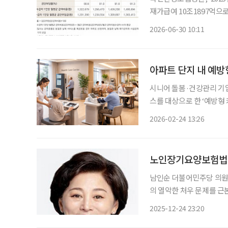
재가급여 10조1897억으로
만7693원 노인장기요양보험 급여비가 17조 원을 넘어섰다. 이 가운데 국민건강보험공단이
2026-06-30 10:11
16
아파트 단지 내 예방
시니어 돌봄·건강관리 기
스를 대상으로 한 ‘예방형
흘러가던 기존 구조에서 벗
2026-02-24 13:26
이어지도록 하겠다는 구상이
노인장기요양보험법 일
남인순 더불어민주당 의원
의 열악한 처우 문제를 
대표발의 했다고 24일 
2025-12-24 23:20
로 환경을 실질적으로 개선하며, 권익