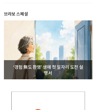
브라보 스페셜
‘경험 無도 환영’ 생애 첫 일자리 도전 설
명서