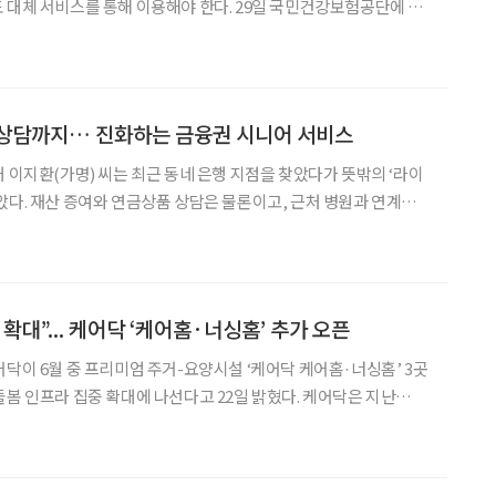
를 통해 이용해야 한다. 29일 국민건강보험공단에 따
 온라인 행정 서비스 플랫폼 ‘정부24’에서 처리했던 장기요양 인정
 환급금 신청, 노인장기요양인정서 발급, 개인별장기요양이용계획서
 상담까지… 진화하는 금융권 시니어 서비스
대 이지환(가명) 씨는 최근 동네 은행 지점을 찾았다가 뜻밖의 ‘라이
았다. 재산 증여와 연금상품 상담은 물론이고, 근처 병원과 연계된
받은 것이다. 그는 “은행이 이제 단순히 저축하고 대출하는 곳이
조력자처럼 느껴졌다”고 말했다. 이지환 씨의 이야기는
확대”... 케어닥 ‘케어홈·너싱홈’ 추가 오픈
어닥이 6월 중 프리미엄 주거-요양시설 ‘케어닥 케어홈·너싱홈’ 3곳
라 집중 확대에 나선다고 22일 밝혔다. 케어닥은 지난
 시니어 돌봄을 제공하는 고품격 주거 및 요양 시설을 목표로 케어홈
홈은 장기요양등급 없이도 맞춤형 돌봄을 받을 수