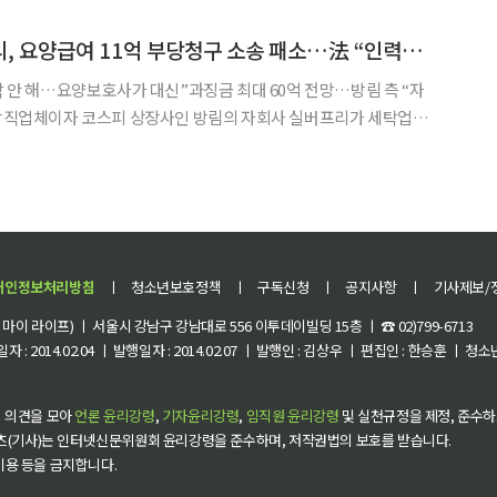
장)는 최근 노인 장기요양기관을 운영하는 원고 A씨가 국민건강보험
방림 자회사 실버프리, 요양급여 11억 부당청구 소송 패소…法 “인력배치 위반”
세탁 안 해…요양보호사가 대신”과징금 최대 60억 전망…방림 측 “자
 전담 인력으로 신고해 요양급여를 부당 청구했다가 11억여원을 환
수당하게 됐다. 이번이 두 번째 환수처분이다. 28일 법조계에 따르면 서울행정법원 행
개인정보처리방침
ㅣ
청소년보호정책
ㅣ
구독신청
ㅣ
공지사항
ㅣ
기사제보/
이 라이프) ㅣ 서울시 강남구 강남대로 556 이투데이빌딩 15층 ㅣ ☎ 02)799-6713
 : 2014.02.04 ㅣ 발행일자 : 2014.02.07 ㅣ 발행인 : 김상우 ㅣ 편집인 : 한승훈 ㅣ
 의견을 모아
언론 윤리강령
,
기자윤리강령
,
임직원 윤리강령
및 실천규정을 제정, 준수하
츠(기사)는 인터넷신문위원회 윤리강령을 준수하며, 저작권법의 보호를 받습니다.
 이용 등을 금지합니다.