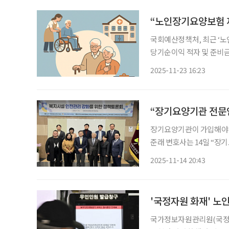
2008년
“노인장기요양보험 재
국회예산정책처, 최근 ‘노
당기순이익 적자 및 준비금
해야” 노인장기요양보험 재정의 지속가능성을 위한 제고 방안을 검토해야 한다는 제언이 나
2025-11-23 16:23
왔다. 23일 국회예산
“장기요양기관 전문
장기요양기관이 가입해야 
준래 변호사는 14일 “
임보험의 가입기준의 해석이
2025-11-14 20:43
'국정자원 화재' 노
국가정보자원관리원(국정자