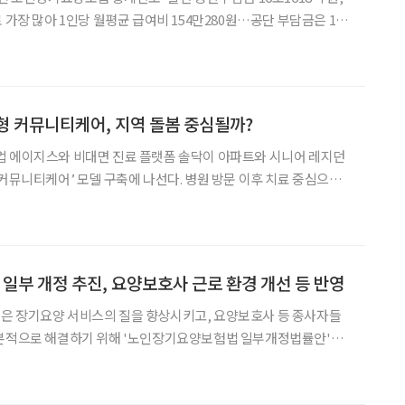
 가장 많아 1인당 월평균 급여비 154만280원…공단 부담금은 140
조 원 넘게 부담했다. 30일 국민건강보험공단이 발간한 ‘
형 커뮤니티케어, 지역 돌봄 중심될까?
업 에이지스와 비대면 진료 플랫폼 솔닥이 아파트와 시니어 레지던
 커뮤니티케어’ 모델 구축에 나선다. 병원 방문 이후 치료 중심으로
어나, 주거공간 안에서 건강 측정과 상담, 의료 연계, 생활 돌봄이
다. 2026년 3월 시행 예정인 통합돌봄 정책 흐름과 맞물려
부 개정 추진, 요양보호사 근로 환경 개선 등 반영
은 장기요양 서비스의 질을 향상시키고, 요양보호사 등 종사자들
근본적으로 해결하기 위해 '노인장기요양보험법 일부개정법률안'을
밝혔다. 장기요양기관의 공공성을 강화하고 요양보호사의 열악한 근
을 보호한다는 취지다. 현행 노인장기요양보험제도는