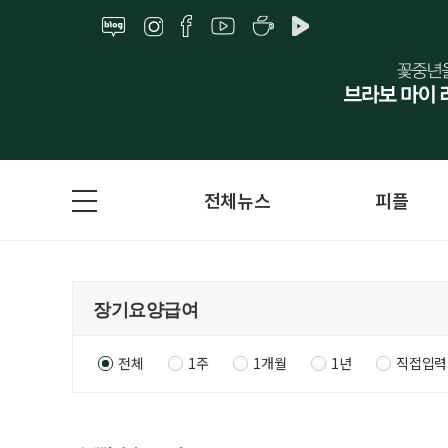
전체뉴스
피플
전체
1주
1개월
1년
직접입력