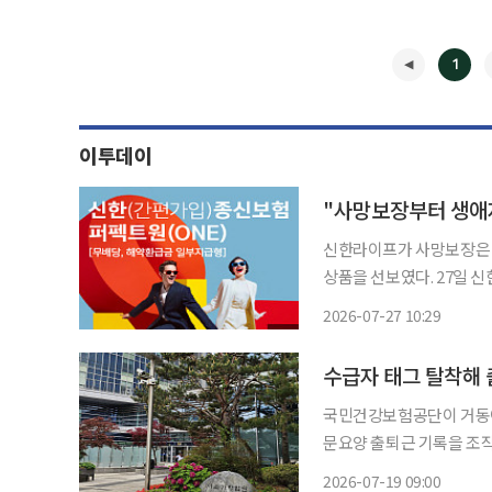
1
이투데이
"사망보장부터 생애
신한라이프가 사망보장은 
상품을 선보였다. 27일 신한라이프에 따르면 신한라이프가 출시한 ‘신한(간편가입)종신보험
퍼펙트원(ONE)(무배당
2026-07-27 10:29
고객의 변화하는 삶에 맞춰
◀
국민건강보험공단이 거동이
문요양 출퇴근 기록을 조작
요양급여를 환수한 것은 적법하다는 법원 
2026-07-19 09:00