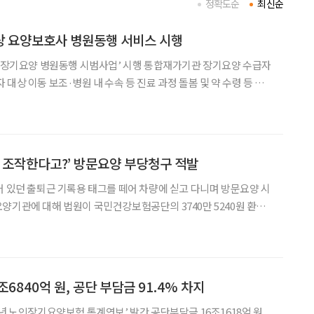
정확도순
최신순
상 요양보호사 병원동행 서비스 시행
 ‘장기요양 병원동행 시범사업’ 시행 통합재가기관 장기요양 수급자
대상 이동 보조·병원 내 수속 등 진료 과정 돌봄 및 약 수령 등 지
을 시작했다. 3일 보건복지부와 국민건강보험공단에 따르면
근 조작한다고?’ 방문요양 부당청구 적발
어 있던 출퇴근 기록용 태그를 떼어 차량에 싣고 다니며 방문요양 시
양기관에 대해 법원이 국민건강보험공단의 3740만 5240원 환수
요양기관 운
 상대로 낸 장기요양급여비용 환수처분 취소소송에서 원고
6840억 원, 공단 부담금 91.4% 차지
년 노인장기요양보험 통계연보’ 발간 공단부담금 16조1618억 원,