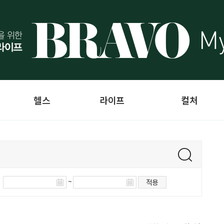
헬스
라이프
컬처
~
적용