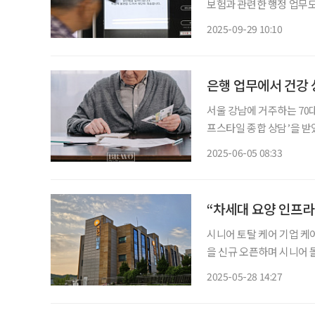
보험과 관련한 행정 업무도 대체 서비스
르면 국정자원 화재로 인해
2025-09-29 10:10
신청(최초), 본인부담금
은행 업무에서 건강
서울 강남에 거주하는 70
프스타일 종합 상담’을 받
건강검진 프로그램까지 안내
2025-06-05 08:33
아니라 삶을 설계해주는 
“차세대 요양 인프라 
시니어 토탈 케어 기업 케
을 신규 오픈하며 시니어 돌봄 인프
2023년 자택처럼 편안한
2025-05-28 14:27
·너싱홈을 런칭했다. 케어