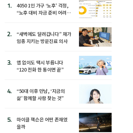
1.
4050 1인 가구 ‘노후’ 걱정,
“노후 대비 자금 준비 어려
워”
2.
“새벽에도 달려갑니다” 재가
임종 지키는 방문진료 의사
3.
앱 없이도 택시 부릅니다
“120 전화 한 통이면 끝”
4.
“50대 이후 만남, ‘지금의
삶’ 함께할 사람 찾는 것”
5.
마이클 잭슨은 어떤 존재였
을까