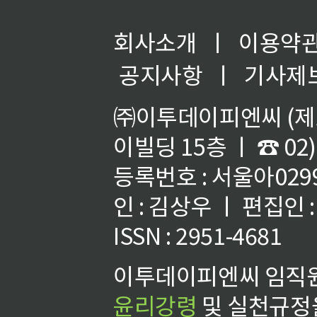
회사소개
ㅣ
이용약
공지사항
ㅣ
기사제
㈜이투데이피엔씨 (제호
이빌딩 15층 ㅣ ☎ 02)
등록번호 : 서울아02992
인 : 김상우 ㅣ 편집인
ISSN : 2951-4681
이투데이피엔씨 임직원
윤리강령
및 실천규정을