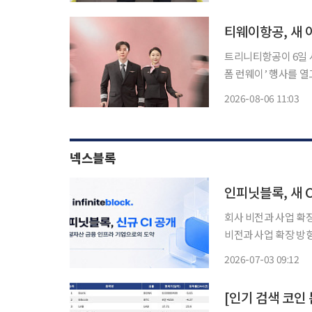
점포가 15개 이상 
티웨이항공, 새 
트리니티항공이 6일 
폼 런웨이’ 행사를 
SSC(Selective Service Ca
2026-08-06 11:03
열린 공식 행사로, 
넥스블록
인피닛블록, 새 
회사 비전과 사업 확장 방향성 반영 디지털자산 커스터
비전과 사업 확장 방향성을 반영한 
털자산 보관∙관리 기
2026-07-03 09:12
겠다는 의지를 담아 