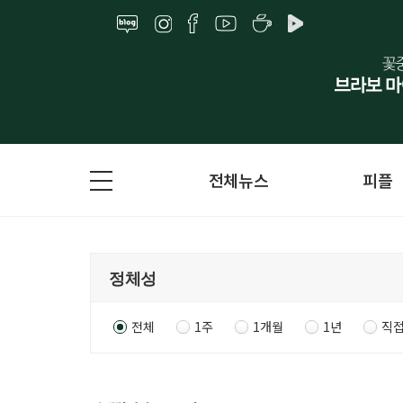
전체뉴스
피플
전체
1주
1개월
1년
직