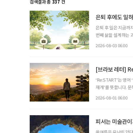
검색결과 총
337
건
은퇴 후에도 일하
은퇴 후 일은 지금까
번째 삶을 설계하는 과정이다. 은퇴를 앞뒀거나 회사를 나온 뒤 많
“이제 무슨 일을 해
2026-08-03 06:00
여전하다. 무엇보다 
[브라보 레터] Re
‘Re:START’는 영
재개’를 뜻합니다. 문
다. 보통 새해 계획은 1월에 많이 세우죠. 하지만 삶을 다시 정렬하기 좋은 시기가 언제일까 고
2026-08-01 06:00
민해보니, 한 해의 중
피서는 미술관이
올여름은 유난히 덥다