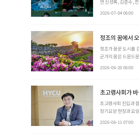
연 신성록, 김준수, 전
사랑받아온 대표 흥행 
2026-07-04 06:00
넘는 세월 동안 단 한
정조의 꿈에서 오
정조가 꿈꾼 도시를 
군가의 꿈은 드문드문
히 굳건하다. 그 안
2026-06-20 06:00
초고령사회가 바꾼
초고령사회 진입과 함
장기요양 현장과 요양
버대학교는 올해 3월 노
2026-06-11 07:00
버대학교 노인복지요