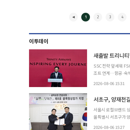
1
2
3
4
이투데이
새출발 트리니티
SSC 전략 앞세워 F
조트 연계…항공·숙박 시너지 “트리니티항공은 고객에게 정말 
게 제공하는 항공사가 되겠습
2026-08-06 15:31
수한 티웨이항공이 '
◀
서초구, 양재천길
서울시 로컬브랜드 상권
울특별시 서초구가 양
정했다고 6일 밝혔다. 골목형상점가는 업종과 관계없이 2000㎡ 이내에 소상공인이 운영하
2026-08-06 15:27