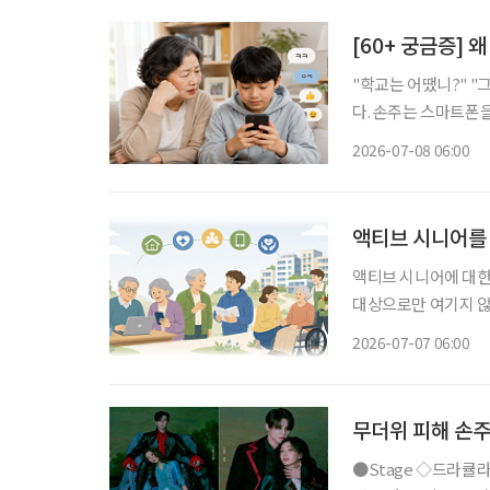
[60+ 궁금증]
"학교는 어땠니?" "그냥요." "밥은 먹었
다. 손주는 스마트폰을
한 마음이 들기도 한
2026-07-08 06:00
액티브 시니어를
액티브 시니어에 대한
대상으로만 여기지 않
연구가 이어지고 있다. 한국노년학회는 5월 29일에 ‘초고령사회, 건강노화를 넘어 존엄
2026-07-07 06:00
으로’란 주제로 ‘20
무더위 피해 손주
●Stage ◇드라큘라 일정 7월 10일 ~ 10월 18일 장소 LG아트센터 서울 연출 데이빗 스완 출