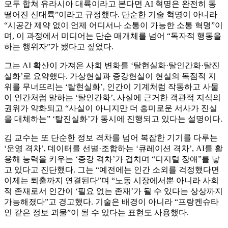
모두 합쳐 유라시아 대륙이라고 본다면 AI 혁명은 완전히 동
떨어진 신대륙”이라고 규정했다. 단순한 기술 혁명이 아니라
“시공간 제약 없이 언제 어디서나 소통이 가능한 소통 혁명”이
며, 이 과정에서 미디어는 단순 매개체를 넘어 “독자적 행동을
하는 행위자”가 됐다고 짚었다.
그는 AI 확산이 가져온 사회 변화를 ‘탈현실화·탈인간화·탈진
실화’로 요약했다. 가상현실과 증강현실이 현실의 독점적 지
위를 무너뜨리는 ‘탈현실화’, 인간이 기계처럼 작동하고 사물
이 인간처럼 말하는 ‘탈인간화’, 사실에 근거한 객관적 지식의
권위가 약화되고 “사실이 아니지만 더 흥미로운 서사가 진실
을 대체하는” ‘탈진실화’가 동시에 진행되고 있다는 설명이다.
김 교수는 또 단순한 정보 격차를 넘어 복잡한 기기를 다루는
‘운영 격차’, 데이터를 선별·조합하는 ‘큐레이션 격차’, AI를 활
용해 능력을 키우는 ‘증강 격차’가 겹치며 “디지털 장애”를 낳
고 있다고 진단했다. 그는 “예전에는 인간 소외를 걱정했다면
이제는 퇴출까지 연결된다”며 “노동 시장에서뿐 아니라 사회
적 존재로서 인간이 ‘필요 없는 존재’가 될 수 있다는 상상까지
가능해졌다”고 경고했다. 기술은 배경이 아니라 “프랑켄슈타
인 같은 정보 괴물”이 될 수 있다는 표현도 사용했다.