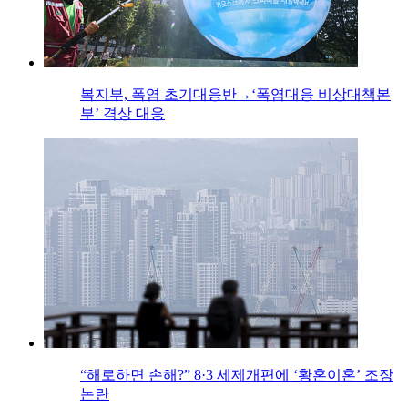
복지부, 폭염 초기대응반→‘폭염대응 비상대책본
부’ 격상 대응
“해로하면 손해?” 8·3 세제개편에 ‘황혼이혼’ 조장
논란