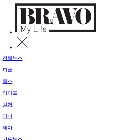
전체뉴스
피플
헬스
라이프
컬처
머니
테마
카드뉴스