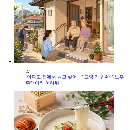
2.
‘아파도 집에서 늙고 싶어…’ 고령 가구 40% 노후
주택이라 어려워