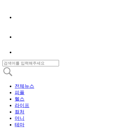
전체뉴스
피플
헬스
라이프
컬처
머니
테마