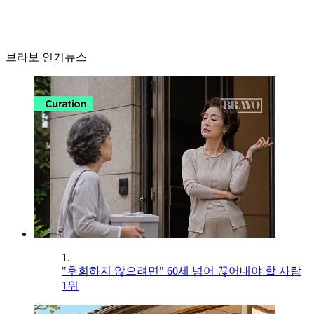
브라보 인기뉴스
1.
"후회하지 않으려면" 60세 넘어 끊어내야 할 사람
1위