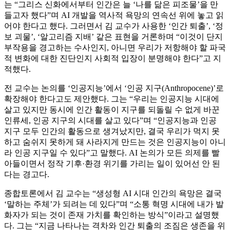
는 “그리스 신화에서부터 인간은 늘 ‘나를 닮은 피조물’을 만
들고자 했다”며 AI 개발을 역사적 욕망의 연속선 위에 놓고 읽
어야 한다고 했다. 그러면서 김 교수가 사용한 ‘인간 퇴출’, ‘정
보 괴물’, ‘알고리즘 지배’ 같은 표현을 거론하며 “이것이 단지
부작용을 경고하는 수사인지, 아니면 우리가 저항해야 할 파국
적 변화에 대한 진단인지 사회적 입장이 분명해야 한다”고 지
적했다.
전 교수는 논의를 ‘인공지능’에서 ‘인공 지구(Anthropocene)’로
확장해야 한다고도 제안했다. 그는 “우리는 인공지능 시대에
살고 있지만 동시에 인간 활동이 지구를 되돌릴 수 없게 바꾼
인류세, 인공 지구의 시대를 살고 있다”며 “인공지능과 인공
지구 모두 인간의 활동으로 생겨났지만, 결국 우리가 먹지 못
하고 숨쉬지 못하게 돼 사라지게 만드는 것은 인공지능이 아니
라 인공 지구일 수 있다”고 말했다. AI 논의가 모든 의제를 빨
아들이면서 정작 기후·환경 위기를 가리는 일이 있어선 안 된
다는 경고다.
종합토론에서 김 교수는 “생성형 AI 시대 인간의 욕망은 결국
‘말하는 주체’가 되려는 데 있다”며 “소통 혁명 시대에 내가 발
화자가 되는 것이 존재 가치를 확인하는 방식”이라고 설명했
다. 그는 “지금 나타나는 격차와 인간 퇴출의 조짐은 생존을 위