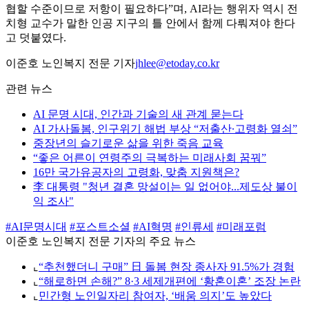
협할 수준이므로 저항이 필요하다”며, AI라는 행위자 역시 전
치형 교수가 말한 인공 지구의 틀 안에서 함께 다뤄져야 한다
고 덧붙였다.
이준호 노인복지 전문 기자
jhlee@etoday.co.kr
관련 뉴스
AI 문명 시대, 인간과 기술의 새 관계 묻는다
AI 가사돌봄, 인구위기 해법 부상 “저출산∙고령화 열쇠”
중장년의 슬기로운 삶을 위한 죽음 교육
“좋은 어른이 연령주의 극복하는 미래사회 꿈꿔”
16만 국가유공자의 고령화, 맞춤 지원책은?
李 대통령 "청년 결혼 망설이는 일 없어야...제도상 불이
익 조사"
#AI문명시대
#포스트소셜
#AI혁명
#인류세
#미래포럼
이준호 노인복지 전문 기자의 주요 뉴스
⌞
“추천했더니 구매” 日 돌봄 현장 종사자 91.5%가 경험
⌞
“해로하면 손해?” 8·3 세제개편에 ‘황혼이혼’ 조장 논란
⌞
민간형 노인일자리 참여자, ‘배움 의지’도 높았다