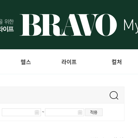
헬스
라이프
컬처
~
적용