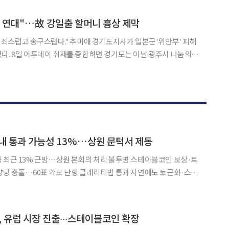
인 아버지와 한국인 어머니 사이에서 태어난 카스트로프는 측면 미드필더와
 연대"…故 강일출 할머니 흉상 제막
늘 죄스럽고 송구스럽다." 추미애 경기도지사가 일본군'위안부' 피해
광주시 나눔의
위안부' 피해자 기림의 날 기념식'을 열고 기억을 잇기 위한 시민연대
요성을 강조했다. '기림의 날'(8월 14일)은 1991년 김학순 할머니의
내 통과 가능성 13%…상원 문턱서 제동
 최근 13% 근방…상원 본회의 처리 불투명 스테이블코인 보상·트
양당 충돌…60표 확보 난항 클래리티법 통과 지연에도 토큰화·스테
Y Act)
측시장에서 13% 근방에 머물고 있다. 올해 초만 해도
, 유럽 시장 진출∙∙∙스테이블코인 확장