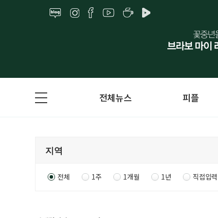
전체뉴스
피플
전체
1주
1개월
1년
직접입력