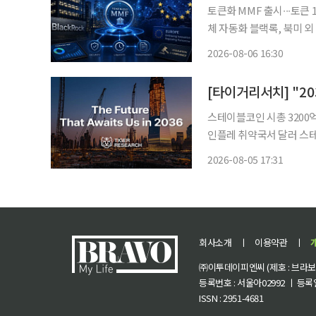
토큰화 MMF 출시∙∙∙토큰
체 자동화 블랙록, 북미 외 첫
THEA, 비들 등 유럽 내 출시 ‘속
2026-08-06 16:30
유럽까지 스테이블코인 
스테이블코인 시총 3200억
인플레 취약국서 달러 스테
산거래·체인 통합·AI 에이전트 유
2026-08-05 17:31
발간한 ‘2036년, 10년
회사소개
ㅣ
이용약관
ㅣ
㈜이투데이피엔씨 (제호 : 브라보 마
등록번호 : 서울아02992 ㅣ 등록일자
ISSN : 2951-4681