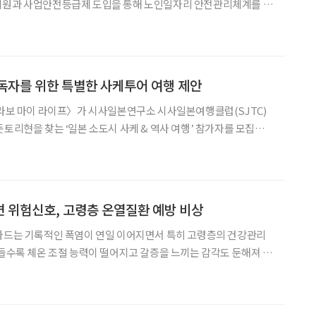
지원과 사업안전등급제 도입을 통해 노인일자리 안전관리체계를 대
수행기관과 지방정부에 배치한다고 밝혔다. 이들은 참여자 안전교육,
독자를 위한 특별한 사케투어 여행 제안
브라보 마이 라이프〉가 시사일본연구소 시사일본여행클럽(SJTC)
돗토리현을 찾는 ‘일본 소도시 사케 & 역사 여행’ 참가자를 모집한
 4일이다. 이번 프로그램은 일본 전통 청주인 니혼
조장)를 비롯해 와이너리와 수제맥주 브루어리를 둘
 위험신호, 고령층 온열질환 예방 비상
넘나드는 기록적인 폭염이 연일 이어지면서 특히 고령층의 건강관리
 들수록 체온 조절 능력이 떨어지고 갈증을 느끼는 감각도 둔해져 온
서 폭염특보가 장기간 이
폭염특보가 30일째 지속 중이며, 제주시북부(29일), 제