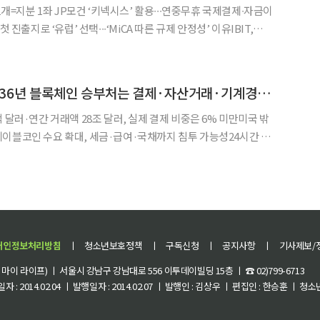
 1개=지분 1좌 JP모건 ‘키넥시스’ 활용∙∙∙연중무휴 국제결제∙자금이
 진출지로 ‘유럽’ 선택∙∙∙‘MiCA 따른 규제 안정성’ 이유IBIT,
속’∙∙∙토큰화 국채 시장 입지 강화 전략 블랙록이 북미를 넘어
시장에서의 입지를 강화한다
[타이거리서치] "2036년 블록체인 승부처는 결제·자산거래·기계경제 재편"
 달러·연간 거래액 28조 달러, 실제 결제 비중은 6% 미만미국 밖
이블코인 수요 확대, 세금·급여·국채까지 침투 가능성24시간 자
료 호출이 향후 10년 구조 변화로 제시 타이거리서치는 4일
 뒤 우리가 마주할 세상’ 리포트에서 블록체인
개인정보처리방침
ㅣ
청소년보호정책
ㅣ
구독신청
ㅣ
공지사항
ㅣ
기사제보/
이 라이프) ㅣ 서울시 강남구 강남대로 556 이투데이빌딩 15층 ㅣ ☎ 02)799-6713
 : 2014.02.04 ㅣ 발행일자 : 2014.02.07 ㅣ 발행인 : 김상우 ㅣ 편집인 : 한승훈 ㅣ