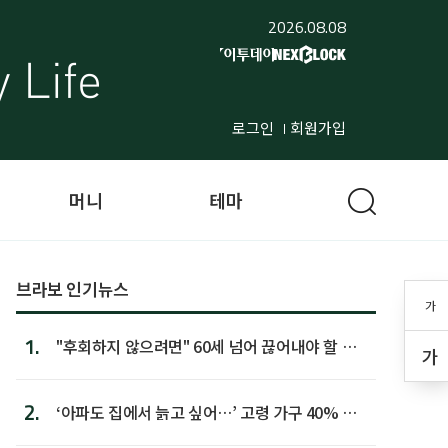
2026.08.08
로그인
회원가입
머니
테마
브라보 인기뉴스
가
1.
"후회하지 않으려면" 60세 넘어 끊어내야 할 사
가
람 1위
2.
‘아파도 집에서 늙고 싶어…’ 고령 가구 40% 노
후 주택이라 어...