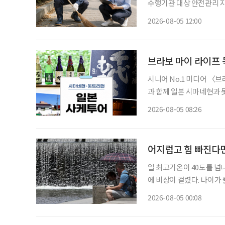
수행기관 대상 안전관리 
폭 강화한다. 보건복지부는 5일 노인일자리 참여자가 더욱 안전한 환경에서 활동할 수 있도록
2026-08-05 12:00
안전전담인력 613명을 
브라보 마이 라이프 
시니어 No.1 미디어 〈
과 함께 일본 시마네현과 
다. 여행 일정은 12월 7일부터 10일까지 3박
2026-08-05 08:26
슈를 만드는 사카구라(양
어지럽고 힘 빠진다면
일 최고기온이 40도를 
에 비상이 걸렸다. 나이가
열질환에 더욱 취약하기 때문이다. 4일 기상청에 따르면 전국 곳곳에
2026-08-05 00:08
어지고 있다. 제주시동부는 