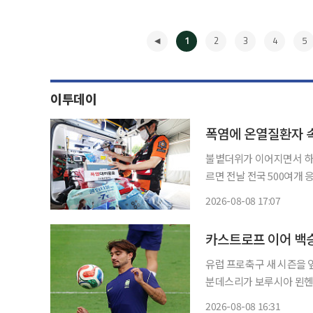
1
2
3
4
5
이투데이
폭염에 온열질환자 속
불볕더위가 이어지면서 하루 새 2
르면 전날 전국 500여개 
숨졌다. 올해 온열질환 감시체계가 가동된 5월 15일부터 누적 환자는 3089명, 사망자는 26명
2026-08-08 17:07
으로 늘었다. 
◀
카스트로프 이어 백
유럽 프로축구 새 시즌을 앞두
분데스리가 보루시아 묀헨
에게른과의 친선경기에서 
2026-08-08 16:31