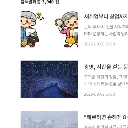
검색결과 총
3,940
건
재취업부터 창업까지
은퇴 후 다시 일을 시작하
마다 운영하는 사업이 달
력 단절 여성이라면 성평
2026-08-08 06:00
보건복지부 노인일자리사업이
용하는
광명, 시간을 걷는 
뜨거운 계절의 정점, 그 열
기의 역사를 눈으로 보면서 
광명시다. 요즘 여가 활동이나 휴식의 트렌드가 세대별로 달라졌다. 그저 어딘가로 떠난다는
2026-08-08 06:00
식의 여행보다는 자신이 
“해로하면 손해?” 8
결혼이 불리한 세금·연금 구