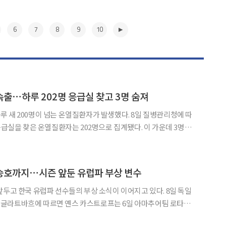
6
7
8
9
10
출⋯하루 202명 응급실 찾고 3명 숨져
00명이 넘는 온열질환자가 발생했다. 8일 질병관리청에 따
응급실을 찾은 온열질환자는 202명으로 집계됐다. 이 가운데 3명이
지난달 중순까지만 해도 하루 50명 이하였던 온열질환자는
▶
승호까지⋯시즌 앞둔 유럽파 부상 변수
고 한국 유럽파 선수들의 부상 소식이 이어지고 있다. 8일 독일
글라트바흐에 따르면 옌스 카스트로프는 6일 아마추어팀 로타흐-
어깨를 다쳤다. 구단은 카스트로프가 당분간 경기에 나서기 어렵다