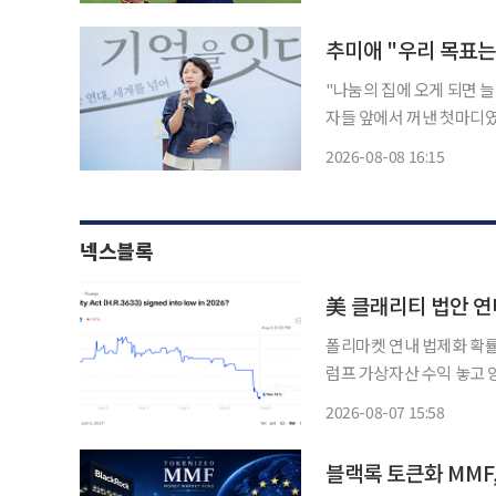
고 전했다. 독일
추미애 "우리 목표는
"나눔의 집에 오게 되면 
자들 앞에서 꺼낸 첫마디였다. 8일 이투데이 취재를 종합하면 경기도는 이날 
집에서 '2026년 일본군'
2026-08-08 16:15
의 중
넥스블록
美 클래리티 법안 연
폴리마켓 연내 법제화 확률
럼프 가상자산 수익 놓고 
이블코인 제도화 흐름은 지속 미국 가상자산 시장구조를 규율할 클래리티법(CLARIT
2026-08-07 15:58
의 연내 통과 가능성이 예
블랙록 토큰화 MMF