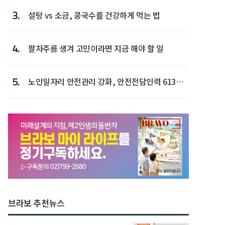
3.
설탕 vs 소금, 콩국수를 건강하게 먹는 법
4.
팔자주름 생겨 고민이라면 지금 해야 할 일
5.
노인일자리 안전관리 강화, 안전전담인력 613명
첫 배치
브라보 추천뉴스