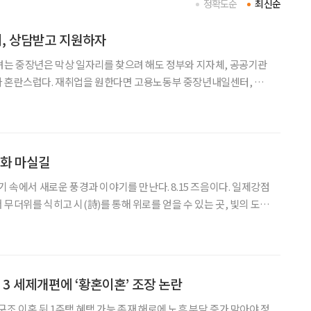
정확도순
최신순
, 상담받고 지원하자
려는 중장년은 막상 일자리를 찾으려 해도 정부와 지자체, 공공기관
라 혼란스럽다. 재취업을 원한다면 고용노동부 중장년내일센터, 경
등가족부 여성새로일하기센터, 사회참여와 소득을 함께 원한다면
 출발점이 될 수 있다. 자신의 상황에 맞는 지원기관을 알고 활
문화 마실길
기 속에서 새로운 풍경과 이야기를 만난다. 8.15 즈음이다. 일제강점
무더위를 식히고 시(詩)를 통해 위로를 얻을 수 있는 곳, 빛의 도시
원하는 목적형 경험을 추구한다. 사회조
·3 세제개편에 ‘황혼이혼’ 조장 논란
조 이혼 뒤 1주택 혜택 가능 존재 해로에 노후 부담 증가 막아야 정