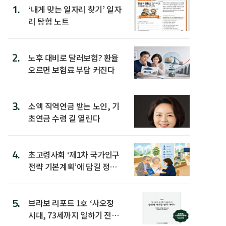
1.
‘내게 맞는 일자리 찾기’ 일자
리 탐험 노트
2.
노후 대비로 달러보험? 환율
오르면 보험료 부담 커진다
3.
소액 직역연금 받는 노인, 기
초연금 수령 길 열린다
4.
초고령사회 ‘제1차 국가인구
전략 기본계획’에 담길 정책
은
5.
브라보 리포트 1호 ‘사오정
시대, 73세까지 일하기 전략’