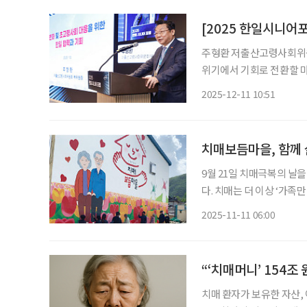
주형환 저출산고령사회위원회
위기에서 기회로 전환할 마
나스에서 열린 ‘2025 
2025-12-11 10:51
초고령사회에 진입한 국가”
치매보듬마을, 함께
9월 21일 치매극복의 날을
다. 치매는 더 이상 ‘가족만의 문제’가 아니다. 지역과 이웃이 함께 보듬을 때, 치매 환자는 일
상 속에서 존엄을 유지하며 
2025-11-11 06:00
경개선, 예방 프로그램을 
“‘치매머니’ 154조
치매 환자가 보유한 자산, 