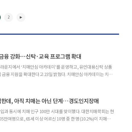
2
 금융 강화⋯신탁·교육 프로그램 확대
라운지에서 ‘치매안심 아카데미’를 운영하고, 유언대용신탁 상품
을 확대한다고 23일 밝혔다. 치매안심 아카데미는 치매
단계별 금융 솔루션을 제공하는 프로그램으로 △치매 정보와 예방
을 위한 ‘위안’ △자산 보호 및 이전 설계를 돕는 ‘지킴’ 등 세
▶
심한데, 아직 치매는 아닌 단계…경도인지장애
과 동시에 치매 인구 100만 시대를 맞이했다. 대한치매학회는 현
5만여명으로, 65세 이상 어르신 10명 중 한 명(10.2%)이 치매환
치매인식조사에 따르면 50대 이상부터는 치매를 암보다 더 공포스