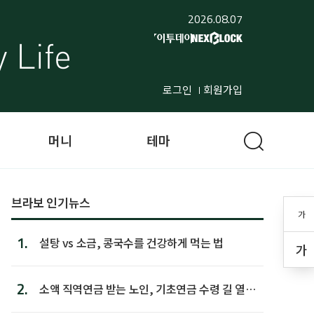
2026.08.07
로그인
회원가입
머니
테마
브라보 인기뉴스
가
1.
설탕 vs 소금, 콩국수를 건강하게 먹는 법
가
2.
소액 직역연금 받는 노인, 기초연금 수령 길 열린
다