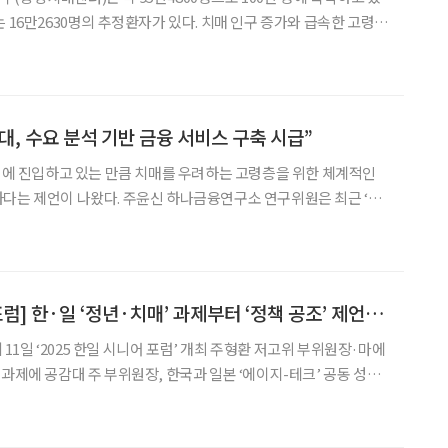
 16만2630명의 추정환자가 있다. 치매 인구 증가와 급속한 고령화
료 수요가 커지고 있는 가운데, 서울특별시 서북병원이 치매와 고령
점으로 주목받고 있다. 결핵전문병원으로 출발한 서북병원은
대, 수요 분석 기반 금융 서비스 구축 시급”
시대에 진입하고 있는 만큼 치매를 우려하는 고령층을 위한 체계적인
윤신 하나금융연구소 연구위원은 최근 ‘치
의 역할’ 보고서를 통해 “고령층의 금융 니즈 공백이 발생하지 않도
도인지장애~중증’에 이르기까지 치매 단계별 니즈를 고려한
[2025 한일시니어포럼] 한·일 ‘정년·치매’ 과제부터 ‘정책 공조’ 제언까지 해법 논의
1일 ‘2025 한일 시니어 포럼’ 개최 주형환 저고위 부위원장·마에
 과제에 공감대 주 부위원장, 한국과 일본 ‘에이지-테크’ 공동 성장
장에 대한 기업의 저항, 일본은 어떻게 극복했나요?” 청중 질문 이
속한 고령화라는 동일한 구조적 위기 속에서 정