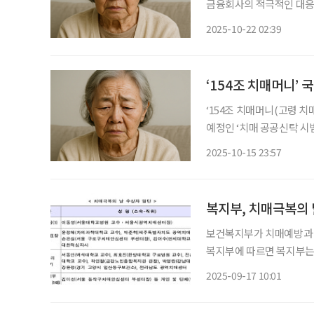
금융회사의 적극적인 대응이 필요하다는 제
승희 연구위원은 최근 ‘치
2025-10-22 02:39
응하여 금융이 적극적인 
‘154조 치매머니(고령 
예정인 ‘치매 공공신탁 시범 사업’에 
일 국회 보건복지위원회 
2025-10-15 23:57
치매공공후견사업의 후견 청
복지부, 치매극복의
보건복지부가 치매예방과 극
복지부에 따르면 복지부는
회 치매극복의 날 기념식을
2025-09-17 10:01
알츠하이머병협회(ADI)와