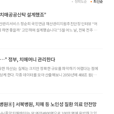
정확도순
최신순
 치매공공신탁 설계했죠”
산관리서비스 정순희 국민연금 재산관리지원추진단장 인터뷰 “어
’ 고민하며 설계했습니다.” 5월 어느 날, 전북 전주 본
사무실에서 만난 정순희 국민연금 재산관리지원추진단장은 ‘치매안
공공신탁)’를 설명하며 80대 어머니를 떠올렸다. 경증
…” 정부, 치매머니 관리한다
유한 자산)는 실체는 크지만 정확한 규모를 파악하기 어렵다는 점에
상케 한다. 각종 데이터를 모아 산출해보니 2050년에 488조 원(저
5년 5월 6일)까지 증가할 수 있다는 전망이 나왔는데, 이마저도 실
제보다 적을 수 있다는 지적이 나오는 이유다. 정부는 방치된 치매머니를
병원⑧] 서북병원, 치매 등 노인성 질환 의료 안전망
(중앙치매센터)는 약 95만4800명으로 100만 명에 육박하고 있