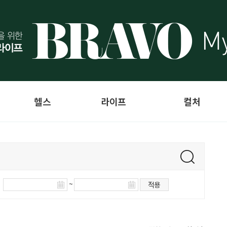
헬스
라이프
컬처
~
적용