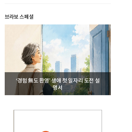
발간
브라보 스페셜
‘경험 無도 환영’ 생애 첫 일자리 도전 설
명서