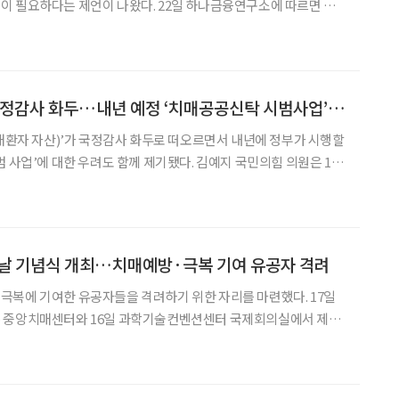
언이 나왔다. 22일 하나금융연구소에 따르면 정
매 인구의 확대와 금융의 역할’ 보고서를 통해 “치매 시대 도래에 대
역할을 수행하기 위해서는 정책당국의 신탁, 보험 부문
‘154조 치매머니’ 국정감사 화두…내년 예정 ‘치매공공신탁 시범사업’ 우려 나와
치매환자 자산)’가 국정감사 화두로 떠오르면서 내년에 정부가 시행할
대한 우려도 함께 제기됐다. 김예지 국민의힘 의원은 14
국정감사에서 보건복지부 치매안심센터에서 발굴을 담당하고 있는
구는 총 307건으로 이 중에 92건이 재청구, 2건이
 날 기념식 개최…치매예방·극복 기여 유공자 격려
복에 기여한 유공자들을 격려하기 위한 자리를 마련했다. 17일
 중앙치매센터와 16일 과학기술컨벤션센터 국제회의실에서 제18
 개최했다. 치매극복의 날은 1995년 세계보건기구(WHO)가 국제
 함께 가족과 사회의 치매환자 돌봄을 새롭게 인식하기 위해 9