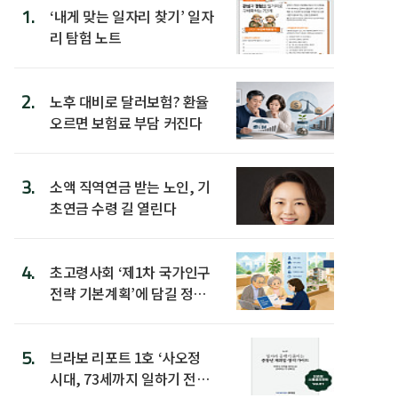
1.
‘내게 맞는 일자리 찾기’ 일자
리 탐험 노트
2.
노후 대비로 달러보험? 환율
오르면 보험료 부담 커진다
3.
소액 직역연금 받는 노인, 기
초연금 수령 길 열린다
4.
초고령사회 ‘제1차 국가인구
전략 기본계획’에 담길 정책
은
5.
브라보 리포트 1호 ‘사오정
시대, 73세까지 일하기 전략’