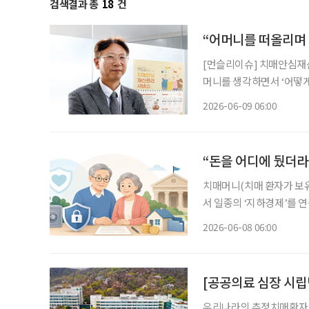
검색결과 총
18
건
“어머니를 떠올리며
[먼슬리이슈] 치매안심재
머니를 생각하면서 ‘어떻게 하면 좋을까
사에 있는 국민연금공단 
2026-06-09 06:00
심재산관리서비스(이하 치매
“돈을 어디에 뒀더라
치매머니(치매 환자가 보
서 일종의 ‘지하경제’를 연
출산·고령사회위원회, 202
2026-06-08 06:00
[공공의료 심장 시립
우리나라의 추정치매환자 수