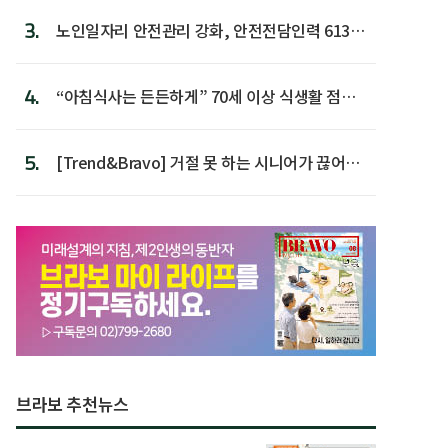
3.
노인일자리 안전관리 강화, 안전전담인력 613명
첫 배치
4.
“아침식사는 든든하게” 70세 이상 식생활 점수
가장 높아
5.
[Trend&Bravo] 거절 못 하는 시니어가 끊어야
할 행동 5
브라보 추천뉴스