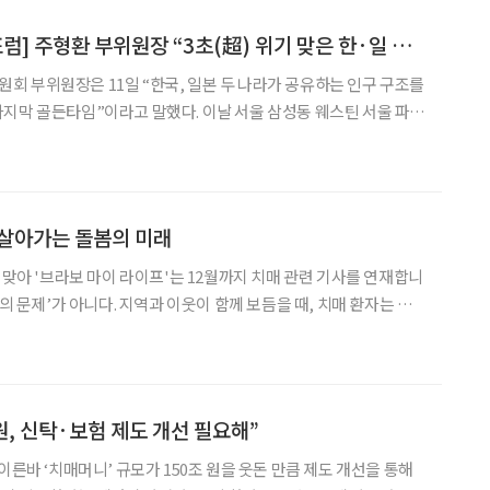
[2025 한일시니어포럼] 주형환 부위원장 “3초(超) 위기 맞은 한·일 초고령사회 해법 공동 모색”
 부위원장은 11일 “한국, 일본 두 나라가 공유하는 인구 구조를
지막 골든타임”이라고 말했다. 이날 서울 삼성동 웨스틴 서울 파르
한일 시니어 포럼’에서 기조연설자로 나서 “한국은 일본보다 더 빠르게
라며 이 같이 밝혔다. 한국과 일본이 동시에 초저출생·초
 살아가는 돌봄의 미래
 맞아 '브라보 마이 라이프'는 12월까지 치매 관련 기사를 연재합니
살아갈 수 있다. 주민이 주체가 되어 치매 이해 교육, 가족 지원, 환
함께 운영하는 ‘치매보듬마을’은 그
 원, 신탁·보험 제도 개선 필요해”
이른바 ‘치매머니’ 규모가 150조 원을 웃돈 만큼 제도 개선을 통해