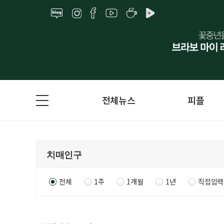
전체뉴스
피플
전체
1주
1개월
1년
직접입력