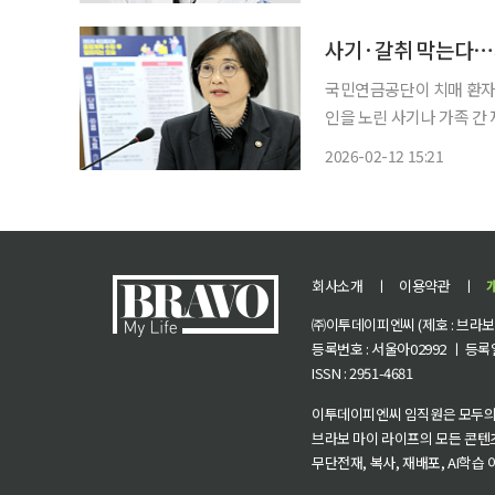
러운 대상으로 여기지만, 
사기·갈취 막는다⋯
국민연금공단이 치매 환자의
인을 노린 사기나 가족 간
을 활용해 치매 환자의 병원
2026-02-12 15:21
복지부는 12일 서울 중
회사소개
ㅣ
이용약관
ㅣ
㈜이투데이피엔씨 (제호 : 브라보 마
등록번호 : 서울아02992 ㅣ 등록일자
ISSN : 2951-4681
이투데이피엔씨 임직원은 모두의
브라보 마이 라이프의 모든 콘텐
무단전재, 복사, 재배포, AI학습