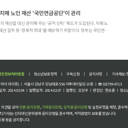
치매 전 단계로 불리는 경도인지장애에 대해 ‘잘 알고 있다
치매 노인 재산 '국민연금공단'이 관리
 재산을 대신 관리해 주는 ‘공적 신탁’ 제도가 도입된다. 치매 노
 재산 갈취 등 ‘경제적 학대’를 예방하기 위함이다. 정부는 국민연금
비와 생활비를 직접 챙기는 새로운 사회 안전망을 가동한다. 보건
구 국립중앙의료원에서 이스란 1차관 주재로 국가치매관리위원
개인정보처리방침
ㅣ
청소년보호정책
ㅣ
구독신청
ㅣ
공지사항
ㅣ
기사제보/
이 라이프) ㅣ 서울시 강남구 강남대로 556 이투데이빌딩 15층 ㅣ ☎ 02)799-6713
 : 2014.02.04 ㅣ 발행일자 : 2014.02.07 ㅣ 발행인 : 김상우 ㅣ 편집인 : 한승훈 ㅣ
 의견을 모아
언론 윤리강령
,
기자윤리강령
,
임직원 윤리강령
및 실천규정을 제정, 준수하
츠(기사)는 인터넷신문위원회 윤리강령을 준수하며, 저작권법의 보호를 받습니다.
 이용 등을 금지합니다.