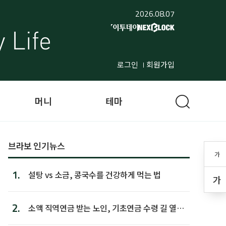
2026.08.07
로그인
회원가입
머니
테마
브라보 인기뉴스
가
1.
설탕 vs 소금, 콩국수를 건강하게 먹는 법
가
2.
소액 직역연금 받는 노인, 기초연금 수령 길 열린
다