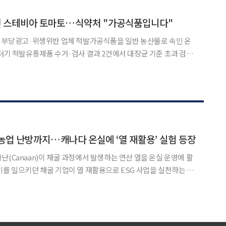
퇴근' 포토카드 프리퀀시 이벤트를 진행한다고 밝
았던 스테비아 토마토…식약처 "가공식품입니다"
’ 부당광고·위생위반 업체 적발가공식품을 일반 농산물로 속인 온
무더기 적발유통제품 수거·검사 결과 2건에서 대장균 기준 초과 검출
세워 일반 농산물인 것처럼 판매된 스테비아 토마토가 식품의약품안
발됐다. 스테비아 토마토는 일반 토마토를 재배해 단맛을 낸 농산
농업 난방까지…캐나다 온실에 ‘열 재활용’ 실험 등장
난(Canaan)이 채굴 과정에서 발생하는 연산 열을 온실 운영에 활
비를 일으키던 채굴 기업이 열 재활용으로 ESG 사업을 실천하는 사
바에서 비트포레스트
Investment)와 함께 3메가와트(MW) 규