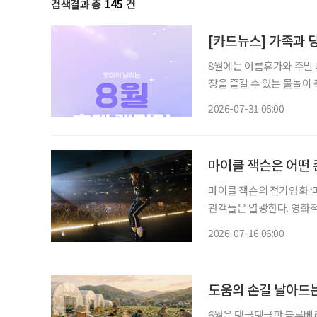
검색결과 총
145
건
[카드뉴스] 가족과 당
8월에는 여름휴가와 주말 
장을 즐길 수 있는 물놀이
까지 선택지가 다양하다. 무더위 속 장시간 이동이 부담스러운 시니어라면 여행 거리와 행사
2026-07-31 06:00
운영 시간, 휴식 공간을 함
마이클 잭슨은 어떤
마이클 잭슨의 전기영화 ‘
관객들은 열광한다. 영화
시대의 기호가 대중의 마음을 파고들기
2026-07-16 06:00
하나쯤 있다 5월
도움의 손길 날아드는
6월은 탱글탱글한 블루베