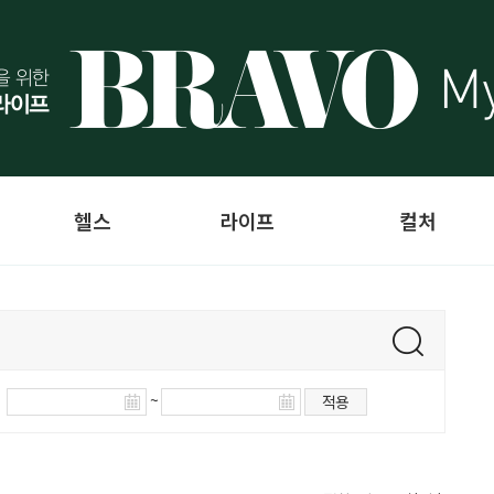
헬스
라이프
컬처
~
적용