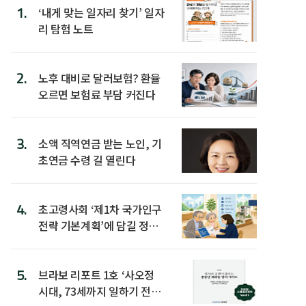
1.
‘내게 맞는 일자리 찾기’ 일자
리 탐험 노트
2.
노후 대비로 달러보험? 환율
오르면 보험료 부담 커진다
3.
소액 직역연금 받는 노인, 기
초연금 수령 길 열린다
4.
초고령사회 ‘제1차 국가인구
전략 기본계획’에 담길 정책
은
5.
브라보 리포트 1호 ‘사오정
시대, 73세까지 일하기 전략’