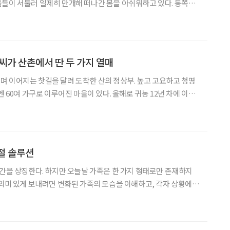
들이 서둘러 일제히 만개해 떠나간 봄을 아쉬워하고 있다. 동쪽으
은 농촌 마을을 가로질러 물뱀처럼 휘감아 도는 개울물이 돌돌 흘러
안개가 먼 산들 사이에 바닷물처럼 출렁이고, 우뚝 솟은 산봉
 씨가 산촌에서 딴 두 가지 열매
 이어지는 찻길을 달려 도착한 산의 정상부. 높고 고요하고 청명
엔 60여 가구로 이루어진 마을이 있다. 올해로 귀농 12년 차에 이른
유농장’ 대표)가 사는 산촌이다. 해발 700m에 있어 일쑤 ‘하늘 아래
 보자마자 그가 귀농지로 꾹 점찍은 이
절 솔루션
시간을 상징한다. 하지만 오늘날 가족은 한 가지 형태로만 존재하지
 의미 있게 보내려면 변화된 가족의 모습을 이해하고, 각자 상황에
원, 농림축산식품부
우리 사회에는 1인 가구, 조손가족, 다문화가족, 비친족 가구