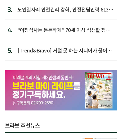
3.
노인일자리 안전관리 강화, 안전전담인력 613명
첫 배치
4.
“아침식사는 든든하게” 70세 이상 식생활 점수
가장 높아
5.
[Trend&Bravo] 거절 못 하는 시니어가 끊어야
할 행동 5
브라보 추천뉴스