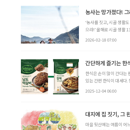
농사는 망가졌다! 
‘농사를 짓고, 시골 생활도
으랴!’ 올해로 시골 생활 13년 차에 이른 이애란(66, ‘이애란갤러리 쪽빛풍경’ 대표)이 애초 품
었던 생각이 그랬다. 이른
2026-02-18 07:00
았던 곳은 부산. 이모저모
간단하게 즐기는 한
한식은 손이 많이 간다는 
있는 간편 한식이 대세다. 
더미식의 ‘프리미엄 셰프 
2025-12-04 06:00
있는 일상식’이 됐다. 오랜
대지에 집 짓기, 그 
마을 뒷산에는 여름이 어느