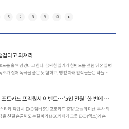
6
7
8
9
10
 즐겁다고 외쳐라
40도를 훌쩍 넘겼다고 한다. 끔찍한 열기가 한반도를 덮친 뒤 온열병
녹조가 짙어 독극물 풀은 듯 험하고, 땡볕 아래 밭작물들은 타들어
때 더위도 대단했다. 어는 도시에선가 새들이 날다가 기절해서 추락
볕 아래에서 몸을 쓰는 소방대원, 우체부, 택배기사, 농촌
▶
메가MGC커피, EXO 포토카드 프리퀀시 이벤트…'5인 전원' 한 번에 받는다
 스티커 적립 시 EXO 멤버 5인 포토카드 증정'오늘의 미션: 무사 퇴
길 메가MGC커피가 그룹 EXO(엑소)와 손잡
 6일부터 19일까지 EXO와 함께하