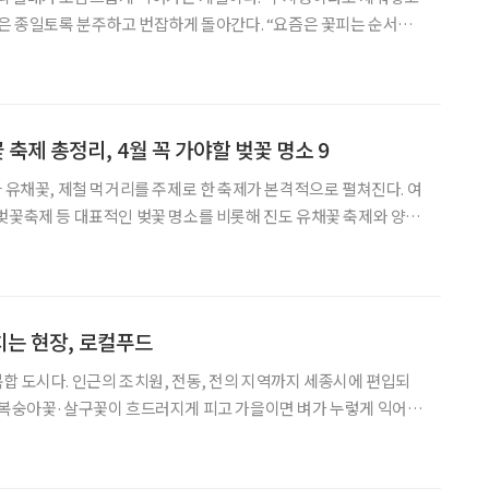
토록 분주하고 번잡하게 돌아간다. “요즘은 꽃피는 순서도
 산수유 피고 다음에 개나리·진달래가 흐드러지나 싶으면 벚꽃이 활
절을 잊었나 벼.” 한철에 모두 피어올라 꽃대궐을
 축제 총정리, 4월 꼭 가야할 벚꽃 명소 9
과 유채꽃, 제철 먹거리를 주제로 한 축제가 본격적으로 펼쳐진다. 여
벚꽃축제 등 대표적인 벚꽃 명소를 비롯해 진도 유채꽃 축제와 양평
제까지 다양한 테마의 행사가 이어진다. 꽃놀이와 함께 지역 특산물
동시에 열리면서 선택의 폭도 한층 넓어지는 시기
는 현장, 로컬푸드
합 도시다. 인근의 조치원, 전동, 전의 지역까지 세종시에 편입되
면 복숭아꽃·살구꽃이 흐드러지게 피고 가을이면 벼가 누렇게 익어가
 지역의 특성을 십분 살린 장터가 바로 로컬푸드 아니던가. 싱싱한
이 때는 미처 몰랐지만 조치원에 살면서부터 로컬푸