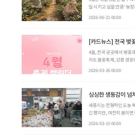
일 시키고 싶을 만큼’ 농장은 종일
읍써(없어). 예전엔 봄철
2026-06-21 06:00
짝 올라왔는데, 꽃들이 계
[카드뉴스] 전국 벚꽃
4월, 전국 곳곳에서 벚꽃
의도 봄꽃축제, 강릉 경포
·부여 지역의 봄 미식 축
2026-03-26 06:00
을 즐길 수 있는 축제가 
싱싱한 생동감이 넘치
세종시는 전형적인 도농 복
긴 했지만, 여전히 봄이
는 농촌지역이다. 도농 복합
2026-03-15 06:00
식품 든든한 판로 서울살