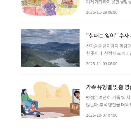
미처 개화하지 못한 꽃망울
로 한 마장가량 떨어진 작
2025-11-29 06:00
가는 게 보인다. 희뿌연 
"실패는 잊어" 수자
산기슭을 굽이굽이 휘감으며
한 곳이다. 산정 바로 아래
김수자(67, ‘자연 닮은 치
2025-11-09 06:00
첫 동네’라 불리는 이곳을
가족 유형별 맞춤 명
명절은 여전히 ‘가족’의 
않는다. 추석 명절을 더욱
맞는 방법을 찾는 것이 필요하다. 보건사회연구원과 한국여성정책연구
2025-10-07 07:00
등의 최근 조사에 따르면 