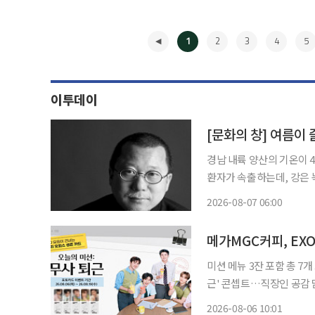
1
2
3
4
5
이투데이
[문화의 창] 여름이
경남 내륙 양산의 기온이 
환자가 속출하는데, 강은 
간다. 돌아보면 작년 이맘
2026-08-07 06:00
했다는 뉴스가 나왔다. 땡
◀
미션 메뉴 3잔 포함 총 7개
근' 콘셉트…직장인 공감 담은 친필 손글씨도 눈
고 포토카드 프리퀀시 이벤트를 진행한다. 메가MGC커피는
2026-08-06 10:01