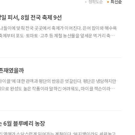
정확도순
최신순
일 피서, 8월 전국 축제 9선
나들이에 맞춰 전국 곳곳에서 축제가 이어진다. 은어 잡이와 해수욕
 축제부터 포도·토마토·고추 등 제철 농산물을 앞세운 먹거리 축제
께 살펴보는 것이 좋다. 바다와 강에서 여름
 존재였을까
마이클’에 대한 관객과 평단의 반응은 엇갈린다. 평단은 냉담하지만
적으로 완성도 높은 작품이라 말하긴 어려워도, 마이클 잭슨이라는
에 충분했다는 뜻이다. 누구나 마이클 잭슨과의 추억
 13일 개봉한 영화 ‘마이클’은 개봉 전부터 세간의 관심
 6월 블루베리 농장
리 열매가 소담스럽게 익어가는 계절이다. ‘부지깽이라도 세워놓고