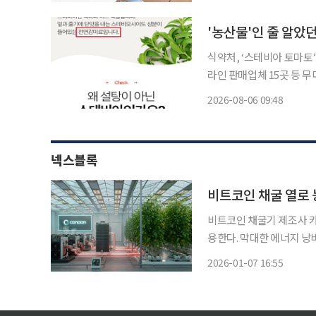
는 '오늘의 미션: 무사 
'농산물'인 줄 알
식약처, ‘스테비아 토마토
라인 판매업체 15곳 등 
'스테비아 농법' 등을 내
2026-08-06 09:48
전처 점검에서 무더기로 적
넥스블록
비트코인 채굴 열로 
비트코인 채굴기 제조사 카
용한다. 막대한 에너지 낭
례로써 업계의 주목 받는 중이다. 카난은 6일(현지시간) 캐나다 매니토
2026-01-07 16:55
인베스트먼트(Bitforest 