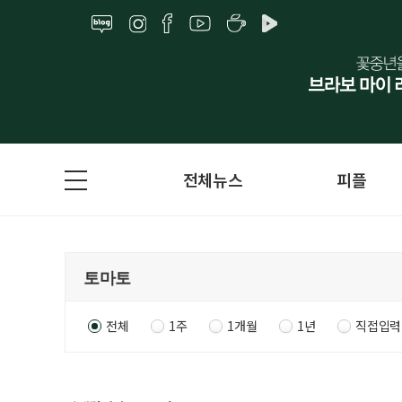
전체뉴스
피플
전체
1주
1개월
1년
직접입력