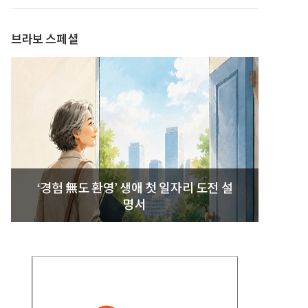
발간
브라보 스페셜
‘경험 無도 환영’ 생애 첫 일자리 도전 설
명서