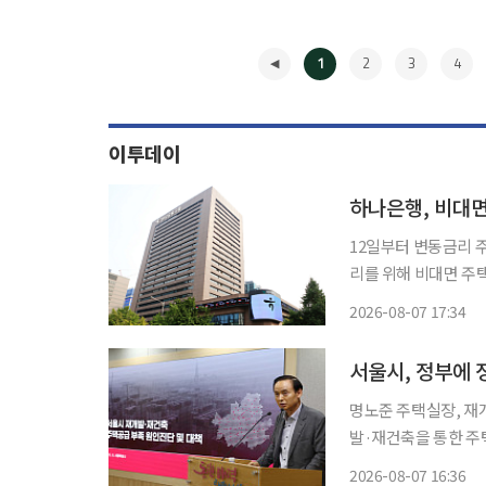
1
2
3
4
이투데이
하나은행, 비대
12일부터 변동금리 주담대도 대
리를 위해 비대면 주
5000만원으로 낮추는 등 대출 관리 
2026-08-07 17:34
◀
명노준 주택실장, 재개발
발·재건축을 통한 주
우려와 정부와의 정책
2026-08-07 16:36