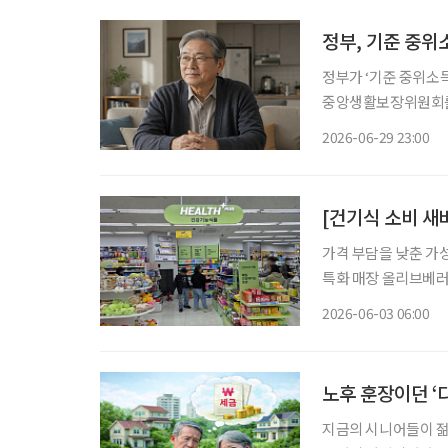
정부, 기준 중위
정부가 ‘기준 중위소득’을 새롭
중앙생활보장위원회를 
정부는 추가 논의를 거
2026-06-29 23:00
중위소득은 ‘국민기초
[건기식 소비 새바
가격 부담을 낮춘 가
특화 매장 올리브베러
형 약국, 간편한 검
2026-06-03 06:00
이 약국 안팎으로 넓
노후 훈장이던 ‘
지금의 시니어들이 젊