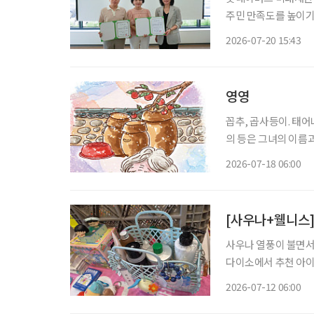
주민 만족도를 높이기
씨를 자문위원으로 위촉했다. '공빠' 문성택 씨는 한의사이며, 유영
2026-07-20 15:43
로 문 씨와 함께 공빠
영영
꼽추, 곱사등이. 태어나 처음으로 
의 등은 그녀의 이름
사등을 모르는 이는 없
2026-07-18 06:00
[사우나+웰니스]
사우나 열풍이 불면서
다이소에서 추천 아이
와 목욕시간을 셀프케어의 시간으로
2026-07-12 06:00
전후의 감각을 세밀하