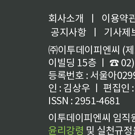
회사소개
ㅣ
이용약
공지사항
ㅣ
기사제
㈜이투데이피엔씨 (제호
이빌딩 15층 ㅣ ☎ 02)
등록번호 : 서울아02992
인 : 김상우 ㅣ 편집인
ISSN : 2951-4681
이투데이피엔씨 임직원
윤리강령
및 실천규정을