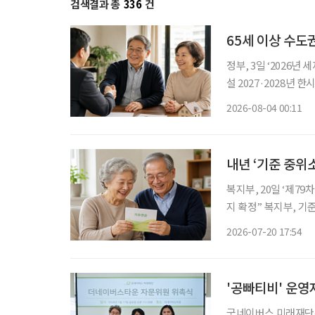
검색결과 총
336
건
65세 이상 수도
정부, 3일 ‘2026년 세제개편안’ 발표 ‘고령 1주택
설 2027·2028년 한시 시행,
령자가 지방으로 이주
2026-08-04 00:11
기거주·고령·지방주택
내년 ‘기준 중위
복지부, 20일 ‘제7
지 확정” 복지부, 기준 
새롭게 적용할 ‘기준 
2026-07-20 17:54
초연금 선정 기준에 
'공빠티비' 운
굿네이버스 미래재단은