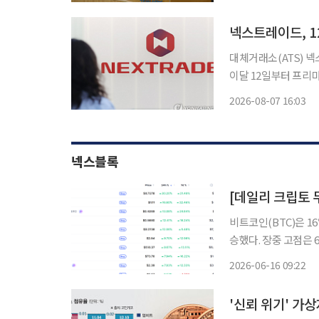
2031년까지 31만 
넥스트레이드, 1
대체거래소(ATS) 
이달 12일부터 프리마켓 
드는 최근 프리마켓에
2026-08-07 16:03
넥스블록
비트코인(BTC)은 16
승했다. 장중 고점은 
등 흐름을 보인 가운데
2026-06-16 09:22
폭을 나
'신뢰 위기' 가