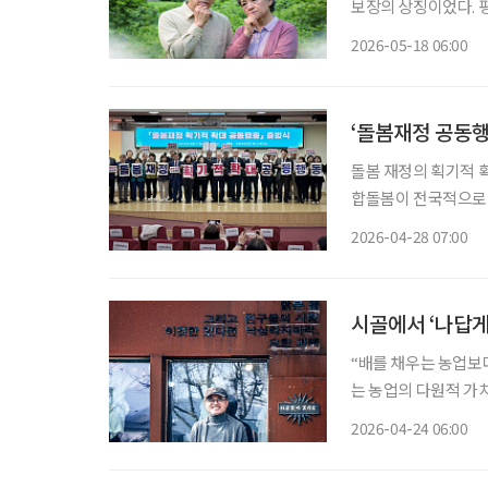
보장의 상징이었다. 
재테크 수단을 넘어, 
2026-05-18 06:00
든든했던 훈장이 감당
‘돌봄재정 공동행
돌봄 재정의 획기적 
합돌봄이 전국적으로 
제의식에서다. ‘돌봄재정 획기적 확대 공동행동’은 27일 오전 국회의원회관 제2소회의실에
2026-04-28 07:00
시골에서 ‘나답게
“배를 채우는 농업보
는 농업의 다원적 가치를 추구하는 
치는 채상헌 교수의 말
2026-04-24 06:00
제에 해박한 ‘고수’다