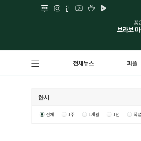
전체뉴스
피플
전체
1주
1개월
1년
직