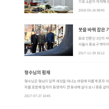
기로 소문이 자자해 
졌다가 환생한 심청이
2018-05-16 08:45
망 그리던 아버지를 
붓을 바꿔 잡은 
원로 언론인 3인의 서
서울시 종로구 백악미술관에서 개최된다. 전시
사장, 윤국병 전 한국
2017-11-29 16:12
일보에서 함께 기자 
형수님의 횡재
형수님은 형님이 일찍 세상을 떠나는 바람에 외롭게 혼자 사신
자를 포함해 필자의 동생까지 한 동네에 살다 보니 종종 같이
줘 고맙다고 한다. 그날은 공식적으로, 또 합법적으로 같이 
2017-07-27 10:45