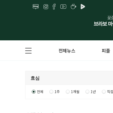
전체뉴스
피플
전체
1주
1개월
1년
직