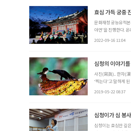
효심 가득 궁중 잔
문화재청 궁능유적본부
야연’을 진행한다. 온라인 선
경궁 야연은 ‘효심’을
2022-09-16 11:04
모를 위해 기획된 프
심청의 이야기를
사진(寫眞)... 한자(
‘찍는다’고 말하게 
표현하고자 하는 이야기가 담겨야 한다. 예순한 살
2019-05-22 08:37
심청이가 심 봉사
심청이는 효심만 깊은