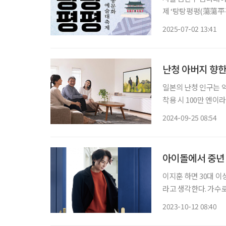
제 ‘탕탕평평(蕩蕩平
하고, 서울시가 지원하는 지
2025-07-02 13:41
시 30분부터 약 90
난청 아버지 향한
일본의 난청 인구는 약
착용 시 100만 엔이
취급 받는 것에 대한 
2024-09-25 08:54
한 제품이다.
아이돌에서 중년 
이지훈 하면 30대 이
라고 생각한다. 가수로 데
시간이 지났지만, 그
2023-10-12 08:40