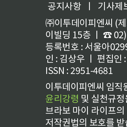
공지사항
ㅣ
기사제
㈜이투데이피엔씨 (제호
이빌딩 15층 ㅣ ☎ 02)
등록번호 : 서울아02992
인 : 김상우 ㅣ 편집인
ISSN : 2951-4681
이투데이피엔씨 임직원
윤리강령
및 실천규정을
브라보 마이 라이프의
저작권법의 보호를 받