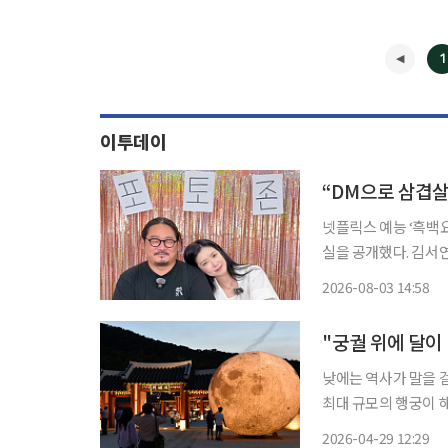
1
이투데이
넷플릭스 예능 ‘흑백
실을 공개했다. 김서연과 김도윤은 지난달 30일 스튜디오슬램 공식 유튜브 채널에 공개된 웹
예능 ‘사얼빡’ 1화에
2026-08-03 14:58
다. 김서연은 방송
낮에는 역사가 말을 
최대 규모의 행궁이 해
한 달 조형물이 고즈넉
2026-04-29 12:29