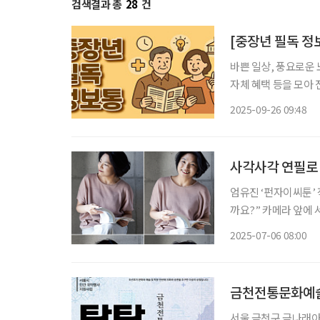
검색결과 총
28
건
[중장년 필독 정
바쁜 일상, 풍요로운 
자체 혜택 등을 모아 전달 드립니다. 불꽃·걷기·역사…주
가 짙어지는 이번 주
2025-09-26 09:48
의도에서는 화려한 불
사각사각 연필로 
엄유진 ‘펀자이씨툰’ 
까요?” 카메라 앞에 서는 게 익숙치 않아 부끄럼에 쓰러질지 모른다던 엄유진 작가. 그런 그가
인터뷰를 마칠 무렵엔
2025-07-06 08:00
좋은 면을 찾아내는 
금천전통문화예술
서울 금천구 금나래아