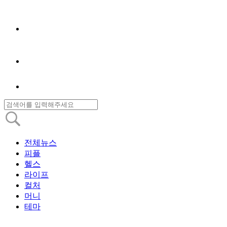
전체뉴스
피플
헬스
라이프
컬처
머니
테마