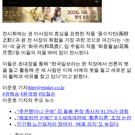
전시회에는 권 이사장의 효심을 표현한 작품 ‘풍수지탄(風樹
之歎)’과 윤 전 사장의 화합을 가장 귀한 것으로 여긴다는 <논
어>의 글귀 ‘화위귀(和爲貴)’, 임 주필의 작품 ‘화풍월설(花風
月雪)’등 이들의 작품 90여 점이 전시된다.
이들은 초대장을 통해 “한국일보라는 한 직장에서 언론의 붓
을 들고 활동해 온 세 사람은 이제 서예의 붓을 들고 새로운 삶
의 활력과 여유를 찾고 있다”라고 밝혔다.
이준호 기자
jhlee@etoday.co.kr
#권혁승
#윤국병
#임철순
이준호 기자의 주요 뉴스
⌞
“추천했더니 구매” 日 돌봄 현장 종사자 91.5%가 경험
⌞
“해로하면 손해?” 8·3 세제개편에 ‘황혼이혼’ 조장 논란
⌞
민간형 노인일자리 참여자, ‘배움 의지’도 높았다