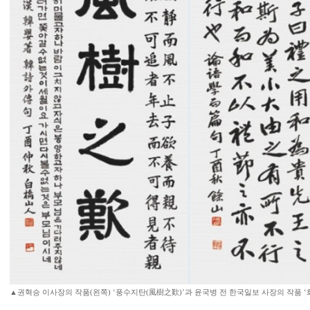
▲권혁승 이사장의 작품(왼쪽) ‘풍수지탄(風樹之歎)’과 윤국병 전 한국일보 사장의 작품 ‘화