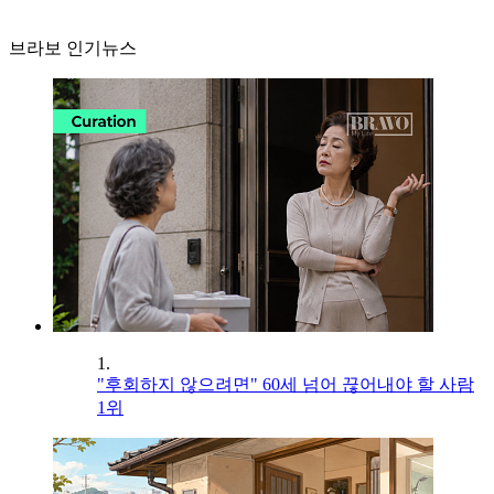
브라보 인기뉴스
1.
"후회하지 않으려면" 60세 넘어 끊어내야 할 사람
1위