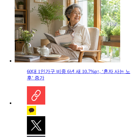
60대 1인가구 비중 6년 새 10.7%p↑, ‘혼자 사는 노
후’ 증가