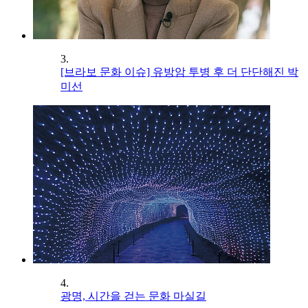
3.
[브라보 문화 이슈] 유방암 투병 후 더 단단해진 박
미선
4.
광명, 시간을 걷는 문화 마실길