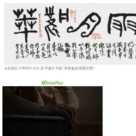
▲임철순 이투데이 이사 겸 주필의 작품 ‘화풍월설(花風月雪)’.