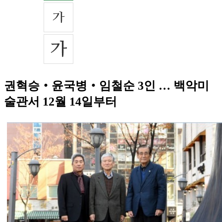
권혁승‧윤국병‧임철순 3인 … 백악미
술관서 12월 14일부터