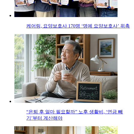
케어링, 요양보호사 170명 ‘명예 요양보호사’ 위촉
“은퇴 후 얼마 필요할까” 노후 생활비, ‘연금 빼
기’부터 계산해야