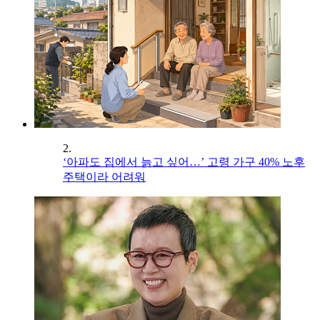
2.
‘아파도 집에서 늙고 싶어…’ 고령 가구 40% 노후
주택이라 어려워