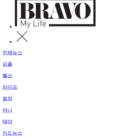
전체뉴스
피플
헬스
라이프
컬처
머니
테마
카드뉴스