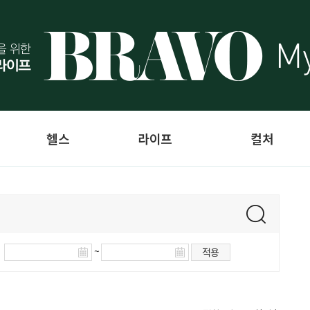
헬스
라이프
컬처
~
적용