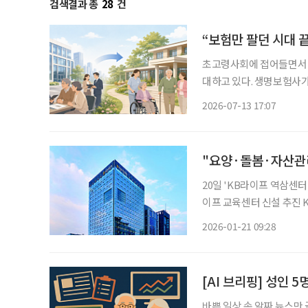
검색결과 총
28
건
“보험만 팔던 시대 
초고령사회에 접어들면서 
대하고 있다. 생명보험사가
내면서 요양 시장이 새로운 성장 동력으
2026-07-13 17:07
명보험회사의 요양사업 진
20일 'KB라이프 역삼센
이프 교육센터 신설 추진 KB금융그룹이 시니어 서비스를 통합적으로 제공하는 공간을 신설
했다. 21일 KB금융에 따르면 'KB골든라이프 플래그십 센터'를 통해 고객의 노후 설계를 위해
2026-01-21 09:28
필요한 의사 결정을 돕고,
[AI 브리핑] 성인 
바쁜 일상 속 알짜 뉴스만