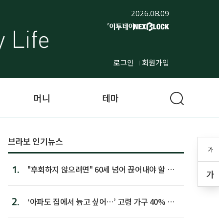
2026.08.09
로그인
회원가입
머니
테마
브라보 인기뉴스
가
1.
"후회하지 않으려면" 60세 넘어 끊어내야 할 사
가
람 1위
2.
‘아파도 집에서 늙고 싶어…’ 고령 가구 40% 노
후 주택이라 어...