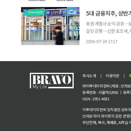
익이 줄어든 데다 규제 
를
5대 금융지주, 상반
증권 계열사 순익 급증⋯
갈린 은행⋯신한 호조세, 우리·농협 역성장 5대 금융지
익을 거뒀다. 증시 호황 
2026-07-24 17:17
상대적
회사소개
ㅣ
이용약관
ㅣ
㈜이투데이피엔씨 (제호 : 브라보 마
등록번호 : 서울아02992 ㅣ 등록일자
ISSN : 2951-4681
이투데이피엔씨 임직원은 모두의
브라보 마이 라이프의 모든 콘텐
무단전재, 복사, 재배포, AI학습