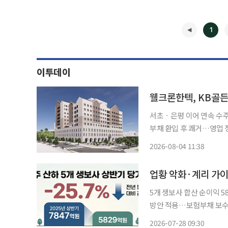
1
이투데이
서초ㆍ은평 이어 연속 수
부채 환입 후 쾌거…영업 정상화 궤도 환경플랜트 및 종합건설 
이프생명의 시니어 케어 전
2026-08-04 11:38
◀
업황 악화·계리 가이
5개 생보사 합산 순이익 5
방안 적용…보험부채 보수적 접근 금융당국의 계리가정 선진화 방안 
물리면서 금융지주 계열 
2026-07-28 09:30