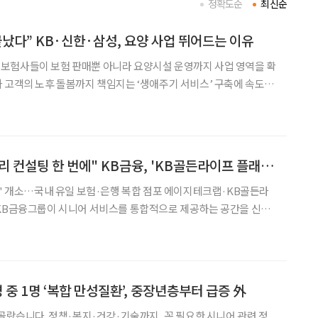
정확도순
최신순
끝났다” KB·신한·삼성, 요양 사업 뛰어드는 이유
보험사들이 보험 판매뿐 아니라 요양시설 운영까지 사업 영역을 확
 고객의 노후 돌봄까지 책임지는 ‘생애주기 서비스’ 구축에 속도를
로 떠오르는 모습이다. 13일 보험연구원이 발표한 ‘생
출 현황과 과제’에 따르면 현재 요양사업에 진출한 생명
"요양·돌봄·자산관리 컨설팅 한 번에" KB금융, 'KB골든라이프 플래그십 센터' 오픈
터' 개소…국내 유일 보험·은행 복합 점포 에이지테크랩·KB골든라
 생활의 편의를 높이는 기술과 전문성을 축적해
5명 중 1명 ‘복합 만성질환’, 중장년층부터 급증 外
 골랐습니다. 정책·복지·건강·기술까지, 꼭 필요한 시니어 관련 정