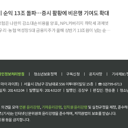
여파까지 더해지면서 일부를 제외한 대부분의 회사가 순이익 감소세
기 순익 13조 돌파⋯증시 활황에 비은행 기여도 확대
보험은 나란히 감소대손비용율 양호, NPL커버리지 하락세 과제엇
주가 올해 상반기 13조원이 넘는 순이
영향으로 증권 계열사가 실적을 끌어올렸다. 보험은 손해율 상승으로
으로 부진했다. 24일 금융권에 따르면 5대 금융지주(KB·신한·하나·우리·NH
개인정보처리방침
ㅣ
청소년보호정책
ㅣ
구독신청
ㅣ
공지사항
ㅣ
기사제보/
이 라이프) ㅣ 서울시 강남구 강남대로 556 이투데이빌딩 15층 ㅣ ☎ 02)799-6713
 : 2014.02.04 ㅣ 발행일자 : 2014.02.07 ㅣ 발행인 : 김상우 ㅣ 편집인 : 한승훈 ㅣ
 의견을 모아
언론 윤리강령
,
기자윤리강령
,
임직원 윤리강령
및 실천규정을 제정, 준수하
츠(기사)는 인터넷신문위원회 윤리강령을 준수하며, 저작권법의 보호를 받습니다.
 이용 등을 금지합니다.