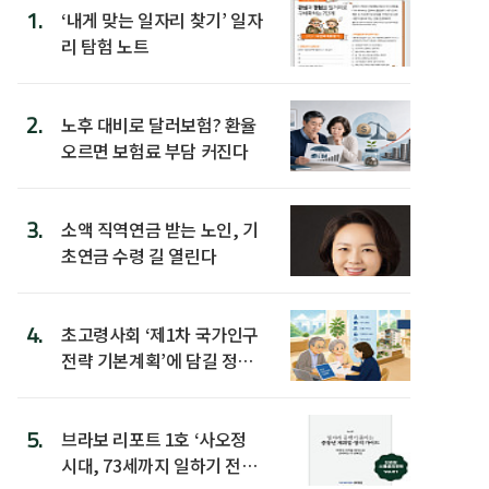
1.
‘내게 맞는 일자리 찾기’ 일자
리 탐험 노트
2.
노후 대비로 달러보험? 환율
오르면 보험료 부담 커진다
3.
소액 직역연금 받는 노인, 기
초연금 수령 길 열린다
4.
초고령사회 ‘제1차 국가인구
전략 기본계획’에 담길 정책
은
5.
브라보 리포트 1호 ‘사오정
시대, 73세까지 일하기 전략’