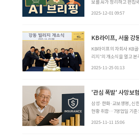
보를 AI가 정리하고 편집국 기자가 검수해
1000만 명 시대 지난달 
2025-12-01 09:57
해 국내 1인 가구는 804만
KB라이프, 서울 강
KB라이프의 자회사 KB
리지’의 개소식을 열고 본격 운영에 들
어는 위례, 서초, 은평, 광교에 
2025-11-25 01:13
과 근린공원이 인접한 입
'관심 폭발' 사망보
삼성·한화·교보생명, 신한
현황 취합…7영업일 기준 56
금 유동화 제도를 시행한 지 
2025-11-11 15:06
생명보험협회에 따르면 삼