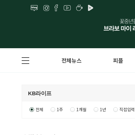
전체뉴스
피플
전체
1주
1개월
1년
직접입력