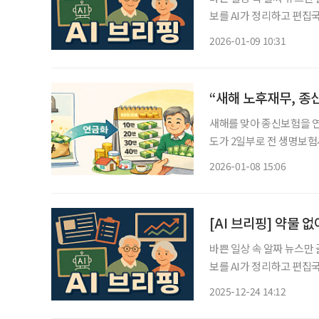
보를 AI가 정리하고 편집국 기자가 검수해 
중장년층부터 급증 질병관리
2026-01-09 10:31
을 동시에 앓고 있는 것으
“새해 노후재무, 종
새해를 맞아 종신보험을 
도가 2일부로 전 생명보
정 기간 나누어 받을 수 
2026-01-08 15:06
만 쓰였던 종신보험이 이제
[AI 브리핑] 약물 
바쁜 일상 속 알짜 뉴스만
보를 AI가 정리하고 편집국 기자가 검수해
능성 열렸다 한림대학교동
2025-12-24 14:12
인 물질인 아밀로이드 플라