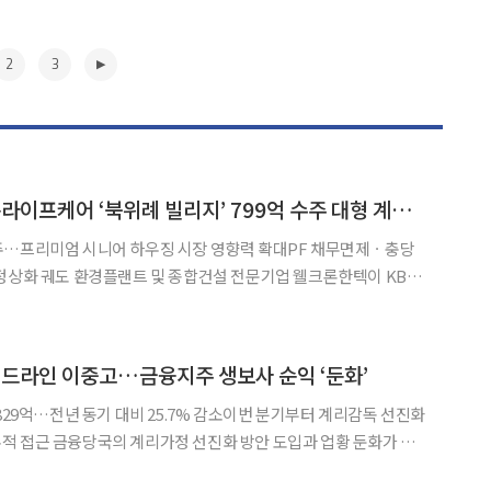
2
3
웰크론한텍, KB골든라이프케어 ‘북위례 빌리지’ 799억 수주 대형 계약 확보…“하반기 실적 개선에 최선”
주…프리미엄 시니어 하우징 시장 영향력 확대PF 채무면제ㆍ충당
전문기업 웰크론한텍이 KB라
문 자회사 KB골든라이프케어와 총 799억원 규모의 ‘KB골든라이
프케어 북위례 빌리지’ 신축 공사 계약을 체결했다고 4일 밝혔다. 이번 프로젝트는 서울 및
▶
드라인 이중고…금융지주 생보사 순익 ‘둔화’
829억…전년 동기 대비 25.7% 감소이번 분기부터 계리감독 선진화
도입과 업황 둔화가 맞
주요 생명보험사들의 올해 상반기 실적이 둔화됐다. 본업인 보험손