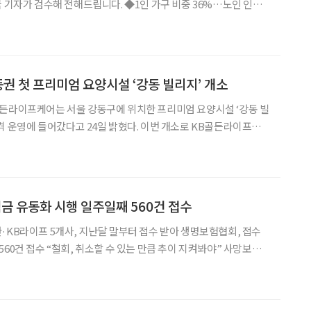
 전해드립니다. ◆1인 가구 비중 36%…노인 인구
30일 보건복지부가 발간한 2024년 사회보장 통계집에 따르면, 지난
5000가구로 전체의 36.1%를 차지하
동권 첫 프리미엄 요양시설 ‘강동 빌리지’ 개소
골든라이프케어는 서울 강동구에 위치한 프리미엄 요양시설 ‘강동 빌
어갔다고 24일 밝혔다. 이번 개소로 KB골든라이프케
이어 다섯 번째 요양시설을 확보하게 됐다. 강동 빌리지는 한강
지적 장점을 바탕으로, 어르신들이 도심 속에서도
험금 유동화 시행 일주일째 560건 접수
·KB라이프 5개사, 지난달 말부터 접수 받아 생명보험협회, 접수
0건 접수 “철회, 취소할 수 있는 만큼 추이 지켜봐야” 사망보험
일주일 동안 접수 건수가 500건을 넘어선 것으로 나타났다. 11일
성·한화·교보생명, 신한·KB라이프의