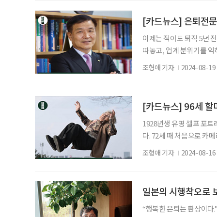
분야에서도 명의로서 수많
우즈베키스탄 등 세계 각지
[카드뉴스] 은퇴전문
이제는 적어도 퇴직 5년 
따놓고, 업계 분위기를 익
김동환, 서울사이버대학교 
조형애 기자
2024-08-19
디터 조형애 취재 이준호 
[카드뉴스] 96세 
1928년생 유명 셀프 포트
다. 72세 때 처음으로 카메
유쾌하지 않나요? • 아들이
조형애 기자
2024-08-16
상’을 받은 뒤 그 후 셀카의
년여 만에 첫 개인전 개최(8
활동 중! “나이는 정말로 
일본의 시행착오로 
“행복한 은퇴는 환상이다.