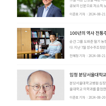
공보의 신분으로 저소득 
임’이라는 다소 긴 이름의
이준호 기자
2024-08-21
인물이 되었다. 다양한 공
이다. 20년 넘은 지금에야
을까. “진짜 병 같아요.(
100년의 역사 전통
순간 그를 도와준 딸기 농
다. 지난 7월 성수주조장
답례품을 납품 할 수 있다
전혜정 기자
2024-08-21
품으로 인정받은 것 같아 감
이 곳을 인수길 잘했다고 
을 열다 진양우 대표는 
임청 분당서울대학교
분당서울대학교병원 심장혈관
울대학교 의학과를 졸업한 
계에서 잘 알려진 인물이다
이준호 기자
2024-08-20
외순환사 자격 인정 등 