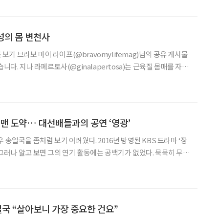
매거진 2023년 4월호 인터뷰 중) 에디터 조형애 취재 이연지 디자
성의 몸 변천사
물 보기 브라보 마이 라이프(@bravomylifemag)님의 공유 게시물
습니다. 지나 라페르토사(@ginalapertosa)는 근육질 몸매를 자랑
그렇지 않았습니다. 영상으로 그녀의 변천사를 확인해 보세요. • 그
작한 운동이 지금은 삶과 같다고 • 하고 있는 운동은 크로스핏. 크로스
 등 여러 종류의 운동을 빠른 시간 내 고강도로 행하는 스포츠 • 최
ssfit Gam
퍼맨 도약… 대선배들과의 공연 ‘영광’
 송일국을 좀처럼 보기 어려웠다. 2016년 방영된 KBS 드라마 ‘장
그러나 알고 보면 그의 연기 활동에는 공백기가 없었다. 묵묵히 무대
를 다져갔다. 2011년 연극 ‘나는 너다’를 통해 무대에 진출한 그
, 뮤지컬 ‘브로드웨이 42번가’, ‘맘마미아’에 출연했다. 올해는 연극
, 오는 10월에는 뮤지컬 ‘애니’로 관객과 만날 예정이다. 스스로
고 말하지만, 무대 위 배우
일국 “살아보니 가장 중요한 건요”