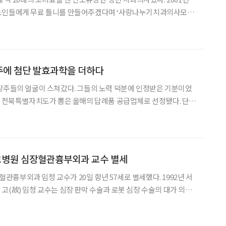
노인들에게 무료 틀니를 만들어주겠다며 ‘사랑나누기치과의사모
 단체도 이끌고 있었다. 이후 그는 치과의사들 사이에서 잘 알려진
익적 활동 중심에는 임지준이라는 이름 세 글자가 늘 등장했기 때문
 속내를 다시 물었다. 왜 그렇게 남을 돕는 일에 집중을 넘어 집착했
웃음) 장애인 치과 진료 사업에 몰입했을 땐 가족 중에 장애
주에 첨단 발효과학을 더하다
장주들의 얼굴이 스쳐갔다. 그들의 노력 덕분에 인정받은 기분이었
은 전북특별자치도가 뽑은 올해의 답례품 공급업체로 선정됐다. 단지
는 것이 문제가 아니었다. 재료와 품질 모두 우리 도를 대표할만한 제
회가 남달랐다. 진양우 대표는 1925년 설립돼 100년 역사를 가진
다시 한 번 스스로를 칭찬했다. 성수주조장을 인수하며 제2의 인생
전북대학교 전자재료공학과를 졸업하고 일본 도요타공과대학
병원 심장혈관흉부외과 교수 별세
흉부외과 임청 교수가 20일 향년 57세로 별세했다. 1992년 서
고(故) 임청 교수는 심장 판막 수술과 로봇 심장 수술의 대가 의학
. 올해 대한심장혈관흉부외과학회 이사장에 취임한 바 있으며, 체
다양한 의료계 현안에 적극적으로 참여해왔다. 고인은 소아심장수술