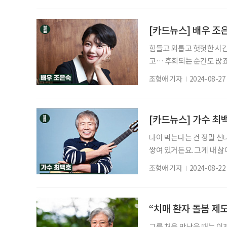
향상과 권익신장을 위해 
오는 10월부터 4년간이다.
[카드뉴스] 배우 조
힘들고 외롭고 헛헛한 시간
고… 후회되는 순간도 많죠
돌아오지 않아요. 중년 여러
조형애 기자
2024-08-27
인터뷰 중) 에디터 조형애
[카드뉴스] 가수 최
나이 먹는다는 건 정말 신
쌓여 있거든요. 그게 내 삶
어요. 80대에는 또 어떤 멋
조형애 기자
2024-08-22
1월호 인터뷰 중) 에디터
“치매 환자 돌봄 제
그를 처음 만났을 때는 이제