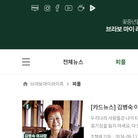
전체뉴스
피플
브라보마이라이프
피플
[카드뉴스] 김병숙 
우리나라 사람들은 나이 타
호기심을 잃지 마세요. 다
으로 150세 시대를 계획해
조형애 기자
2024-09-11