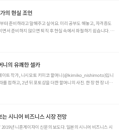
은 어린이들에게 새로운 삶을 선물해왔으며, 오랜 기간 캄보디아,
의 선천성 심장병 어린이를 위한 한국 초청 무료 수술, 해외 원정
가의 현실 조언
전부터 준비하라고 말해주고 싶어요. 미리 공부도 해놓고, 자격증도
히면서 준비하지 않으면 퇴직 후 현실 속에서 좌절하기 쉽습니다. -
부동산학과 학과장 (시니어 매거진 2021년 12월호 인터뷰 중) 에
디자인 유영현
할머니의 유쾌한 셀카
레이트 작가, 니시모토 키미코 할머니(@kimiko_nishimoto)입니
라를 접하고, 2년 뒤 포토샵을 더한 할머니의 사진. 한 장 한 장 너무
 운영하는 학원에서 사진 수업 들은 것이 계기 • 학원 숙제로 ‘자화
 매력에 빠짐 • 일약 스타로 만든 것은 ‘자학 시리즈’ • 사진 시작 10
2세) • 88세에는 첫 사진집 출간. 96세가 된 올해에도 꾸준히 작품
관계없
보는 시니어 비즈니스 시장 전망
” 2019년 니혼게이자이 신문의 보도다. 일본의 시니어 비즈니스 시