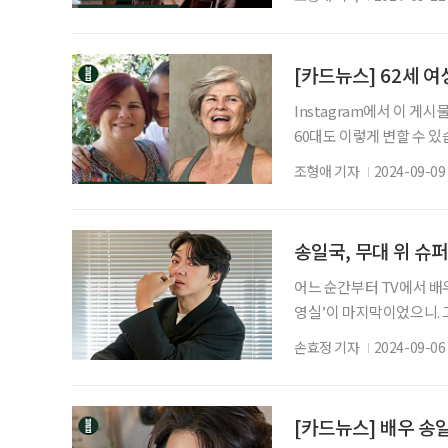
업상담협회 이사장 (시니어 
인 유영현
[카드뉴스] 62세 여
Instagram에서 이 게시
60대도 이렇게 변할 수 있
하는데요. 얼마 전까지는 
조형애 기자
2024-09-09
녀 나이 62세. 재미로 시
핏은 역도와 아령, 맨손체조
근 크로스핏 대회(2024 Cro
송일국, 무대 위 슈
어느 순간부터 TV에서 배우
영실’이 마지막이었으니. 
위에 오르며 공연계에서 입지
손효정 기자
2024-09-06
는 이후 연극 ‘대학살의 신’
‘맥베스’로 무대에 올랐으며
중고신인, 끼 없는 배우라
[카드뉴스] 배우 송