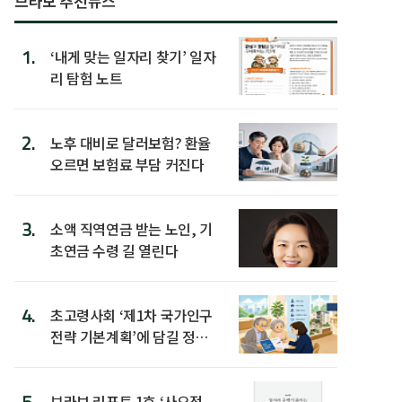
브라보 추천뉴스
1.
‘내게 맞는 일자리 찾기’ 일자
리 탐험 노트
2.
노후 대비로 달러보험? 환율
오르면 보험료 부담 커진다
3.
소액 직역연금 받는 노인, 기
초연금 수령 길 열린다
4.
초고령사회 ‘제1차 국가인구
전략 기본계획’에 담길 정책
은
5.
브라보 리포트 1호 ‘사오정