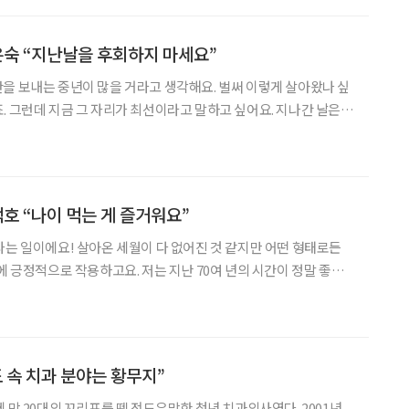
노력하며, 안정적으로 조직을 이끌었다는 평가를 받았었다. 임기는
 이중근 회장은 당선 소감으로 “1000만 노
은숙 “지난날을 후회하지 마세요”
을 보내는 중년이 많을 거라고 생각해요. 벌써 이렇게 살아왔나 싶
. 그런데 지금 그 자리가 최선이라고 말하고 싶어요. 지나간 날은
분, 늘 응원합니다! - 조은숙, 배우 (시니어 매거진 2023년 9월호
 취재 손효정 디자인 이은숙
백호 “나이 먹는 게 즐거워요”
나는 일이에요! 살아온 세월이 다 없어진 것 같지만 어떤 형태로든
에 긍정적으로 작용하고요. 저는 지난 70여 년의 시간이 정말 좋았
진 노래를 부를지 기대돼요. - 최백호, 가수 (시니어 매거진 2022년
 조형애 취재 손효정 디자인 유영현
도 속 치과 분야는 황무지”
 막 20대의 꼬리표를 뗀 전도유망한 청년 치과의사였다. 2001년