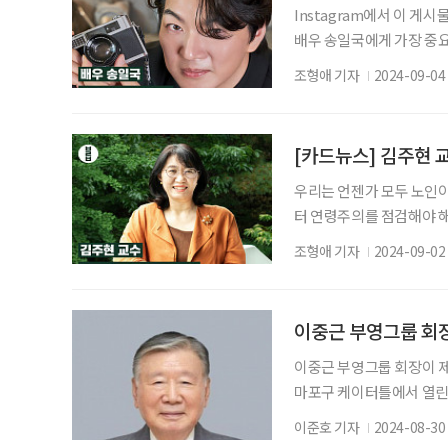
Instagram에서 이 게시
배우 송일국에게 가장 중요한
분의 사람이 마찬가지 일 
조형애 기자
2024-09-04
있다고 생각하거든요. 위만
얼마나 행복한 사람인지 깨
최우선인 것 같습니다. 여
[카드뉴스] 김주현 
우리는 언젠가 모두 노인이
터 연령주의를 점검해야 해요
월호 인터뷰 중) 에디터 
조형애 기자
2024-09-02
이중근 부영그룹 회장
이중근 부영그룹 회장이 제
마포구 케이터틀에서 열린 
운 회장으로 선출됐다. 2위와
이준호 기자
2024-08-30
년 제17대 회장직을 맡았