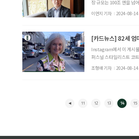
장 규모는 100조 엔을 넘
간’이었다 평하며 이제야 
이연지 기자
2024-08-14
대학 연구원, 언론사 특파
일본이 사는 법’을 집필하
대표를 만나 우리나라 시니
[카드뉴스] 82세 엄
Instagram에서 이 게시
퍼스널 스타일리스트 코트니
중 하나는 어머니의 감속 
조형애 기자
2024-08-14
굴에 쐬지 않는다. 2. 몸을
5. 너무 스스로를 힘들게 
mondayprojectco 디
11
12
13
14
15