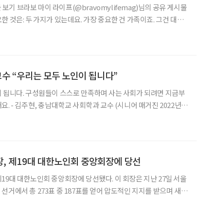
물 보기 브라보 마이 라이프(@bravomylifemag)님의 공유 게시물
 것은: 두 가지가 있는데요. 가장 중요한 건 가족이죠. 그건 대부
겁니다. 또 하나는 마음이라고 생각합니다. 저는 늘 천국은 마음 안에
 바라보고 살면 한도 끝도 없는 것 같아요. 조금만 내려다보면 내가
달을 수 있는 것 같습니다. BRAVO 독자 여러분, 무엇보다 건강이
러분 모두 건강하시고요. 늘 행
교수 “우리는 모두 노인이 됩니다”
 됩니다. 구성원들이 스스로 만족하며 사는 사회가 되려면 지금부
. - 김주현, 충남대학교 사회학과 교수 (시니어 매거진 2022년 7
조형애 취재 이연지 디자인 유영현
, 제19대 대한노인회 중앙회장에 당선
19대 대한노인회 중앙회장에 당선됐다. 이 회장은 지난 27일 서울
선거에서 총 273표 중 187표를 얻어 압도적인 지지를 받으며 새로
는 121표 차가 나는 큰 승리였다. 이로써 이 회장은 2017~2020
던 이후 다시 한번 대한노인회를 이끌게 되었다. 당시에도 노인복지