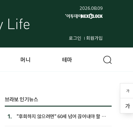
2026.08.09
로그인
회원가입
머니
테마
가
브라보 인기뉴스
가
1.
"후회하지 않으려면" 60세 넘어 끊어내야 할 사
람 1위