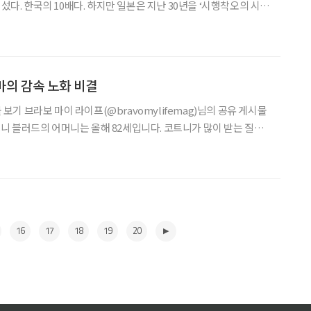
어섰다. 한국의 10배다. 하지만 일본은 지난 30년을 ‘시행착오의 시
시장이 ‘본격화’되었다 말한다. 1988년 일본 어학연수를 시작으로
원, 국제부장을 거쳐 ‘초고령사회 일본에서 길을 찾다’, ‘초고령사회
며 30년 넘게 일본의 고령자 시장을 분석해온 김웅철 지방자치TV
어 비즈니스 시장이 나아가야 할 방향에 대
마의 감속 노화 비결
물 보기 브라보 마이 라이프(@bravomylifemag)님의 공유 게시물
 블러드의 어머니는 올해 82세입니다. 코트니가 많이 받는 질문
노화 비결이라고 하는데요. 다섯 가지로 정리했습니다. 1. 햇빛을 얼
 움직인다. 3. 호기심을 가지고 계속 배운다. 4. 새로운 것을 시도한다.
하지 않는다. 그리고 무엇보다 중요한 건 꾸준함! 에디터 조형애 출처
자인 유영현
16
17
18
19
20