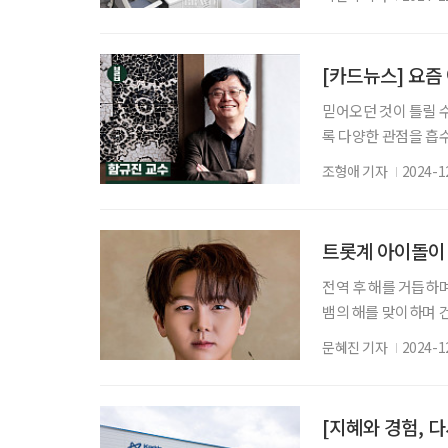
프트웨어 테스터 양성
어 테스터라는 직무를
서부중장년내일센터는 
[카드뉴스] 요즘
직업에
믿어오던 것이 틀릴 수
록 다양한 관점을 흡
방향을 공고히 할 계
조형애 기자
2024-1
매거진 2024년 11
트롯계 아이돌이 
전역 후 해를 거듭하며
뱀의 해를 맞이하며 
굉장히 잘 어울렸어요.
문혜진 기자
2024-1
보는 처음이에요. 방
해 색다른 모습을 연
기가 궁금해요. TV조
[지혜와 경험, 