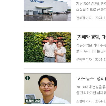
지난 2023년 2월,
소실될 정도로 큰 화재
력 수급 문제까지 떠
전혜정 기자
2024-1
중장년내일센터의 도움
는 횡성의 우천제2농
근무 중인 기업으로 
[지혜와 경험, 
섬유산업은 가내 수공
했다. 우리나라는 경
‘섬유 도시’다. 대구
문혜진 기자
2024-1
되는 침구 제품 대부
는 기업 중 한 곳이
황이었다. 그러던 
[카드뉴스] 정희
도움이
70~80대에 건강을 
을 관리하기란 쉽지 않
다. 유병장수 시대인 
조형애 기자
2024-1
년내과 교수 (시니어 