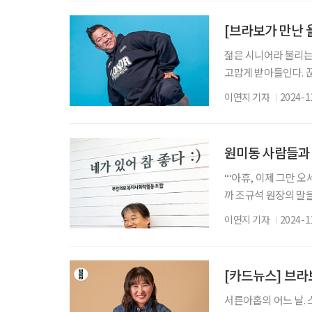
근. 욕심이 났다. 그
색하게 미션을 완수했
[브라보가 만난 
젊은 시니어라 불리는
고맙게 받아들인다. 
다. 젊은이를 능가하
이연지 기자
2024-1
(57) 씨는 춤 잘 추
을 보고 혼자 따라 추기
러기 콘테스트’에서는
원미동 사람들과 
“‘아휴, 이제 그만 
까 조규석 원장의 말
전화를 걸어 궁금한 걸
이연지 기자
2024-1
곳’이라는 부천시민
건강을 책임지고 있다
원에서 외과 교수로 
[카드뉴스] 브라
서른아홉의 어느 날.