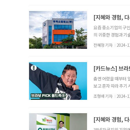
영현
요즘 중소기업의 구인
의 귀중한 경험과 기
며 청년 인구가 적은 지역
전혜정 기자
2024-1
더 심각하다. 부곡스
돌렸다. 부곡스텐레스㈜
써붙인 문구가 대번에
[카드뉴스] 브라
춤엔 어렸을 때부터 
보고 혼자 따라 추기 
공단에 입사하며 춤과 
조형애 기자
2024-1
면서 꾸준히 방송국의 
난입’, ‘56세 아저씨
누군가 내 영상을 보
38년간 굴지의 기업에