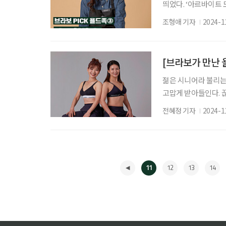
띄었다. ‘아르바이트 
만 덜컥 지원서를 냈다
조형애 기자
2024-1
이렇게 자수가 놓여있다
득한 뒤 매년 마스터 
잘 챙기고 싶어서다. 
[브라보가 만난 
젊은 시니어라 불리는
고맙게 받아들인다. 
다. 젊은이를 능가하
전혜정 기자
2024-1
위해서는 체력이 바탕이
크, 어깨 통증 등 
다. 살기 위해 시작한
11
12
13
14