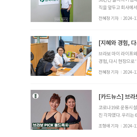
직을 앞두고 회사에서
준비는 미리미리 해야
전혜정 기자
2024-1
지만, 원하는 것을 
센터에서 진행한 개인
만 아니라 실질적인 
[지혜와 경험, 
브라보 마이 라이프와
경험, 다시 현장으로’
상자들을 지면을 통해
전혜정 기자
2024-1
어려워진 경영에 원치 
구보다 간절했다. 5
직을 진지하게 고민하
[카드뉴스] 브라
코로나19로 운동시설
진 각자였다. 우리는 
났다. ‘가능할까’라
조형애 기자
2024-1
까…! 20대부터 안 