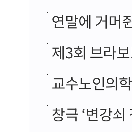
연말에 거머쥔
제3회 브라보
교수노인의학, 노인문
창극 ‘변강쇠