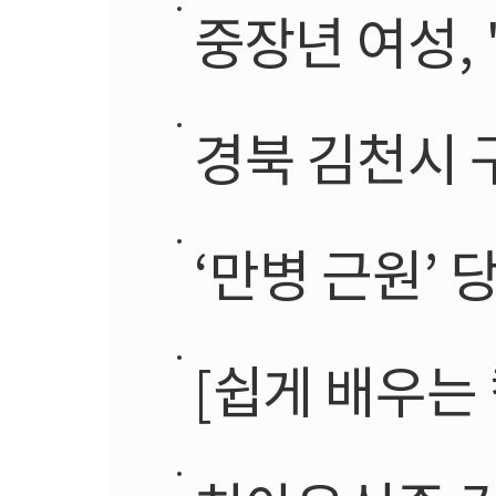
중장년 여성,
경북 김천시 
‘만병 근원’
[쉽게 배우는