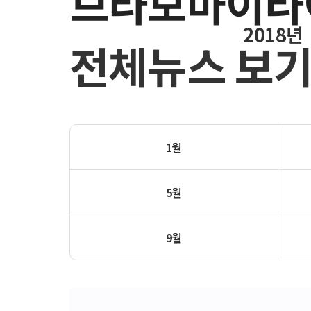
브라보마이라
2018년
전체뉴스 보
1월
5월
9월