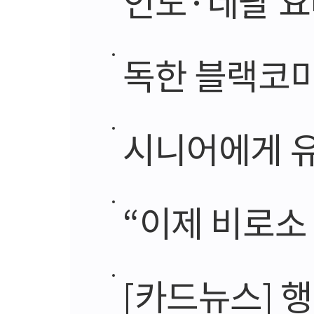
인도·네팔 요
독한 블랙코미
시니어에게 유
“이제 비로소 
[카드뉴스] 행복 1