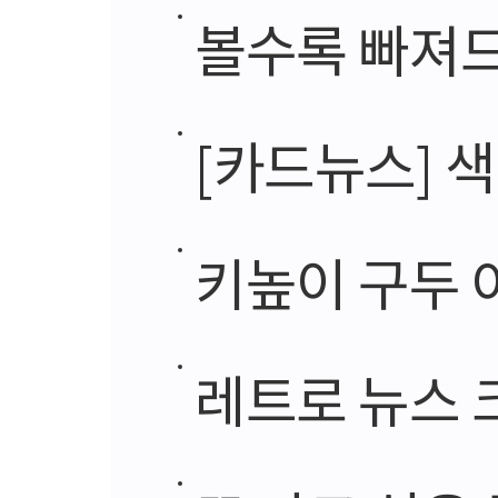
볼수록 빠져드
[카드뉴스] 
키높이 구두 
레트로 뉴스 