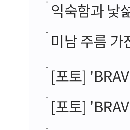
익숙함과 낯섦
미남 주름 가
[포토] 'BRAVO!
[포토] 'BRAVO!