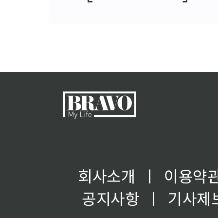
회사소개
ㅣ
이용약
공지사항
ㅣ
기사제