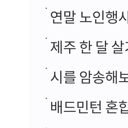
연말 노인행사
제주 한 달 살기
시를 암송해
배드민턴 혼합