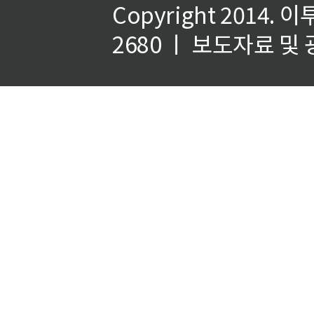
Copyright 2014.
이
2680 ㅣ 보도자료 및 광