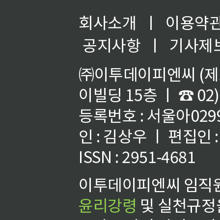
회사소개
ㅣ
이용약
공지사항
ㅣ
기사제
㈜이투데이피엔씨 (제호
이빌딩 15층 ㅣ ☎ 02)
등록번호 : 서울아02992
인 : 김상우 ㅣ 편집인
ISSN : 2951-4681
이투데이피엔씨 임직원
윤리강령
및 실천규정을