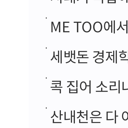
ME TOO에
세뱃돈 경제
콕 집어 소리
산내천은 다 