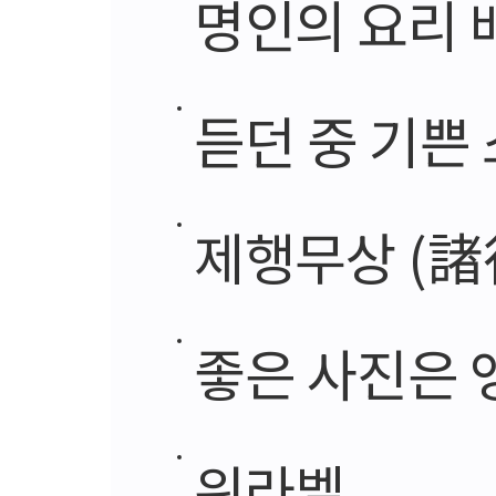
명인의 요리 
듣던 중 기쁜
제행무상 (
좋은 사진은 
워라벨