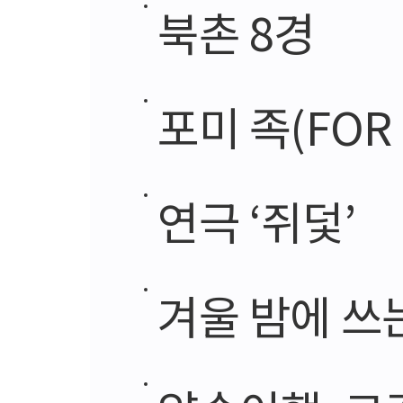
북촌 8경
포미 족(FOR 
연극 ‘쥐덫’
겨울 밤에 쓰