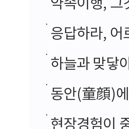
약속이행, 그
응답하라, 어
하늘과 맞닿아 눈
동안(童顔)에
현장경험이 