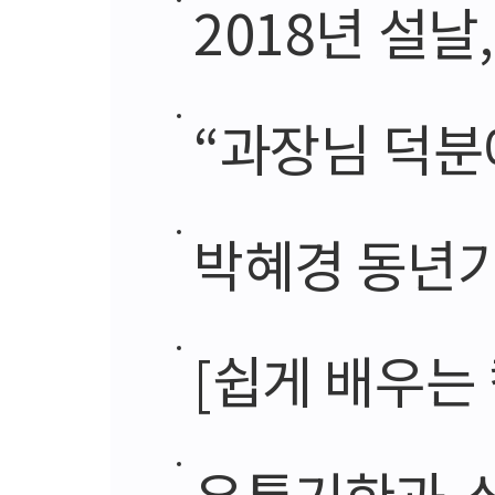
2018년 설날
“과장님 덕분
박혜경 동년기
[쉽게 배우는
유통기한과 