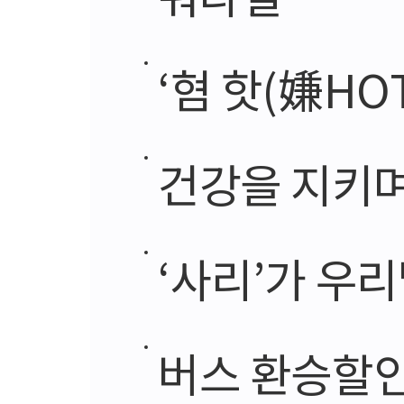
‘혐 핫(嫌HO
건강을 지키며
‘사리’가 우
버스 환승할