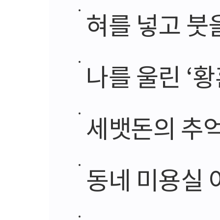
혀를 넣고 붓
나를 울린 ‘황
세뱃돈의 추
동네 미용실 