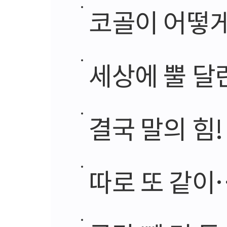
코골이 어떻게
세상에 뿔 달
결국 말의 힘!
따로 또 같이