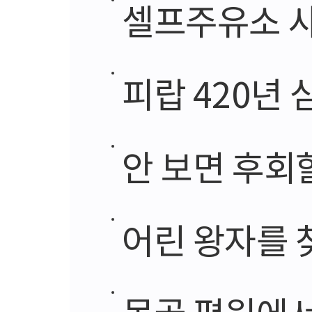
셀프주유소 
피랍 420년
안 보면 후회할 
어린 왕자를 찾
몽골 평원에서 