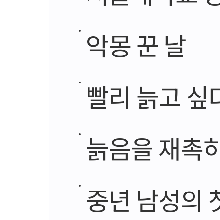
악몽 꾼 날
빨리 늙고 싶
늙음을 재촉하
중년 남성의 