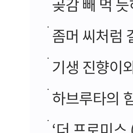
곶감 빼 먹 
좀머 씨처럼 
기생 진향이와
하브루타의 
‘더 프로미스 (