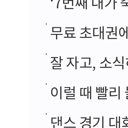
‘7번째 내가 죽던
무료 초대권
잘 자고, 소식
이럴 때 빨리
댄스 경기 대