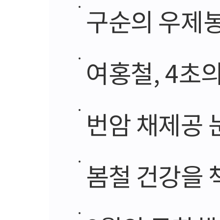
구순의 우제봉 
여홍철, 4초
번암 채제공 
봄철 건강을 