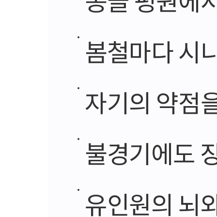
봄철마다 시니
자기의 약점을
불경기에도 장
유인원의 뇌와