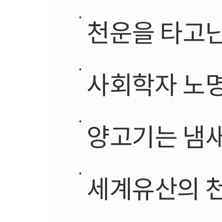
천운을 타고
사회학자 노명우, 
양고기는 냄새
세계유산의 천