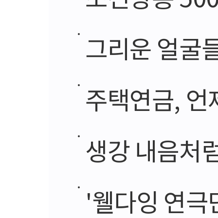
그리운 얼굴들
주택연금, 언
생강 내음처럼
'웰다잉 연극