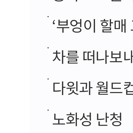
‘부엉이 할매
차를 떠나보내
다윗과 월드
노화성 난청