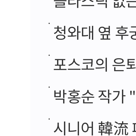
청와대 옆 후
포스코의 은퇴
박홍순 작가 
시니어 韓流 