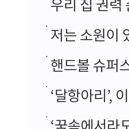
우리 집 권력
저는 소원이
핸드볼 슈퍼스
‘달항아리’, 
‘꿈속에서라도