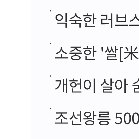
익숙한 러브스
소중한 '쌀[米
개헌이 살아 
조선왕릉 50