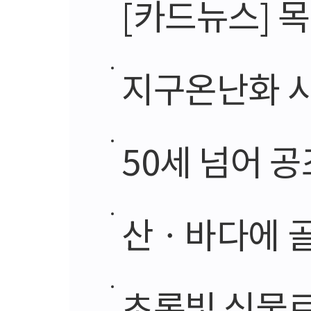
[카드뉴스] 
지구온난화 
50세 넘어 공
산ㆍ바다에 골분
초록빛 식물로