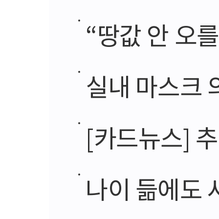
“땅값 안 오
실내 마스크 
[카드뉴스] 추
나이 듦에도 사라