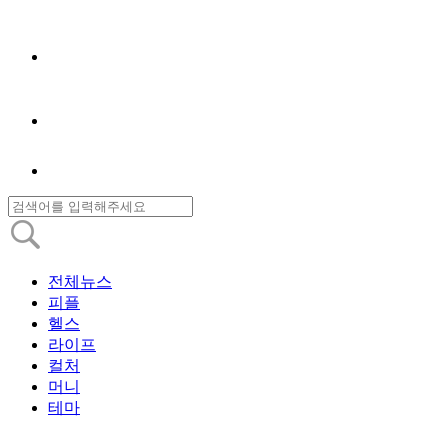
전체뉴스
피플
헬스
라이프
컬처
머니
테마