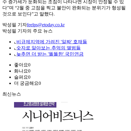
수 증가세가 둔화되는 조짐이 나타나면 시장이 안정될 수 있
다”며 “2월 중 고점을 찍고 불안이 완화되는 분위기가 형성될
것으로 보인다”고 말했다.
박성필 기자
feelps@etoday.co.kr
박성필 기자의 주요 뉴스
⌞
비규제지역에 가려진 '알짜' 호재들
⌞
숫자로 알아보는 추억의 앨범들
⌞
늦추면 더 받는 '똘똘한' 국민연금
좋아요
0
화나요
0
슬퍼요
0
더 궁금해요
0
최신뉴스