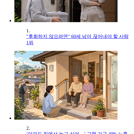
1.
"후회하지 않으려면" 60세 넘어 끊어내야 할 사람
1위
2.
‘아파도 집에서 늙고 싶어…’ 고령 가구 40% 노후