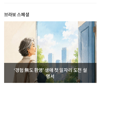
발간
브라보 스페셜
‘경험 無도 환영’ 생애 첫 일자리 도전 설
명서