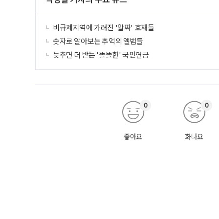
비규제지역에 가려진 '알짜' 호재들
숫자로 알아보는 추억의 앨범들
늦추면 더 받는 '똘똘한' 국민연금
0
0
좋아요
화나요