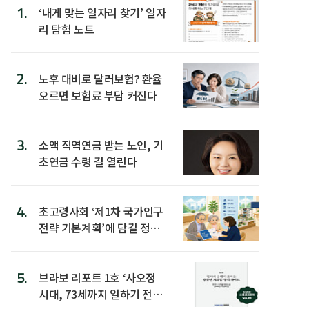
1.
‘내게 맞는 일자리 찾기’ 일자
리 탐험 노트
2.
노후 대비로 달러보험? 환율
오르면 보험료 부담 커진다
3.
소액 직역연금 받는 노인, 기
초연금 수령 길 열린다
4.
초고령사회 ‘제1차 국가인구
전략 기본계획’에 담길 정책
은
5.
브라보 리포트 1호 ‘사오정
시대, 73세까지 일하기 전략’