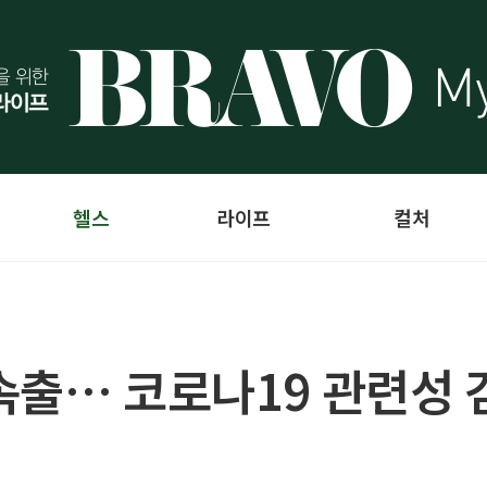
헬스
라이프
컬처
속출… 코로나19 관련성