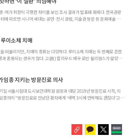
릿하면 ‘이 질환’ 의심해야
여행·여가 취향이 극명한 차이를 보인 조사 결과가 발표돼 화제다. 한국관광
이터에 따르면 시니어 세대는 공연·전시 관람, 미술관 방문 등 문화예술 공간
다. 반면 2030세대는 자연경관 공원이나 사찰 등 비교적 조용한 공간을
경향을 보였다. 이는 세대별로 여행을 통해 얻고자 하는 가치가 달라졌음을
 불확실성 속에 2030세대는 심리적 휴식과 복잡한 생각을 비워내는
 루이소체 치매
 떠올리지만, 치매의 종류는 다양하다. 루이소체 치매는 두 번째로 흔한
병과 혼동되는 경우가 많다. 고(故) 할리우드 배우 로빈 윌리엄스가 앓았던
 22일 ‘세계 뇌의 날’을 맞아 루이소체 치매에 관한 궁금증을 박기형 가천
봤다. 루이소체 치매를 이해하기 위해서는 먼저 ‘루이소체’가 무엇인지 알아
Alpha-synuclein)이라는 단백질이 비정상적으로 응집해 만
가임종 지키는 방문진료 의사
기일 서울시립대 도시보건대학원 원장과 대담 2019년 방문진료 시작, 치
임종까지 “방문진료로 만났던 환자에게 ‘새벽 3시에 연락해도 괜찮다’고
 무렵 연락을 주셨고, 찾아갔을 때는 이미 숨을 거두신 뒤였습니다. 보호자
들어도 자신이 살던 곳에서 계속 살아가는 ‘에이징 인 플레이스(Aging in
고 있다. AIP를 실현하기 위해서는 의료와 돌봄, 주거 등