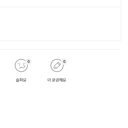
0
0
슬퍼요
더 궁금해요