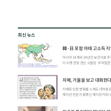
최신 뉴스
韓·日 포함 아태 고소득 지역
아시아 34개국 34년간 보건지표 추적
이 수명 연장 견인 고혈압·부적절
시아·태평양 고소득 지역의 기대수명
에 따르면 강지승 고려대 교수와 연
분석한 장기 추적 결과를 발표했다.
치매, 거울을 보고 대화한
치매로 인한 변화를 느껴도 대부분은
케이션 전문가 홍명신 에이징커뮤니
매 케어’에 관한 궁금증을 풀어드립
힘’이 느껴집니다. 그런 자녀들을 
어릴 때는 거울 속 모습을 다른 사람