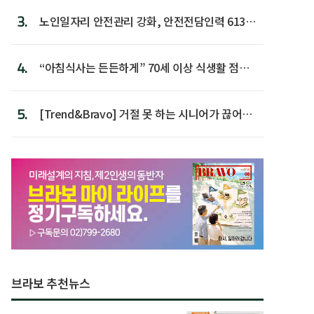
3.
노인일자리 안전관리 강화, 안전전담인력 613명
첫 배치
4.
“아침식사는 든든하게” 70세 이상 식생활 점수
가장 높아
5.
[Trend&Bravo] 거절 못 하는 시니어가 끊어야
할 행동 5
브라보 추천뉴스