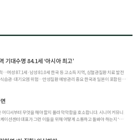
 기대수명 84.1세 ‘아시아 최고’
…여성 87.1세·남성 81.0세 한국 등 고소득 지역, 심혈관질환 치료 발전
한 식습관·대기오염 위험…만성질환 예방관리 중요 한국과 일본이 포함된 아
이 아시아 최고 수준을 기록했다는 분석 결과가 나왔다. 24일 고려대학교
동건 경희대 교수 공동 연구팀은 아시아 34개국의 지난 34년간 보건 지표를
 이번 연구에는 고려대와 경희대를 비롯해 연세대, 워싱턴대 보건계량평
다면
 어디서부터 무엇을 해야 할지 몰라 막막함을 호소합니다. 시니어 커뮤니
케이션센터 대표가 그런 이들을 위해 어떻게 소통하고 돌봐야 하는지 ‘치
니다. 자녀들이 어머니를 돌보기 위해 노력하는 모습을 보니 진정한 ‘가족의
키워내신 어머니가 얼마나 훌륭한 분인지 짐작도 되고요. 사실 우리 모두 아주
으로 인식했습니다. 대개 두 살 무렵이 되면 ‘거울 속의 나’를 알아보지요.