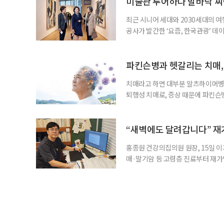
미술관 투어하다 발바닥 찌
최근 시니어 세대와 2030세대의 
공사가 발간한 ‘요즘, 한국관광’ 데
을 찾는 비중이 증가한 것으로 나타났
찾아 휴식과 내면 회복에 집중하는 
보여준다. 일각에선 취업난과 경제적
파킨슨병과 헷갈리는 치매,
치매라고 하면 대부분 알츠하이머병을
퇴행성 치매로, 증상 때문에 파킨슨
질환으로 알려져 관심을 모았다. 7월
대 길병원 신경과 교수와 함께 풀어
야 한다. 루이소체는 알파시뉴클레인(
“새벽에도 달려갑니다” 재
홍종원 건강의집의원 원장, 15일 이
매·말기암 등 고령층 진료부터 재가
말씀드렸어요. 그런데 정말 새벽 3시
로는 조카 내외가 있었어요.” 나이가 
Place·AIP)’에 대한 관심이 커지