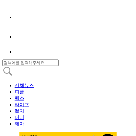
전체뉴스
피플
헬스
라이프
컬처
머니
테마