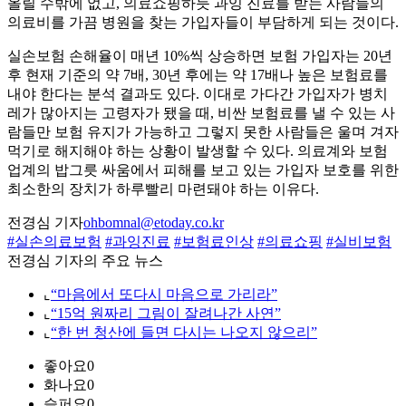
올릴 수밖에 없고, 의료쇼핑하듯 과잉 진료를 받는 사람들의
의료비를 가끔 병원을 찾는 가입자들이 부담하게 되는 것이다.
실손보험 손해율이 매년 10%씩 상승하면 보험 가입자는 20년
후 현재 기준의 약 7배, 30년 후에는 약 17배나 높은 보험료를
내야 한다는 분석 결과도 있다. 이대로 가다간 가입자가 병치
레가 많아지는 고령자가 됐을 때, 비싼 보험료를 낼 수 있는 사
람들만 보험 유지가 가능하고 그렇지 못한 사람들은 울며 겨자
먹기로 해지해야 하는 상황이 발생할 수 있다. 의료계와 보험
업계의 밥그릇 싸움에서 피해를 보고 있는 가입자 보호를 위한
최소한의 장치가 하루빨리 마련돼야 하는 이유다.
전경심 기자
ohbomnal@etoday.co.kr
#실손의료보험
#과잉진료
#보험료인상
#의료쇼핑
#실비보험
전경심 기자의 주요 뉴스
⌞
“마음에서 또다시 마음으로 가리라”
⌞
“15억 원짜리 그림이 잘려나간 사연”
⌞
“한 번 청산에 들면 다시는 나오지 않으리”
좋아요
0
화나요
0
슬퍼요
0