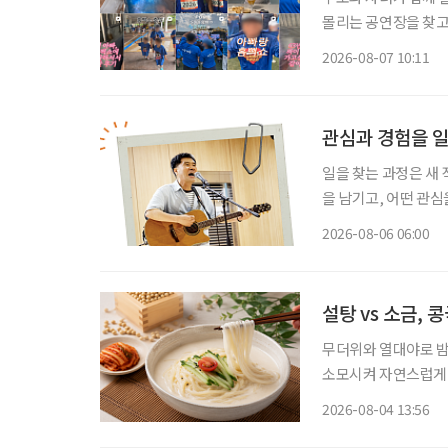
몰리는 공연장을 찾고
을 돌린다. 세대의 취향이 완전히 같아진 것은 아니지만 무엇이 젊은 취향이고 무엇이 나이 든
2026-08-07 10:11
사람의 취향인지 가르
관심과 경험을 
일을 찾는 과정은 새
을 남기고, 어떤 관심
그대로 이어가려는 사
2026-08-06 06:00
람, 자신이 변화시킬
설탕 vs 소금,
무더위와 열대야로 밤
소모시켜 자연스럽게 보양식을 찾게 만든다.
르지만, 시원하고 고소
2026-08-04 13:56
단순히 더위를 식히는