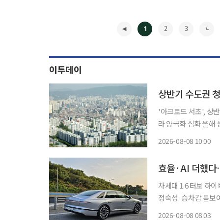
1
2
3
4
이투데이
상반기 수도권 청
'아크로드 서초', 상
라 양극화 심화 올해 상반기 수도권 분양시장이 지역 내 최상급지와 분양가상한제(분상제) 적
용 단지 중심으로 완
2026-08-08 10:00
인해 단순한 '새 아파
◀
차세대 1.6 터보 하
정숙성·승차감 돋보여‘플
리미엄 준대형 세단’
2026-08-08 08:03