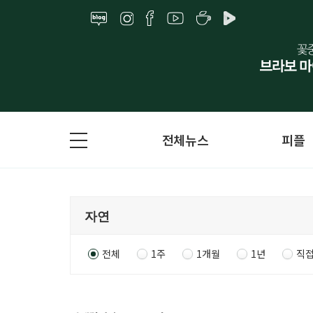
전체뉴스
피플
전체
1주
1개월
1년
직