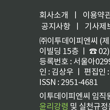
회사소개
ㅣ
이용약
공지사항
ㅣ
기사제
㈜이투데이피엔씨 (제호
이빌딩 15층 ㅣ ☎ 02)
등록번호 : 서울아02992
인 : 김상우 ㅣ 편집인
ISSN : 2951-4681
이투데이피엔씨 임직원
윤리강령
및 실천규정을