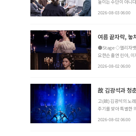
높이는 수단이 아니다
생학습의 한 방식이다
2026-08-03 06:00
체가 은퇴 이후의 일상
여름 끝자락, 놓
●Stage ◇엘리자벳 일정 8월 16일 ~ 11월 15일 장소 블루스퀘어 우리은행홀 연출 로버트
요한슨 출연 린아, 이지혜
리자벳’은 오스트리아
2026-08-02 06:00
를 향한 갈망, 초월적 존
故 김광석과 청춘
고(故) 김광석의 노래
주기를 맞아 특별한 
러져 청춘의 추억을 
2026-08-02 06:00
될 것이다. 