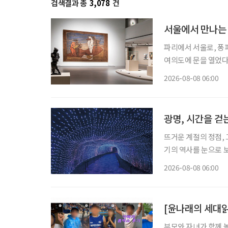
검색결과 총
3,078
건
서울에서 만나는 
파리에서 서울로, 퐁
여의도에 문을 열었다
미술을 이끈 거장들의
2026-08-08 06:00
관이 대대적인 보수공
에
광명, 시간을 걷
뜨거운 계절의 정점, 
기의 역사를 눈으로 보
광명시다. 요즘 여가 활동이나 휴식의 트렌드가 세대별로 달라졌다. 그저 어딘가로 떠난다는
2026-08-08 06:00
식의 여행보다는 자신
부모와 자녀가 함께 