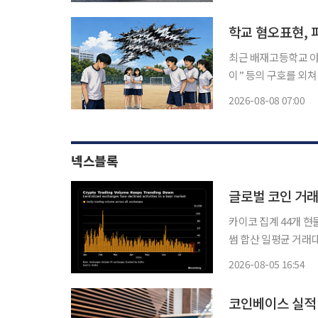
흥행을 이어가고 있다.
학교 혐오표현, 
최근 배재고등학교 야
이” 등의 구호를 외
에서는 인종이나 장애,
2026-08-08 07:00
이나 유행어처럼 사용
력
넥스블록
글로벌 코인 거래
카이코 집계 44개 현
썸 합산 일평균 거래대
30.7% 하락한 사이 거래대금 감소 폭
2026-08-05 16:54
이코(Kaiko)의 데
코인베이스 실적 