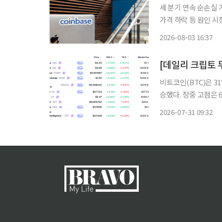
세 분기 연속 순손실 
가격 하락 등 원인 시
최우선∙∙∙인프라 확대 전략 긍정적 작용” 코인베
2026-08-03 16:37
장 점유율은 꾸준히 
비트코인(BTC)은 31
승했다. 장중 고점은 
러선 회복을 시도한 
2026-07-31 09:32
밈코인·레이어1·인공지