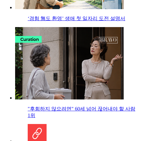
‘경험 無도 환영’ 생애 첫 일자리 도전 설명서
"후회하지 않으려면" 60세 넘어 끊어내야 할 사람
1위