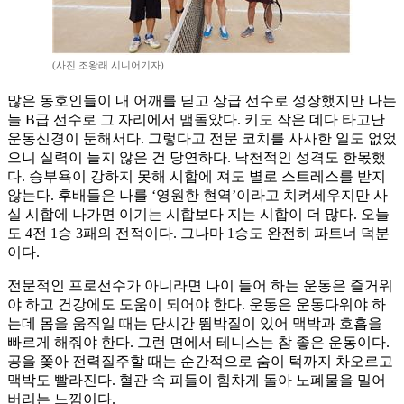
(사진 조왕래 시니어기자)
많은 동호인들이 내 어깨를 딛고 상급 선수로 성장했지만 나는
늘 B급 선수로 그 자리에서 맴돌았다. 키도 작은 데다 타고난
운동신경이 둔해서다. 그렇다고 전문 코치를 사사한 일도 없었
으니 실력이 늘지 않은 건 당연하다. 낙천적인 성격도 한몫했
다. 승부욕이 강하지 못해 시합에 져도 별로 스트레스를 받지
않는다. 후배들은 나를 ‘영원한 현역’이라고 치켜세우지만 사
실 시합에 나가면 이기는 시합보다 지는 시합이 더 많다. 오늘
도 4전 1승 3패의 전적이다. 그나마 1승도 완전히 파트너 덕분
이다.
전문적인 프로선수가 아니라면 나이 들어 하는 운동은 즐거워
야 하고 건강에도 도움이 되어야 한다. 운동은 운동다워야 하
는데 몸을 움직일 때는 단시간 뜀박질이 있어 맥박과 호흡을
빠르게 해줘야 한다. 그런 면에서 테니스는 참 좋은 운동이다.
공을 쫓아 전력질주할 때는 순간적으로 숨이 턱까지 차오르고
맥박도 빨라진다. 혈관 속 피들이 힘차게 돌아 노폐물을 밀어
버리는 느낌이다.