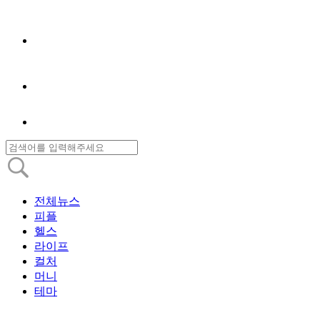
전체뉴스
피플
헬스
라이프
컬처
머니
테마