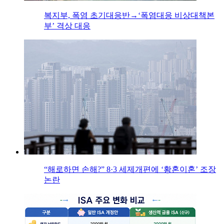
복지부, 폭염 초기대응반→‘폭염대응 비상대책본
부’ 격상 대응
“해로하면 손해?” 8·3 세제개편에 ‘황혼이혼’ 조장
논란