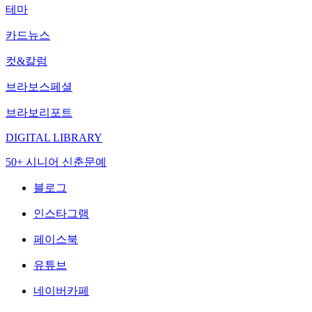
테마
카드뉴스
컷&칼럼
브라보스페셜
브라보리포트
DIGITAL LIBRARY
50+ 시니어 신춘문예
블로그
인스타그램
페이스북
유튜브
네이버카페