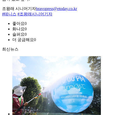
조왕래 시니어기자
bravopress@etoday.co.kr
#테니스
#조왕래시니어기자
좋아요
0
화나요
0
슬퍼요
0
더 궁금해요
0
최신뉴스