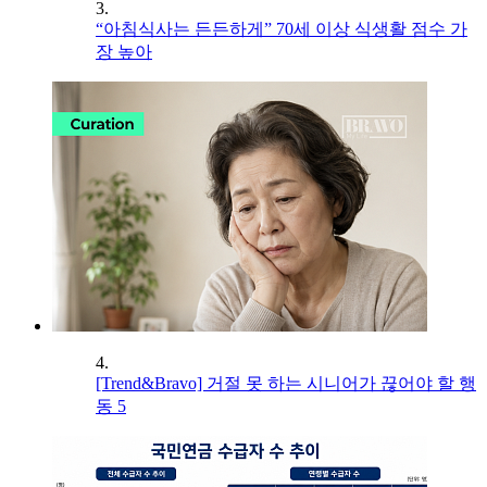
3.
“아침식사는 든든하게” 70세 이상 식생활 점수 가
장 높아
4.
[Trend&Bravo] 거절 못 하는 시니어가 끊어야 할 행
동 5