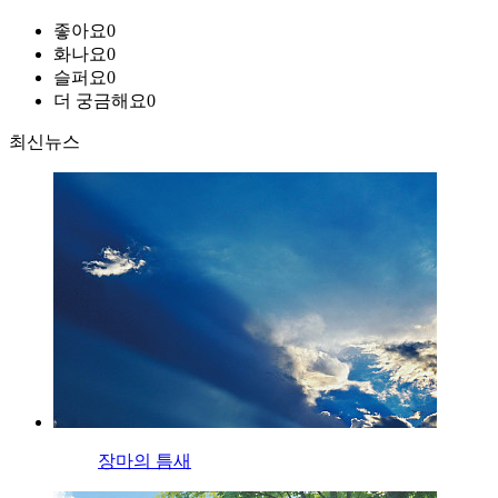
좋아요
0
화나요
0
슬퍼요
0
더 궁금해요
0
최신뉴스
장마의 틈새