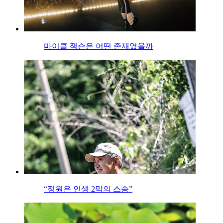
마이클 잭슨은 어떤 존재였을까
“정원은 인생 2막의 스승”