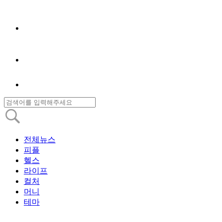
전체뉴스
피플
헬스
라이프
컬처
머니
테마