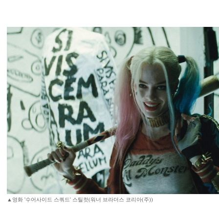
▲영화 '수어사이드 스쿼드' 스틸컷(워너 브라더스 코리아(주))