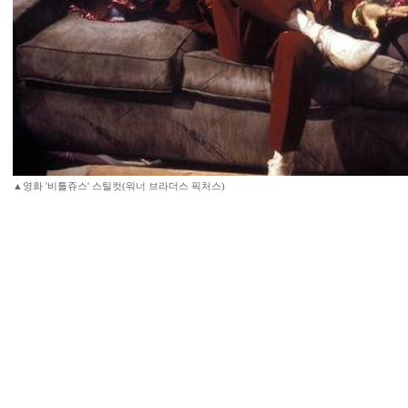
▲영화 '비틀쥬스' 스틸컷(워너 브라더스 픽처스)