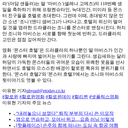
라’(아담 샌들러)는 딸 ‘마비스’(셀레나 고메즈)의 118번째 생
일을 축하하기 위해 프랑켄슈타인, 늑대인간, 미이라 등 몬스
터 친구들을 호텔로 초대한다. 그런데 이때, 초대받지 않은 인
간 소년 ‘조니’(앤디 샘버그)가 나타나고, 호텔의 위신이 떨어
질 것을 염려한 드라큘라는 조니를 몬스터로 변장시킨다. 하지
만 조니와 마비스는 서로를 향해 첫눈에 반하고, 드라큘라의
고민은 점점 깊어져만 간다.
영화 ‘몬스터 호텔’은 드라큘라의 하나뿐인 딸 마비스가 인간
과 사랑에 빠지며 벌어지는 이야기를 그린다. 생김새와는 달리
허당끼 가득한 몬스터들의 귀여운 모습이 유쾌한 웃음을 선사
하면서도 호텔의 으스스한 배경이 할로윈 특유의 분위기를 더
한다. '몬스터 호텔2'와 '몬스터 호텔3'에서는 조니와 마비스의
뒷이야기도 엿볼 수 있다.
이유현 기자
uhyunl@etoday.co.kr
#할로윈
#할로윈영화
#할로윈데이
#할리퀸
#넷플릭스영화
이유현 기자의 주요 뉴스
⌞
“내려놓으니 보였다” 퇴직 부부의 다시 쓴 이모작
⌞
앱으로 연습하고, 모여서 뛰고…요즘 러닝 이렇게
⌞
[핫플레이스] 손주와 함께 떠나는 도심 속 항공 여행