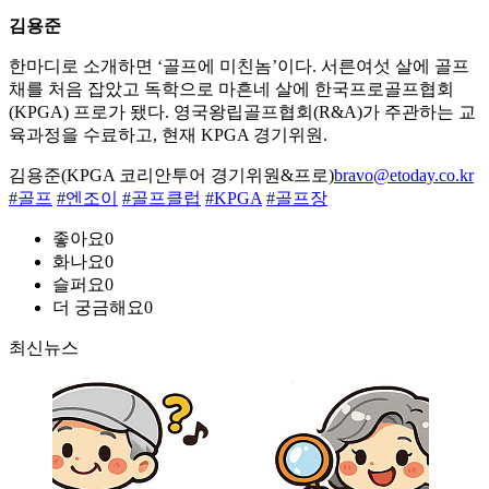
김용준
한마디로 소개하면 ‘골프에 미친놈’이다. 서른여섯 살에 골프
채를 처음 잡았고 독학으로 마흔네 살에 한국프로골프협회
(KPGA) 프로가 됐다. 영국왕립골프협회(R&A)가 주관하는 교
육과정을 수료하고, 현재 KPGA 경기위원.
김용준(KPGA 코리안투어 경기위원&프로)
bravo@etoday.co.kr
#골프
#엔조이
#골프클럽
#KPGA
#골프장
좋아요
0
화나요
0
슬퍼요
0
더 궁금해요
0
최신뉴스