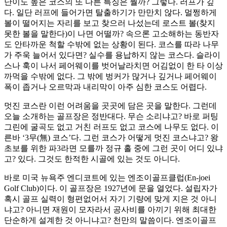
난이도 높은 코스의 또 다른 특징은 뭘까? 그렇다. 러프가 깊
다. 일단 러프에 들어가면 탈출하기가 만만치 않다. 멀쩡하게
볼이 떨어지는 자리를 보고 찾으러 나섰는데 로스트 볼(찾지
못한 볼을 말한다)이 나면 어떨까? 속으론 고소해하는 동반자
도 안타까운 척할 수밖에 없는 상황이 된다. 코스를 따라 나무
가 주욱 늘어서 있다면? 실수를 용납하지 않는 코스다. 슬라이
스나 훅이 나서 페어웨이를 벗어날라치면 어김없이 한 타 이상
까먹을 수밖에 없다. 그 밖에 벙커가 많거나 깊거나 페어웨이
폭이 좁거나 오르막과 내리막이 아주 심한 코스도 어렵다.
멋진 코스란 이런 어려움을 곳곳에 담은 곳을 말한다. 그런데
오늘 소개하는 골프장은 정반대다. 무슨 소리냐고? 바로 퍼팅
그린에 굴곡도 없고 거친 러프도 없고 코스에 나무도 없다. 이
른바 ‘3무(無) 코스’다. 그런 코스가 어떻게 멋진 코스냐고? 왕
초보를 위한 파3라면 모를까 정규 홀 중에 그런 곳이 어디 있냐
고? 있다. 그것도 한적한 시골에 있는 것도 아니다.
바로 미국 뉴욕주 엔디코트에 있는 엔조이골프클럽(En-joei
Golf Club)이다. 이 골프장은 1927년에 문을 열었다. 설립자가
혹시 골프 실력이 형편없어서 자기 기량에 맞게 지은 것 아니
냐고? 아니면 재원이 모자라서 공사비를 아끼기 위해 최대한
단순하게 설계한 것 아니냐고? 천만의 말씀이다. 엔조이골프