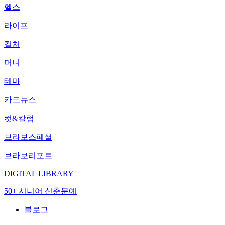
헬스
라이프
컬처
머니
테마
카드뉴스
컷&칼럼
브라보스페셜
브라보리포트
DIGITAL LIBRARY
50+ 시니어 신춘문예
블로그