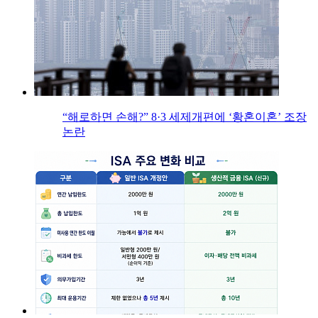
“해로하면 손해?” 8·3 세제개편에 ‘황혼이혼’ 조장
논란