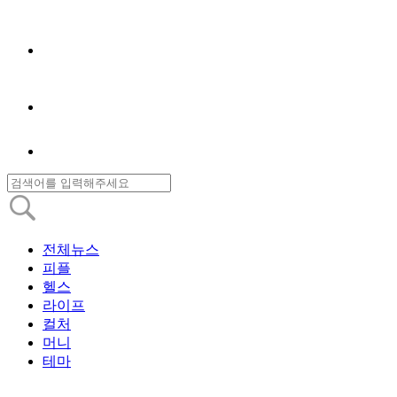
전체뉴스
피플
헬스
라이프
컬처
머니
테마