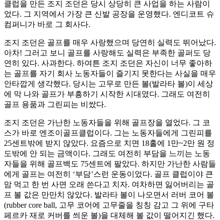
클럽을 만든 조지 조던은 당시 상당히 큰 사업을 하는 사람이
었다. 그 지역에서 가장 큰 신발 공장을 운영했다. 엔디코트 슈
컴퍼니가 바로 그 회사다.
조지 조던은 골프를 매우 사랑했으며 당연히 실력도 뛰어났다.
아차! 그러고 보니 골프를 사랑해도 실력은 부족한 골퍼도 당
연히 있다. 사과한다. 하여튼 조지 조던은 자신이 너무 좋아하
는 골프를 자기 회사 노동자들이 즐기지 못한다는 사실을 매우
안타깝게 생각했다. 당시는 고무로 만든 볼(발라타 볼)이 세상
에 막 나와 골프가 부흥하기 시작한 시대였다. 그래도 여전히
골프 용품과 그린피는 비쌌다.
조지 조던은 가난한 노동자들을 위해 골프장을 열었다. 그 코
스가 바로 엔조이골프클럽이다. 그는 노동자들에게 그린피를
25센트밖에 받지 않았다. 요즘으로 치면 18홀에 1만~2만 원 정
도밖에 안 되는 금액이다. 그래도 여전히 부담을 느끼는 노동
자들을 위해 골프백도 75센트에 팔았다. 하지만 가난한 사람들
에게 골프는 여전히 ‘부담’스런 운동이었다. 골프 클럽이야 큰
맘 먹고 한 번 사면 오래 쓴다고 치자. 여차하면 잃어버리는 골
프 볼 값은 만만치 않았다. 발라타 볼이 나오면서 러버 코어 볼
(rubber core ball, 고무 코어에 고무줄을 칭칭 감고 그 위에 구타
페르카 재로 커버를 씌운 볼)을 대체해 볼 값이 떨어지긴 했다.