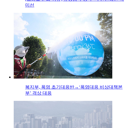
미선
복지부, 폭염 초기대응반→‘폭염대응 비상대책본
부’ 격상 대응