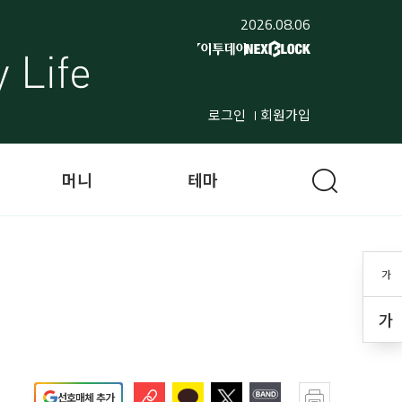
2026.08.06
로그인
회원가입
머니
테마
가
가
선호매체 추가