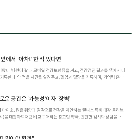
 앞에서 ‘아차!’ 한 적 있다면
어왔다. 병원에 갈 때 모바일 건강보험증을 켜고, 건강검진 결과를 앱에서 다
 기록한다. 약 먹을 시간을 알려주고, 혈압과 혈당을 기록하며, 기억력 훈련
치와 스마트링 같은 웨어러블 기기로 몸의 변화를 더 자주, 더 가까이에서
스마트한 습관, 디지털 건강관리를 시작해보자. 건강 앱이라고 하면 스마트
다. 하지만 시니어에게 가장 먼저 필요한 디지털 건강 도구는 의외로
로운 공간은 ‘가능성’이자 ‘장벽’
 다이소, 젊은 취향과 감각으로 건강을 제안하는 웰니스 특화 매장 올리브
식)을 대형마트처럼 비교 구매하는 창고형 약국, 간편한 검사와 상담을 결
능식품을 구입하는 공간이 약국 안팎으로 넓어지고 있다. 가격은 매력적이
을 어떻게 골라야 할지는 더 어려워졌다. 새로운 건강 소비 공간을 어떻게 이
살펴봤다. 다이소, 올리브베러, 창고형·체험형 약국까지. 건기식을 구매할
까지 믿어야 할까”