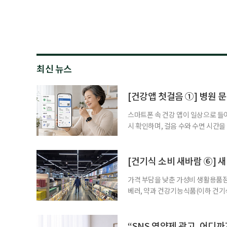
최신 뉴스
[건강앱 첫걸음 ①] 병원 문
스마트폰 속 건강 앱이 일상으로 들
시 확인하며, 걸음 수와 수면 시간을
을 돕는 앱도 있다. 여기에 스마트워
살피기도 한다. 건강상태를 살피는 
워치나 운동 앱을 먼저 떠올리기 쉽
[건기식 소비 새바람 ⑥] 새
가격 부담을 낮춘 가성비 생활용품점
베러, 약과 건강기능식품(이하 건기
합한 체험형 약국까지. 약과 건강기
고 선택지는 많아졌다. 하지만 무엇
용하면 좋을지 현장을 직접 방문해 
“SNS 영양제 광고, 어디