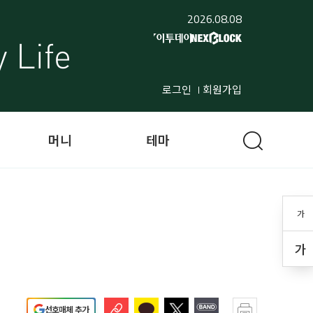
2026.08.08
로그인
회원가입
머니
테마
가
가
선호매체 추가