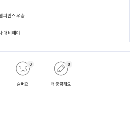
 챔피언스 우승
로나 대비해야
0
0
슬퍼요
더 궁금해요