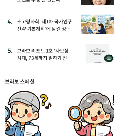
4.
초고령사회 ‘제1차 국가인구
전략 기본계획’에 담길 정책
은
5.
브라보 리포트 1호 ‘사오정
시대, 73세까지 일하기 전략’
발간
브라보 스페셜