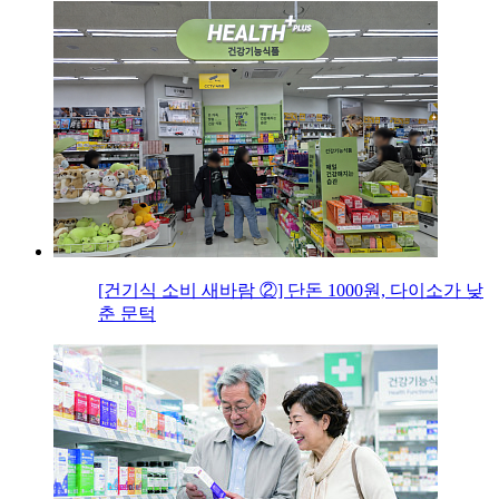
[건기식 소비 새바람 ②] 단돈 1000원, 다이소가 낮
춘 문턱