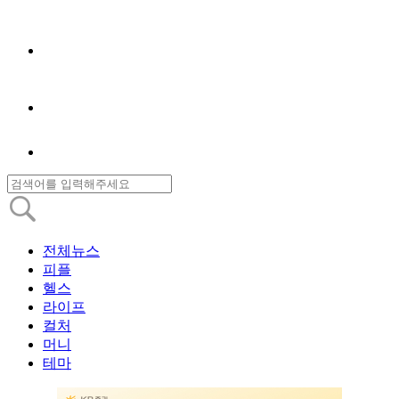
전체뉴스
피플
헬스
라이프
컬처
머니
테마