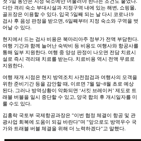
첫 5일 동안은 지정 숙소에만 머물러야 한다는 조건도 붙었다.
다만 격리 숙소 부대시설과 지정구역 내에 있는 해변, 쇼핑몰,
골프장은 이용할 수 있다. 입국 5일째 되는 날 다시 코로나19
검사 후 음성 판정을 받으면, 6일째부터 지정 숙소와 구역을 벗
어날 수 있다.
현지에서 드는 검사 비용은 북마리아주 정부가 전액 부담한다.
여행 기간과 함께 늘어난 숙박비 등 비용도 여행사와 항공사를
통해 일부 지원한다. 여행 중 양성 판정이 나오면 전담 치료시
설로 즉시 격리돼 치료를 받는다. 치료비용 역시 전액 무료로
지원한다.
여행 재개 시점은 현지 방역조치 사전점검과 여행사의 모객을
위한 준비기간 등을 감안할 때, 이르면 7월 말~8월 초로 예상
된다. 그러나 방역상황이 악화되면 ‘서킷 브레이커’ 제도로 트
래블 버블을 일시 중단할 수 있고, 양국 합의 후 개시일자를 미
룰 수도 있다.
김홍락 국토부 국제항공과장은 "이번 협정 체결이 항공 및 관
광사업 회복에 도움이 되길 바란다"며 "앞으로도 방역우수 국
가와 트래블 버블 체결을 위해 더 노력하겠다"고 말했다.