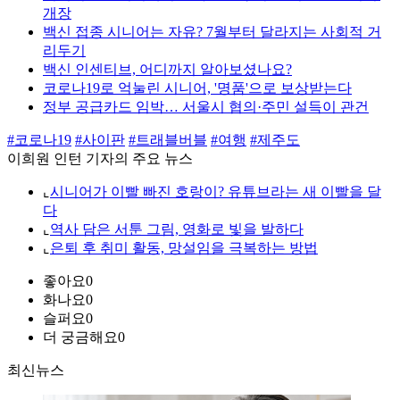
개장
백신 접종 시니어는 자유? 7월부터 달라지는 사회적 거
리두기
백신 인센티브, 어디까지 알아보셨나요?
코로나19로 억눌린 시니어, '명품'으로 보상받는다
정부 공급카드 임박… 서울시 협의·주민 설득이 관건
#코로나19
#사이판
#트래블버블
#여행
#제주도
이희원 인턴 기자의 주요 뉴스
⌞
시니어가 이빨 빠진 호랑이? 유튜브라는 새 이빨을 달
다
⌞
역사 담은 서툰 그림, 영화로 빛을 발하다
⌞
은퇴 후 취미 활동, 망설임을 극복하는 방법
좋아요
0
화나요
0
슬퍼요
0
더 궁금해요
0
최신뉴스