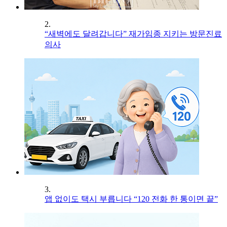
2.
“새벽에도 달려갑니다” 재가임종 지키는 방문진료
의사
3.
앱 없이도 택시 부릅니다 “120 전화 한 통이면 끝”