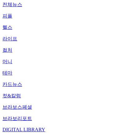
전체뉴스
피플
헬스
라이프
컬처
머니
테마
카드뉴스
컷&칼럼
브라보스페셜
브라보리포트
DIGITAL LIBRARY