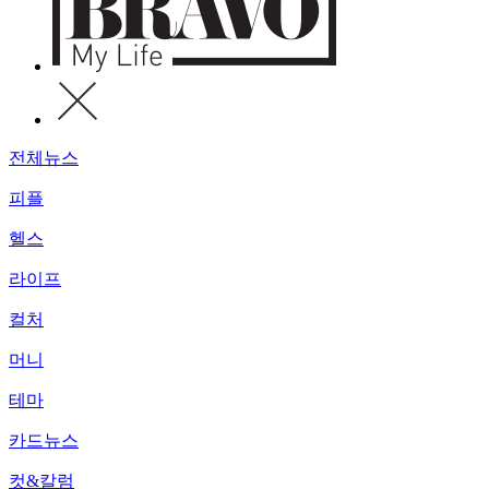
전체뉴스
피플
헬스
라이프
컬처
머니
테마
카드뉴스
컷&칼럼