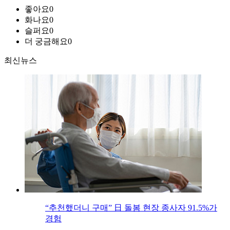
좋아요
0
화나요
0
슬퍼요
0
더 궁금해요
0
최신뉴스
“추천했더니 구매” 日 돌봄 현장 종사자 91.5%가
경험