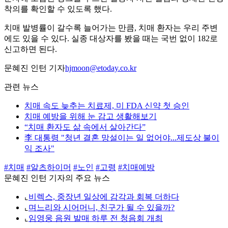
착의를 확인할 수 있도록 했다.
치매 발병률이 갈수록 늘어가는 만큼, 치매 환자는 우리 주변
에도 있을 수 있다. 실종 대상자를 봤을 때는 국번 없이 182로
신고하면 된다.
문혜진 인턴 기자
hjmoon@etoday.co.kr
관련 뉴스
치매 속도 늦추는 치료제, 미 FDA 신약 첫 승인
치매 예방을 위해 눈 감고 생활해보기
“치매 환자도 삶 속에서 살아간다”
李 대통령 "청년 결혼 망설이는 일 없어야...제도상 불이
익 조사"
#치매
#알츠하이머
#노인
#고령
#치매예방
문혜진 인턴 기자의 주요 뉴스
⌞
비렉스, 중장년 일상에 감각과 회복 더하다
⌞
며느리와 시어머니, 친구가 될 수 있을까?
⌞
임영웅 음원 발매 하루 전 청음회 개최