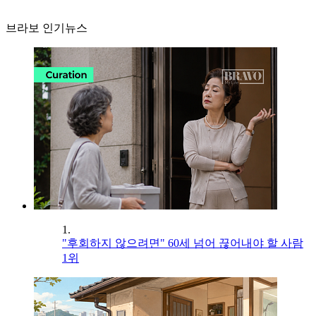
브라보 인기뉴스
1.
"후회하지 않으려면" 60세 넘어 끊어내야 할 사람
1위