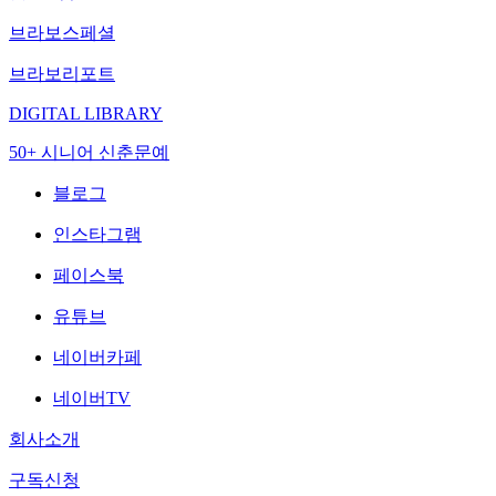
브라보스페셜
브라보리포트
DIGITAL LIBRARY
50+ 시니어 신춘문예
블로그
인스타그램
페이스북
유튜브
네이버카페
네이버TV
회사소개
구독신청