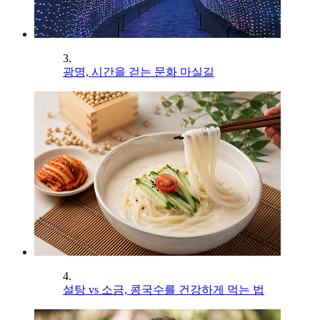
3.
광명, 시간을 걷는 문화 마실길
4.
설탕 vs 소금, 콩국수를 건강하게 먹는 법