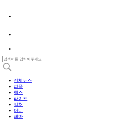
전체뉴스
피플
헬스
라이프
컬처
머니
테마