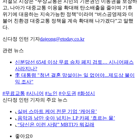
서철모 시장은 “무상교통은 시민의 기본권인 이동권을 보장하
고, 나아가 대중교통 이용을 확대해 탄소배출을 줄이며 기후
위기에 대응하는 지속가능한 정책”이라며 “버스공영제와 더
불어 친환경 대중교통 정책을 계속 확대해 나가겠다”고 말했
다.
신다정 인턴 기자
dajeong@etoday.co.kr
관련 뉴스
신분당선 65세 이상 무료 승차 폐지 검토… 시니어패스
사라지나?
李 대통령 "청년 결혼 망설이는 일 없어야...제도상 불이
익 조사"
#무료교통
#시니어
#노인
#수도권
#화성시
신다정 인턴 기자의 주요 뉴스
⌞
실버 스마트 케어 전문 기업 ‘캐어유’
⌞
음악과 낭만 솟아 넘치는 LP 카페 ‘흐르는 물’
⌞
“당신은 이런 사람” MBTI가 뭐길래
좋아요
0