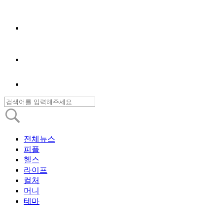
전체뉴스
피플
헬스
라이프
컬처
머니
테마