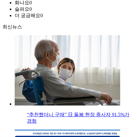
화나요
0
슬퍼요
0
더 궁금해요
0
최신뉴스
“추천했더니 구매” 日 돌봄 현장 종사자 91.5%가
경험