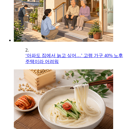
2.
‘아파도 집에서 늙고 싶어…’ 고령 가구 40% 노후
주택이라 어려워