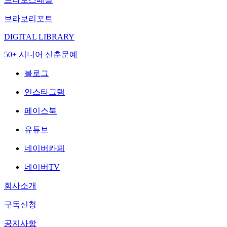
브라보리포트
DIGITAL LIBRARY
50+ 시니어 신춘문예
블로그
인스타그램
페이스북
유튜브
네이버카페
네이버TV
회사소개
구독신청
공지사항