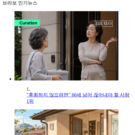
브라보 인기뉴스
1.
"후회하지 않으려면" 60세 넘어 끊어내야 할 사람
1위