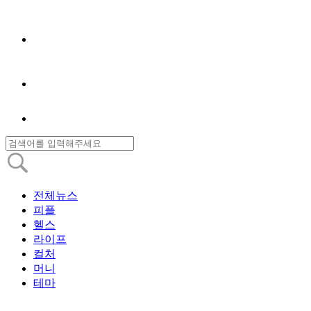
전체뉴스
피플
헬스
라이프
컬처
머니
테마