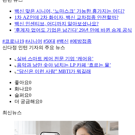
백신 맞은 시니어, ‘노마스크’ 가능한 휴가지는 어디?
1차 AZ인데 2차 화이자, 백신 교차접종 안전할까?
백신 인센티브, 어디까지 알아보셨나요?
'후계자 없어도 기업은 남긴다' 29년 만에 바뀐 승계 공식
#코로나19
#시니어
#50대
#백신
#예방접종
신다정 인턴 기자의 주요 뉴스
⌞
실버 스마트 케어 전문 기업 ‘캐어유’
⌞
음악과 낭만 솟아 넘치는 LP 카페 ‘흐르는 물’
⌞
“당신은 이런 사람” MBTI가 뭐길래
좋아요
0
화나요
0
슬퍼요
0
더 궁금해요
0
최신뉴스