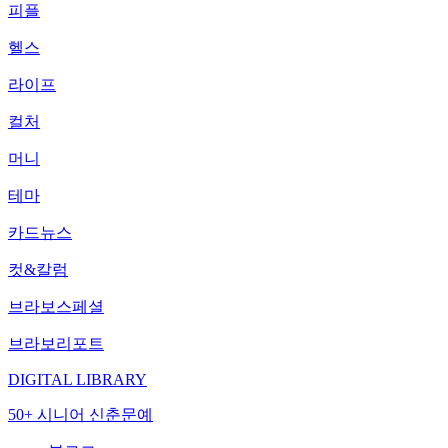
피플
헬스
라이프
컬처
머니
테마
카드뉴스
컷&칼럼
브라보스페셜
브라보리포트
DIGITAL LIBRARY
50+ 시니어 신춘문예