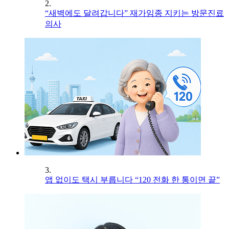
2.
“새벽에도 달려갑니다” 재가임종 지키는 방문진료
의사
3.
앱 없이도 택시 부릅니다 “120 전화 한 통이면 끝”