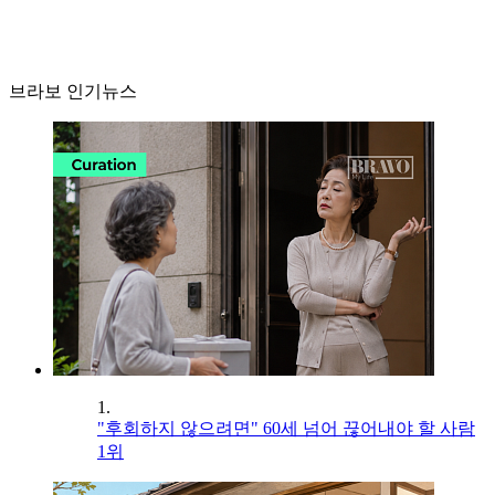
브라보 인기뉴스
1.
"후회하지 않으려면" 60세 넘어 끊어내야 할 사람
1위