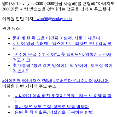
명대사 ‘I love you 3000’(3000만큼 사랑해)를 변형해 “아버지도
3000만큼 사랑 받으셨을 것”이라는 댓글을 남기며 추모했다.
이희원 인턴 기자
lhwon96@etoday.co.kr
관련 뉴스
문화계 한 획 그을 이건희 미술관, 서울에 세운다
시니어 영웅 슈퍼맨ㆍ엑스맨 만든 리차드 도너 감독 별
세
"손주에 웃음 주고 싶어"... 美 백발노인, 열흘간 시소서
먹고 자고
李 대통령 "청년 결혼 망설이는 일 없어야...제도상 불이
익 조사"
#아이언맨
#어벤저스
#별세
#로버트다우니주니어
#시니어
이희원 인턴 기자의 주요 뉴스
⌞
시니어가 이빨 빠진 호랑이? 유튜브라는 새 이빨을 달
다
⌞
역사 담은 서툰 그림, 영화로 빛을 발하다
⌞
은퇴 후 취미 활동, 망설임을 극복하는 방법