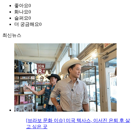
좋아요
0
화나요
0
슬퍼요
0
더 궁금해요
0
최신뉴스
[브라보 문화 이슈] 미국 텍사스, 이서진 은퇴 후 살
고 싶은 곳