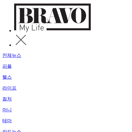
전체뉴스
피플
헬스
라이프
컬처
머니
테마
카드뉴스