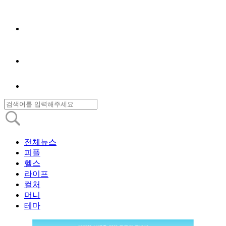
전체뉴스
피플
헬스
라이프
컬처
머니
테마