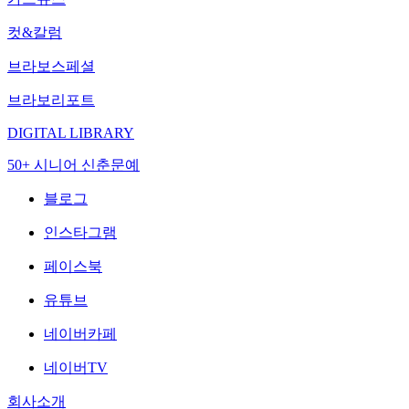
컷&칼럼
브라보스페셜
브라보리포트
DIGITAL LIBRARY
50+ 시니어 신춘문예
블로그
인스타그램
페이스북
유튜브
네이버카페
네이버TV
회사소개