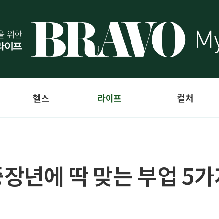
헬스
라이프
컬처
장년에 딱 맞는 부업 5가