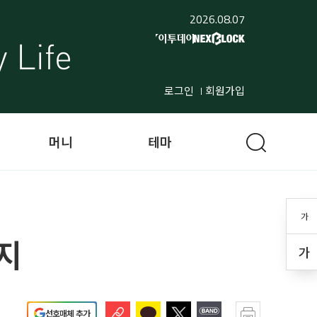
2026.08.07
로그인
회원가입
머니
테마
가
지
가
선호매체 추가