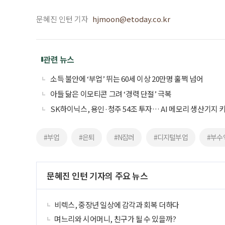
문혜진 인턴 기자
hjmoon@etoday.co.kr
관련 뉴스
소득 불안에 ‘부업’ 뛰는 60세 이상 20만명 훌쩍 넘어
아들 닮은 이모티콘 그려 ‘경력 단절’ 극복
SK하이닉스, 용인·청주 54조 투자… AI 메모리 생산기지 
#부업
#은퇴
#N잡러
#디지털부업
#부수
문혜진 인턴 기자의 주요 뉴스
비렉스, 중장년 일상에 감각과 회복 더하다
며느리와 시어머니, 친구가 될 수 있을까?