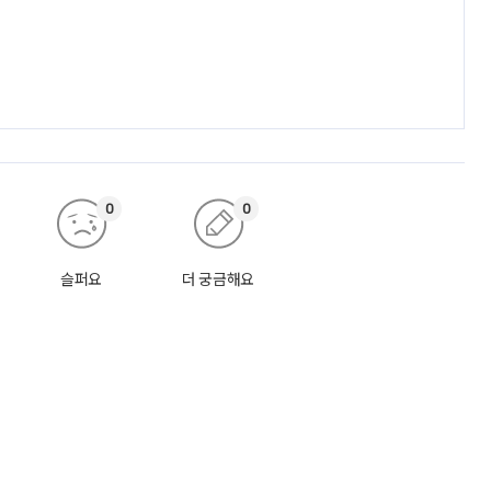
0
0
슬퍼요
더 궁금해요