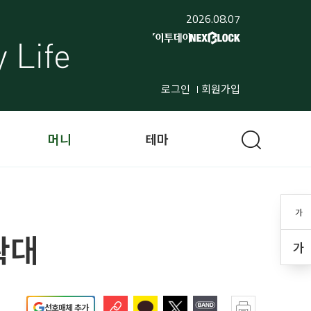
2026.08.07
로그인
회원가입
머니
테마
가
확대
가
선호매체 추가