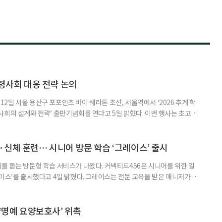
령사회 대응 전략 논의
일 서울 용산구 포포인츠 바이 쉐라톤 조선, 서울역에서 ‘2026 추계 학
사회의 설계와 전략’ 출판기념회를 연다고 5일 밝혔다. 이번 행사는 초고령
대응하기 위한 정책과 산업 전략을 논의하고, 학계와 산업계, 정책 현장의
 학술포럼에서는 김형수 호서대 교수가 ‘시니어비즈니스, 초고령사회를 설
이어 공동저자들이 돌봄과 금융, 헬스케어, 여가, 식품, 디지털 기술 등
신체 훈련… 시니어 방문 학습 ‘그레이스’ 출시
를 돕는 방문형 학습 서비스가 나왔다. 커넥티드456은 시니어를 위한 일
이스’를 출시했다고 4일 밝혔다. 그레이스는 전문 교육을 받은 매니저가 주
 훈련과 신체 활동을 진행하는 서비스다. 정기적인 대화와 정서적 교류를 통
약 복용 여부 등 일상생활 상태도 함께 살핀다. 인지 훈련에는 종이와 펜을
. 문제는 기억력과 주의집중력, 언어능력, 시공간 능력, 계산 능
 ‘명예 요양보호사’ 위촉