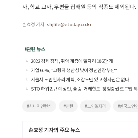
사, 학교 교사, 우편물 집배원 등의 직종도 제외된다.
손효정 기자
shjlife@etoday.co.kr
관련 뉴스
2022 경제 정책, 취약 계층에 일자리 106만 개
기업 60%, "고령자 생산성 낮아 정년연장 부담"
서울시 노인일자리 계획, 조감도만 있고 청사진은 없다
STO 하위법규 예상안, 풀링·거래한도·정형증권 로드맵 
#시니어인턴십
#인턴
#노인일자리
#한국노인
손효정 기자의 주요 뉴스