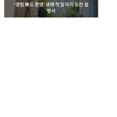
‘경험 無도 환영’ 생애 첫 일자리 도전 설
명서