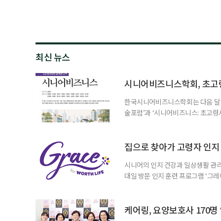
최신 뉴스
시니어비즈니스학회, 초고
한국시니어비즈니스학회는 다음 달 12
술포럼’과 ‘시니어비즈니스: 초고령
사회가 가져올 사회·경제적 변화에 
협력 기반을 넓히기 위해 마련됐다.
계하다’를 주제로 기조강연을 한다. 
집으로 찾아가 고령자 인지·
시니어의 인지 건강과 일상생활 관리
대일 방문 인지 훈련 프로그램 ‘그레
1~2회 이용자의 집을 방문해 인지
해 고령자의 외로움을 덜고, 식사와 
사용하는 자체 개발 워크북이 활용된다
케어링, 요양보호사 170명