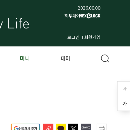
2026.08.08
로그인
회원가입
머니
테마
가
가
선호매체 추가