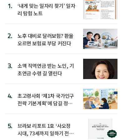
1.
‘내게 맞는 일자리 찾기’ 일자
리 탐험 노트
2.
노후 대비로 달러보험? 환율
오르면 보험료 부담 커진다
3.
소액 직역연금 받는 노인, 기
초연금 수령 길 열린다
4.
초고령사회 ‘제1차 국가인구
전략 기본계획’에 담길 정책
은
5.
브라보 리포트 1호 ‘사오정
시대, 73세까지 일하기 전략’