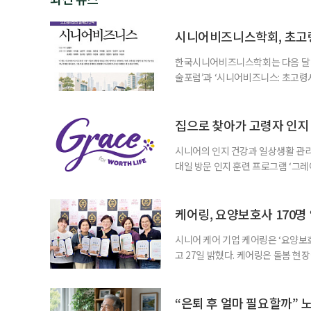
시니어비즈니스학회, 초고
한국시니어비즈니스학회는 다음 달 12
술포럼’과 ‘시니어비즈니스: 초고령
사회가 가져올 사회·경제적 변화에 
협력 기반을 넓히기 위해 마련됐다.
계하다’를 주제로 기조강연을 한다. 
집으로 찾아가 고령자 인지·
시니어의 인지 건강과 일상생활 관리
대일 방문 인지 훈련 프로그램 ‘그레
1~2회 이용자의 집을 방문해 인지
해 고령자의 외로움을 덜고, 식사와 
사용하는 자체 개발 워크북이 활용된다
케어링, 요양보호사 170명
시니어 케어 기업 케어링은 ‘요양보호
고 27일 밝혔다. 케어링은 돌봄 
기 위해 매년 명예 요양보호사를 선
동안 돌본 사례 등을 기준으로 각 
점에서 선정된 요양보호사들에게 위
“은퇴 후 얼마 필요할까” 