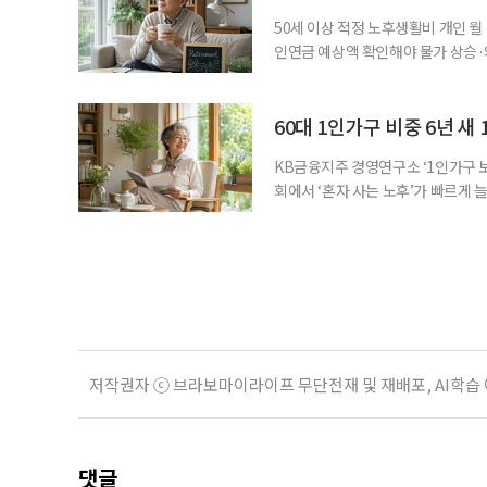
지식
50세 이상 적정 노후생활비 개인 월
인연금 예상액 확인해야 물가 상승·
를 맞아 은퇴를 앞둔 중장년층의 가장
액을 노후자금으로 마련하는 것보다 
준비의 출발점이라는 조언이 나온다
60대 1인가구 비중 6년 새 
KB금융지주 경영연구소 ‘1인가구 보
회에서 ‘혼자 사는 노후’가 빠르게 늘
승하면서 고령층의 주거와 돌봄, 건강
KB금융지주 경영연구소가 최근 발표한
804만5000가구로 전체 가구의 36
저작권자 ⓒ 브라보마이라이프 무단전재 및 재배포, AI학습
댓글