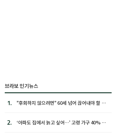
브라보 인기뉴스
1.
"후회하지 않으려면" 60세 넘어 끊어내야 할 사
람 1위
2.
‘아파도 집에서 늙고 싶어…’ 고령 가구 40% 노
후 주택이라 어...