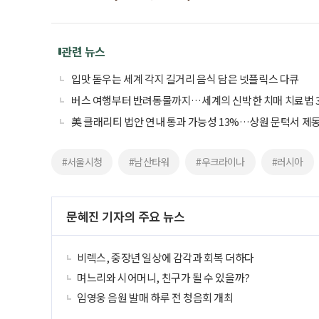
관련 뉴스
입맛 돋우는 세계 각지 길거리 음식 담은 넷플릭스 다큐
버스 여행부터 반려동물까지…세계의 신박한 치매 치료법 
美 클래리티 법안 연내 통과 가능성 13%…상원 문턱서 제
#서울시청
#남산타워
#우크라이나
#러시아
문혜진 기자의 주요 뉴스
비렉스, 중장년 일상에 감각과 회복 더하다
며느리와 시어머니, 친구가 될 수 있을까?
임영웅 음원 발매 하루 전 청음회 개최