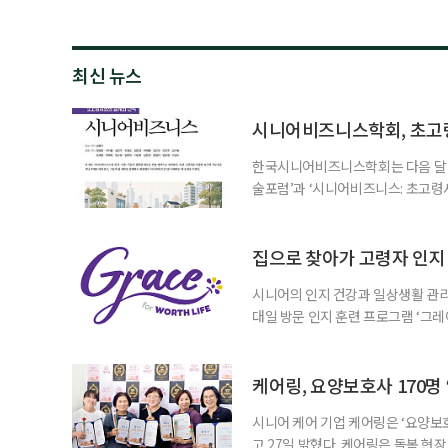
최신 뉴스
시니어비즈니스학회, 초고
한국시니어비즈니스학회는 다음 달 12
술포럼’과 ‘시니어비즈니스: 초고령
사회가 가져올 사회·경제적 변화에 
협력 기반을 넓히기 위해 마련됐다.
계하다’를 주제로 기조강연을 한다. 
집으로 찾아가 고령자 인지·
시니어의 인지 건강과 일상생활 관리
대일 방문 인지 훈련 프로그램 ‘그레
1~2회 이용자의 집을 방문해 인지
해 고령자의 외로움을 덜고, 식사와 
사용하는 자체 개발 워크북이 활용된다
케어링, 요양보호사 170명
시니어 케어 기업 케어링은 ‘요양보호
고 27일 밝혔다. 케어링은 돌봄 