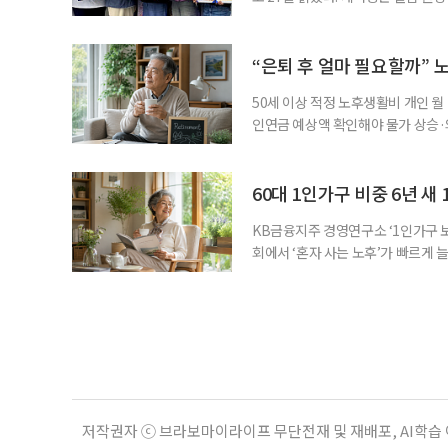
기 위해 매년 명예 요양보호사를 선
동안 돌본 사례 등을 기준으로 각 
점에서 선정된 요양보호사들에게 위
“은퇴 후 얼마 필요할까” 
지식
50세 이상 적정 노후생활비 개인 월
인연금 예상액 확인해야 물가 상승·
를 맞아 은퇴를 앞둔 중장년층의 가장
액을 노후자금으로 마련하는 것보다 
준비의 출발점이라는 조언이 나온다
60대 1인가구 비중 6년 새 
KB금융지주 경영연구소 ‘1인가구 보
회에서 ‘혼자 사는 노후’가 빠르게 늘
승하면서 고령층의 주거와 돌봄, 건강
KB금융지주 경영연구소가 최근 발표한
804만5000가구로 전체 가구의 36
저작권자 ⓒ 브라보마이라이프 무단전재 및 재배포, AI학습