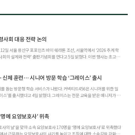
령사회 대응 전략 논의
일 서울 용산구 포포인츠 바이 쉐라톤 조선, 서울역에서 ‘2026 추계 학
사회의 설계와 전략’ 출판기념회를 연다고 5일 밝혔다. 이번 행사는 초고령
대응하기 위한 정책과 산업 전략을 논의하고, 학계와 산업계, 정책 현장의
 학술포럼에서는 김형수 호서대 교수가 ‘시니어비즈니스, 초고령사회를 설
이어 공동저자들이 돌봄과 금융, 헬스케어, 여가, 식품, 디지털 기술 등
신체 훈련… 시니어 방문 학습 ‘그레이스’ 출시
를 돕는 방문형 학습 서비스가 나왔다. 커넥티드456은 시니어를 위한 일
이스’를 출시했다고 4일 밝혔다. 그레이스는 전문 교육을 받은 매니저가 주
 훈련과 신체 활동을 진행하는 서비스다. 정기적인 대화와 정서적 교류를 통
약 복용 여부 등 일상생활 상태도 함께 살핀다. 인지 훈련에는 종이와 펜을
. 문제는 기억력과 주의집중력, 언어능력, 시공간 능력, 계산 능
 ‘명예 요양보호사’ 위촉
사의 날’을 맞아 소속 요양보호사 170명을 ‘명예 요양보호사’로 위촉했다
현장에서 근무하는 요양보호사의 사기를 높이고 조직에 대한 소속감을 강화하