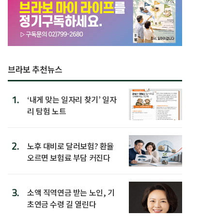
브라보 추천뉴스
1.
‘내게 맞는 일자리 찾기’ 일자
리 탐험 노트
2.
노후 대비로 달러보험? 환율
오르면 보험료 부담 커진다
3.
소액 직역연금 받는 노인, 기
초연금 수령 길 열린다