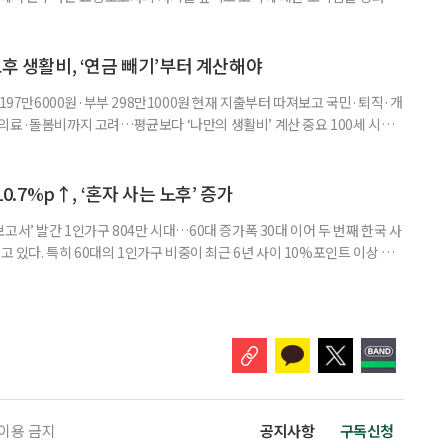
정하고 있다. 돌봄 난도가 높은 어르신을 담당하거나 한 명의 어르신을 오랫
지역본부장의 추천을 받아 선정한다. 올해는 광주와 부산을 비롯한 전국 직영
촉장과 감사 편지를 전달했다. 우수 요양보호사들이 현장에서 쌓은 돌봄
노후 생활비, ‘연금 빼기’부터 계산해야
 197만6000원·부부 298만1000원 현재 지출부터 따져보고 국민·퇴직·개
의료·돌봄비까지 고려…평균보다 ‘나만의 생활비’ 계산 중요 100세 시대
 큰 고민 중 하나는 ‘노후에 한 달에 얼마가 필요할까’다. 막연히 일정한 금
은퇴 후 필요한 생활비와 받을 수 있는 연금을 먼저 계산해 보는 것이 노후
. 조고은 하나금융연구소 하나더넥스트연구센터 수석연구원은 은퇴
10.7%p↑, ‘혼자 사는 노후’ 증가
고서’ 발간 1인가구 804만 시대…60대 증가폭 30대 이어 두 번째 한국 사
고 있다. 특히 60대의 1인가구 비중이 최근 6년 사이 10%포인트 이상 상
, 경제적 안정 등을 1인가구 관점에서 바라봐야 할 필요성이 커지고 있다.
 ‘2026 한국 1인가구 보고서’에 따르면 2024년 기준 한국 1인가구는
.1%를 차지했다. 1인가구 증가세는 특히 60
 이용 금지
공지사항
구독신청