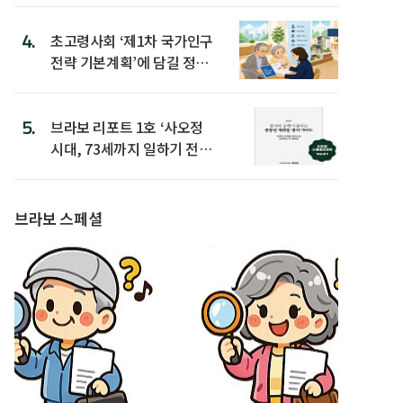
4.
초고령사회 ‘제1차 국가인구
전략 기본계획’에 담길 정책
은
5.
브라보 리포트 1호 ‘사오정
시대, 73세까지 일하기 전략’
발간
브라보 스페셜