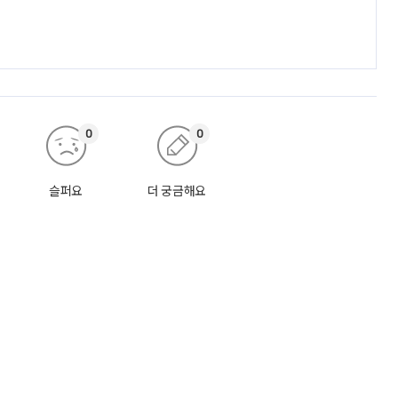
0
0
슬퍼요
더 궁금해요