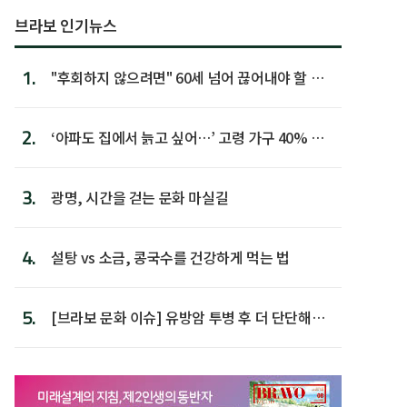
브라보 인기뉴스
1.
"후회하지 않으려면" 60세 넘어 끊어내야 할 사
람 1위
2.
‘아파도 집에서 늙고 싶어…’ 고령 가구 40% 노
후 주택이라 어...
3.
광명, 시간을 걷는 문화 마실길
4.
설탕 vs 소금, 콩국수를 건강하게 먹는 법
5.
[브라보 문화 이슈] 유방암 투병 후 더 단단해진
박미선