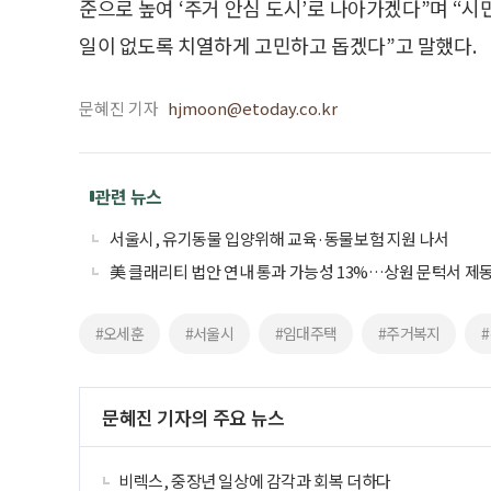
준으로 높여 ‘주거 안심 도시’로 나아가겠다”며 “
일이 없도록 치열하게 고민하고 돕겠다”고 말했다.
문혜진 기자
hjmoon@etoday.co.kr
관련 뉴스
서울시, 유기동물 입양위해 교육·동물보험 지원 나서
美 클래리티 법안 연내 통과 가능성 13%…상원 문턱서 제
#오세훈
#서울시
#임대주택
#주거복지
문혜진 기자의 주요 뉴스
비렉스, 중장년 일상에 감각과 회복 더하다